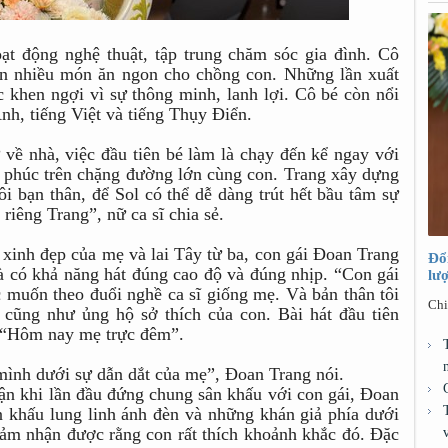
ạt động nghệ thuật, tập trung chăm sóc gia đình. Cô
iến nhiều món ăn ngon cho chồng con. Những lần xuất
 khen ngợi vì sự thông minh, lanh lợi. Cô bé còn nổi
 Anh, tiếng Việt và tiếng Thụy Điển.
ề nhà, việc đầu tiên bé làm là chạy đến kể ngay với
h phúc trên chặng đường lớn cùng con. Trang xây dựng
i bạn thân, để Sol có thể dễ dàng trút hết bầu tâm sự
riêng Trang”, nữ ca sĩ chia sẻ.
xinh đẹp của mẹ và lai Tây từ ba, con gái Đoan Trang
Đổ
 là có khả năng hát đúng cao độ và đúng nhịp. “Con gái
lư
c muốn theo đuổi nghề ca sĩ giống mẹ. Và bản thân tôi
Chi
g cũng như ủng hộ sở thích của con. Bài hát đầu tiên
i “Hôm nay mẹ trực đêm”.
mình dưới sự dẫn dắt của mẹ”, Đoan Trang nói.
 khi lần đầu đứng chung sân khấu với con gái, Đoan
n khấu lung linh ánh đèn và những khán giả phía dưới
cảm nhận được rằng con rất thích khoảnh khắc đó. Đặc