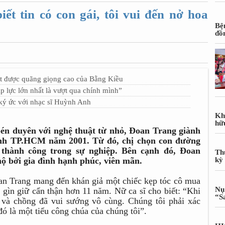
ết tin có con gái, tôi vui đến nở hoa
Bệ
đồ
t được quãng giọng cao của Bằng Kiều
 lực lớn nhất là vượt qua chính mình”
 ký ức với nhạc sĩ Huỳnh Anh
Kh
hữ
 bén duyên với nghệ thuật từ nhỏ, Đoan Trang giành
hình TP.HCM năm 2001. Từ đó, chị chọn con đường
u thành công trong sự nghiệp. Bên cạnh đó, Đoan
Th
 bởi gia đình hạnh phúc, viên mãn.
kỳ
n Trang mang đến khán giả một chiếc kẹp tóc cô mua
Nụ
c gìn giữ cẩn thận hơn 11 năm. Nữ ca sĩ cho biết: “Khi
“S
ôi và chồng đã vui sướng vô cùng. Chúng tôi phải xác
đó là một tiểu công chúa của chúng tôi”.