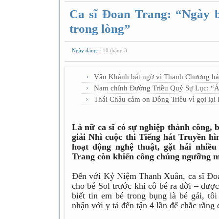
Ca sĩ Đoan Trang: “Ngày bi
trong lòng”
Ngày đăng: :
10 tháng 3
Vân Khánh bất ngờ vì Thanh Chương há
Nam chính Đường Triều Quỷ Sự Lục: “Áp
Thái Châu cảm ơn Đông Triều vì gợi lại
Là nữ ca sĩ có sự nghiệp thành công,
giải Nhì cuộc thi Tiếng hát Truyền 
hoạt động nghệ thuật, gặt hái nhiề
Trang còn khiến công chúng ngưỡng mộ
Đến với Kỷ Niệm Thanh Xuân, ca sĩ Đoa
cho bé Sol trước khi cô bé ra đời – đượ
biết tin em bé trong bụng là bé gái, t
nhận với y tá đến tận 4 lần để chắc rằng 