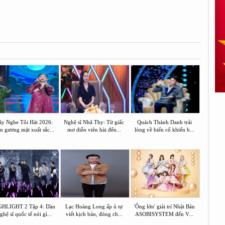
y Nghe Tôi Hát 2026:
Nghệ sĩ Nhã Thy: Từ giấc
Quách Thành Danh trải
n gương mặt xuất sắc...
mơ diễn viên hài đến...
lòng về biến cố khiến b...
GHLIGHT 2 Tập 4: Dàn
Lạc Hoàng Long ấp ủ tự
'Ông lớn' giải trí Nhật Bản
ghệ sĩ quốc tế nói gì...
viết kịch bản, đóng ch...
ASOBISYSTEM đến V...