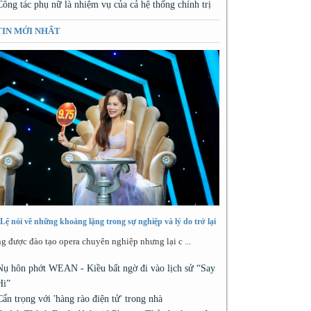
Công tác phụ nữ là nhiệm vụ của cả hệ thống chính trị
TIN MỚI NHẤT
Lệ nói về những khoảng lặng trong sự nghiệp và lý do trở lại
g được đào tạo opera chuyên nghiệp nhưng lại c ...
Nụ hôn phớt WEAN - Kiều bất ngờ đi vào lịch sử “Say
Hi”
Cẩn trọng với 'hàng rào điện tử' trong nhà