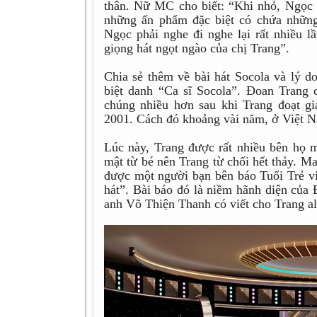
thân. Nữ MC cho biết: “Khi nhỏ, Ngọc t
những ấn phẩm đặc biệt có chứa những
Ngọc phải nghe đi nghe lại rất nhiều l
giọng hát ngọt ngào của chị Trang”.
Chia sẻ thêm về bài hát Socola và lý d
biệt danh “Ca sĩ Socola”. Đoan Trang
chúng nhiều hơn sau khi Trang đoạt g
2001. Cách đó khoảng vài năm, ở Việt Na
Lúc này, Trang được rất nhiều bên họ 
mật từ bé nên Trang từ chối hết thảy. M
được một người bạn bên báo Tuổi Trẻ viế
hát”. Bài báo đó là niềm hãnh diện của
anh Võ Thiện Thanh có viết cho Trang al