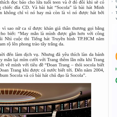
hích đọc báo cho lứa tuổi teen và ở đó đôi khi sẽ có
 chiếc đĩa CD. Và bài hát “Socola” là bài hát Minh
ần không chỉ vì nó hay mà còn là vì nó được hát bởi
o vì sao nữ ca sĩ được khán giả thân thương gọi bằng
 cho biết: “May mắn là mình được gần hơn với công
iải Nhì cuộc thi Tiếng hát Truyền hình TP.HCM năm
m rộ lên phong trào tẩy trắng da.
mời đến làm dịch vụ. Nhưng đã yêu thích làn da bánh
ay mắn lại mỉm cười với Trang thêm lần nữa khi Trang
t về mình với tiêu đề “Đoan Trang – thỏi socola biết
 Đoan Trang khi được cả nước biết tới. Đến năm 2004,
bum Socola và có bài hát chủ đạo là Socola”.