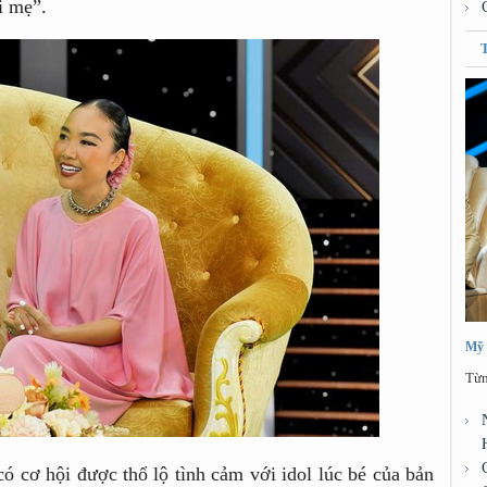
i mẹ”.
Mỹ 
Từn
 cơ hội được thổ lộ tình cảm với idol lúc bé của bản