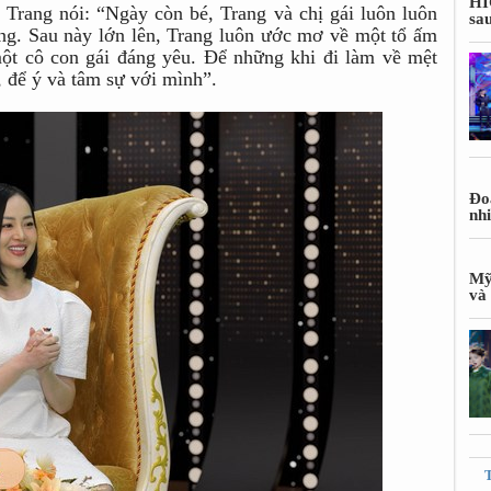
HI
rang nói: “Ngày còn bé, Trang và chị gái luôn luôn
sa
ọng. Sau này lớn lên, Trang luôn ước mơ về một tổ ấm
ột cô con gái đáng yêu. Để những khi đi làm về mệt
, để ý và tâm sự với mình”.
Đoa
nh
Mỹ
và 