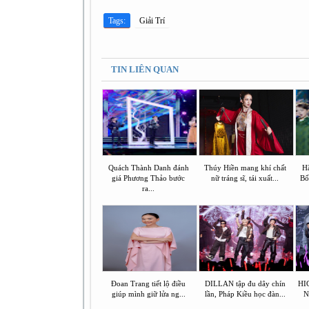
Tags:
Giải Trí
TIN LIÊN QUAN
Quách Thành Danh đánh
Thúy Hiền mang khí chất
Hã
giá Phương Thảo bước
nữ tráng sĩ, tái xuất...
Bố
ra...
Đoan Trang tiết lộ điều
DILLAN tập đu dây chín
HI
giúp mình giữ lửa ng...
lần, Pháp Kiều học đàn...
N