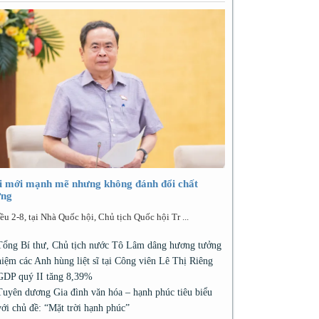
i mới mạnh mẽ nhưng không đánh đổi chất
ợng
ều 2-8, tại Nhà Quốc hội, Chủ tịch Quốc hội Tr ...
Tổng Bí thư, Chủ tịch nước Tô Lâm dâng hương tưởng
niệm các Anh hùng liệt sĩ tại Công viên Lê Thị Riêng
GDP quý II tăng 8,39%
Tuyên dương Gia đình văn hóa – hạnh phúc tiêu biểu
với chủ đề: “Mặt trời hạnh phúc”