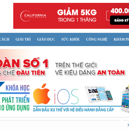
CÁCH
GIẢI TRÍ
GIÁO DỤC
SỨC KHỎE
CÔNG NGHỆ
KHÁM P