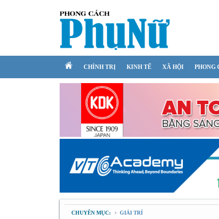
CHÍNH TRỊ
KINH TẾ
XÃ HỘI
PHONG 
CHUYÊN MỤC:
GIẢI TRÍ