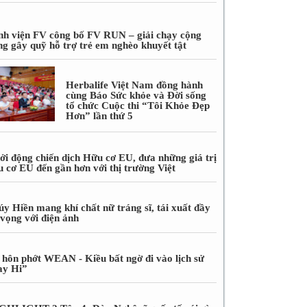
nh viện FV công bố FV RUN – giải chạy cộng
ng gây quỹ hỗ trợ trẻ em nghèo khuyết tật
Herbalife Việt Nam đồng hành
cùng Báo Sức khỏe và Đời sống
tổ chức Cuộc thi “Tôi Khỏe Đẹp
Hơn” lần thứ 5
ởi động chiến dịch Hữu cơ EU, đưa những giá trị
u cơ EU đến gần hơn với thị trường Việt
úy Hiền mang khí chất nữ tráng sĩ, tái xuất đầy
 vọng với điện ảnh
 hôn phớt WEAN - Kiều bất ngờ đi vào lịch sử
ay Hi”