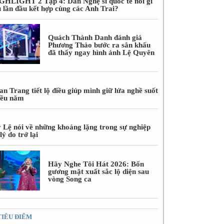
GHLIGHT 2 Tập 4: Dàn Nghệ sĩ quốc tế nói gì
u lần đầu kết hợp cùng các Anh Trai?
Quách Thành Danh đánh giá
Phương Thảo bước ra sân khấu
đã thấy ngay hình ảnh Lệ Quyên
n Trang tiết lộ điều giúp mình giữ lửa nghề suốt
iều năm
 Lệ nói về những khoảng lặng trong sự nghiệp
lý do trở lại
Hãy Nghe Tôi Hát 2026: Bốn
gương mặt xuất sắc lộ diện sau
vòng Song ca
TIÊU ĐIỂM