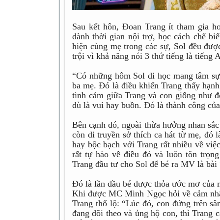
Sau kết hôn, Đoan Trang ít tham gia ho
dành thời gian nội trợ, học cách chế b
hiện cùng mẹ trong các sự, Sol đều được
trội vì khả năng nói 3 thứ tiếng là tiếng
“Có những hôm Sol đi học mang tâm sự v
ba mẹ. Đó là điều khiến Trang thấy hạn
tình cảm giữa Trang và con giống như đô
dù là vui hay buồn. Đó là thành công của 
Bên cạnh đó, ngoài thừa hưởng nhan sắc 
còn di truyền sở thích ca hát từ mẹ, đó
hay bộc bạch với Trang rất nhiều về việ
rất tự hào về điều đó và luôn tôn trọn
Trang đầu tư cho Sol để bé ra MV là bà
Đó là lần đầu bé được thỏa ước mơ của 
Khi được MC Minh Ngọc hỏi về cảm nhận
Trang thổ lộ: “Lúc đó, con đứng trên sâ
đang dõi theo và ủng hộ con, thì Trang 