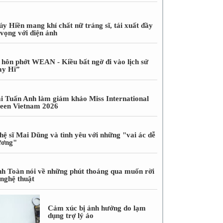
úy Hiền mang khí chất nữ tráng sĩ, tái xuất đầy
 vọng với điện ảnh
 hôn phớt WEAN - Kiều bất ngờ đi vào lịch sử
ay Hi”
i Tuấn Anh làm giám khảo Miss International
een Vietnam 2026
hệ sĩ Mai Dũng và tình yêu với những "vai ác dễ
ương"
nh Toàn nói về những phút thoáng qua muốn rời
 nghệ thuật
Cảm xúc bị ảnh hưởng do lạm
dụng trợ lý ảo