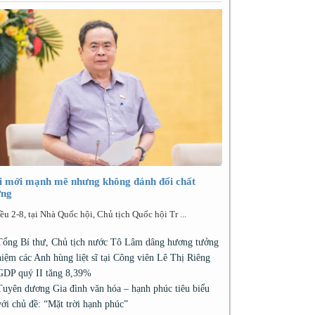
i mới mạnh mẽ nhưng không đánh đổi chất
ợng
ều 2-8, tại Nhà Quốc hội, Chủ tịch Quốc hội Tr ...
Tổng Bí thư, Chủ tịch nước Tô Lâm dâng hương tưởng
niệm các Anh hùng liệt sĩ tại Công viên Lê Thị Riêng
GDP quý II tăng 8,39%
Tuyên dương Gia đình văn hóa – hạnh phúc tiêu biểu
với chủ đề: “Mặt trời hạnh phúc”