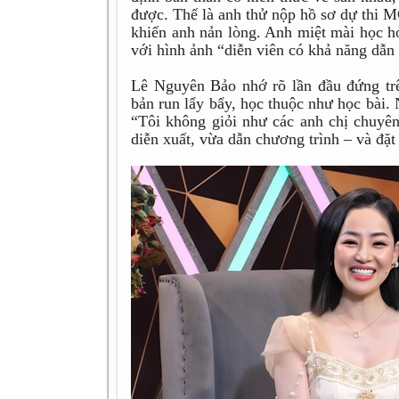
được. Thế là anh thử nộp hồ sơ dự thi 
khiến anh nản lòng. Anh miệt mài học hỏ
với hình ảnh “diễn viên có khả năng dẫn
Lê Nguyên Bảo nhớ rõ lần đầu đứng trê
bản run lẩy bẩy, học thuộc như học bài.
“Tôi không giỏi như các anh chị chuyê
diễn xuất, vừa dẫn chương trình – và đặt