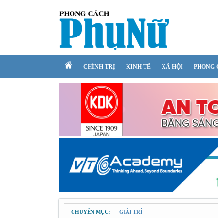
CHÍNH TRỊ
KINH TẾ
XÃ HỘI
PHONG 
CHUYÊN MỤC:
GIẢI TRÍ