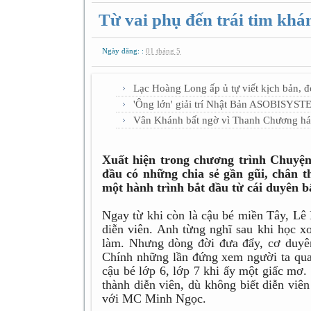
Từ vai phụ đến trái tim khá
Ngày đăng: :
01 tháng 5
Lạc Hoàng Long ấp ủ tự viết kịch bản, 
'Ông lớn' giải trí Nhật Bản ASOBISYST
Vân Khánh bất ngờ vì Thanh Chương há
Xuất hiện trong chương trình Chuyệ
đầu có những chia sẻ gần gũi, chân t
một hành trình bắt đầu từ cái duyên 
Ngay từ khi còn là cậu bé miền Tây, Lê
diễn viên. Anh từng nghĩ sau khi học x
làm. Nhưng dòng đời đưa đẩy, cơ duyê
Chính những lần đứng xem người ta quay
cậu bé lớp 6, lớp 7 khi ấy một giấc mơ.
thành diễn viên, dù không biết diễn viên
với MC Minh Ngọc.