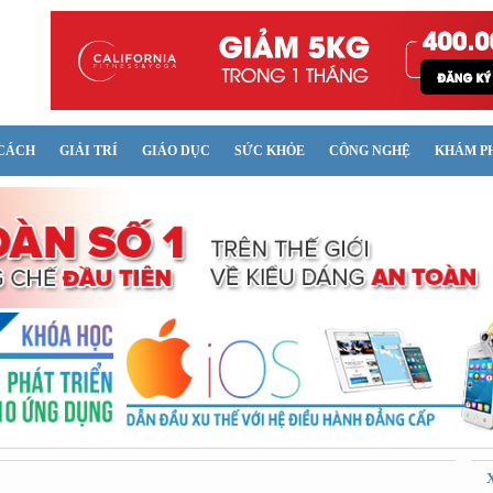
CÁCH
GIẢI TRÍ
GIÁO DỤC
SỨC KHỎE
CÔNG NGHỆ
KHÁM P