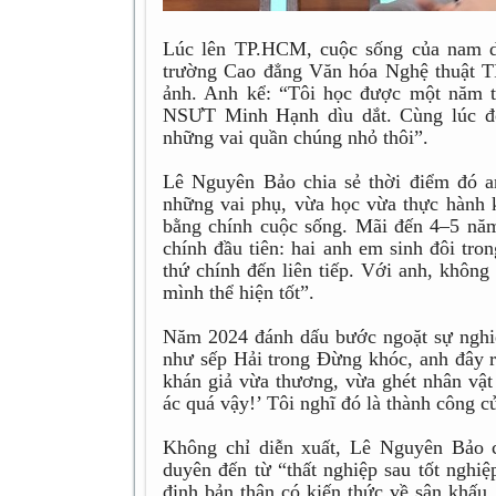
Lúc lên TP.HCM, cuộc sống của nam d
trường Cao đẳng Văn hóa Nghệ thuật T
ảnh. Anh kể: “Tôi học được một năm 
NSƯT Minh Hạnh dìu dắt. Cùng lúc đó,
những vai quần chúng nhỏ thôi”.
Lê Nguyên Bảo chia sẻ thời điểm đó an
những vai phụ, vừa học vừa thực hành 
bằng chính cuộc sống. Mãi đến 4–5 năm
chính đầu tiên: hai anh em sinh đôi tr
thứ chính đến liên tiếp. Với anh, không
mình thể hiện tốt”.
Năm 2024 đánh dấu bước ngoặt sự nghiệ
như sếp Hải trong Đừng khóc, anh đây rồ
khán giả vừa thương, vừa ghét nhân vật
ác quá vậy!’ Tôi nghĩ đó là thành công củ
Không chỉ diễn xuất, Lê Nguyên Bảo 
duyên đến từ “thất nghiệp sau tốt nghi
định bản thân có kiến thức về sân khấu,