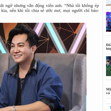
ất ngờ nhưng vẫn động viên anh. “Nhà tôi không ép
kia, nên khi tôi chia sẻ ước mơ, mọi người chỉ bảo:
Đổ
lư
Mỹ
và 