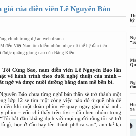
n giả của diễn viên Lê Nguyên Bảo
Th
kỳ
Nụ
đóng chính trong dự án web drama
“S
EM đến Việt Nam tìm kiếm nhóm nhạc nữ thế hệ đầu tiên
t được quãng giọng cao của Bằng Kiều
Ma
Qu
n Tối Cùng Sao, nam diễn viên Lê Nguyên Bảo lần
hật về hành trình theo đuổi nghệ thuật của mình –
bất ngờ và được nuôi dưỡng bằng đam mê bền bỉ.
Ng
th
 Nguyên Bảo chưa từng nghĩ bản thân sẽ trở thành một
ong lớp 12 sẽ tìm một công việc nào đó ở quê nhà để
Đì
n đến khi một đoàn phim về quay ngay gần nhà anh.
xa
 phim – vốn chỉ thấy trên tivi – đã nhen nhóm trong
 “Tôi bắt đầu khẳng định với mọi người rằng tôi sẽ trở
 là gì, học ở đâu hay lên thành phố ra sao”, anh kể lại