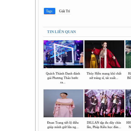
Tags:
Giải Trí
TIN LIÊN QUAN
Quách Thành Danh đánh
Thúy Hiền mang khí chất
Hã
giá Phương Thảo bước
nữ tráng sĩ, tái xuất...
Bố
ra...
Đoan Trang tiết lộ điều
DILLAN tập đu dây chín
HI
giúp mình giữ lửa ng...
lần, Pháp Kiều học đàn...
N