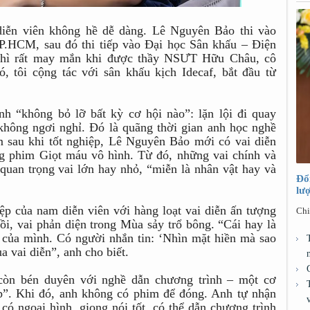
iễn viên không hề dễ dàng. Lê Nguyên Bảo thi vào
P.HCM, sau đó thi tiếp vào Đại học Sân khấu – Điện
thì rất may mắn khi được thầy NSƯT Hữu Châu, cô
 tôi cộng tác với sân khấu kịch Idecaf, bắt đầu từ
h “không bỏ lỡ bất kỳ cơ hội nào”: lặn lội đi quay
không ngơi nghỉ. Đó là quãng thời gian anh học nghề
 sau khi tốt nghiệp, Lê Nguyên Bảo mới có vai diễn
ong phim Giọt máu vô hình. Từ đó, những vai chính và
 quan trọng vai lớn hay nhỏ, “miễn là nhân vật hay và
Đổ
lư
p của nam diễn viên với hàng loạt vai diễn ấn tượng
Chi
i, vai phản diện trong Mùa sảy trổ bông. “Cái hay là
 của mình. Có người nhắn tin: ‘Nhìn mặt hiền mà sao
a vai diễn”, anh cho biết.
còn bén duyên với nghề dẫn chương trình – một cơ
ệp”. Khi đó, anh không có phim để đóng. Anh tự nhận
 có ngoại hình, giọng nói tốt, có thể dẫn chương trình