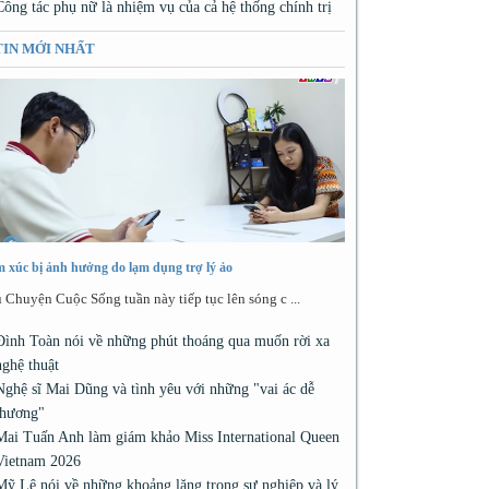
Công tác phụ nữ là nhiệm vụ của cả hệ thống chính trị
TIN MỚI NHẤT
 xúc bị ảnh hưởng do lạm dụng trợ lý ảo
 Chuyện Cuộc Sống tuần này tiếp tục lên sóng c ...
Đình Toàn nói về những phút thoáng qua muốn rời xa
nghệ thuật
Nghệ sĩ Mai Dũng và tình yêu với những "vai ác dễ
thương"
Mai Tuấn Anh làm giám khảo Miss International Queen
Vietnam 2026
Mỹ Lệ nói về những khoảng lặng trong sự nghiệp và lý