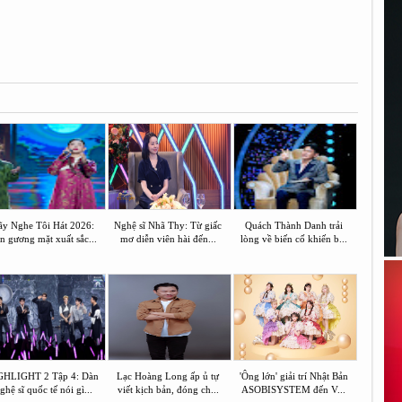
y Nghe Tôi Hát 2026:
Nghệ sĩ Nhã Thy: Từ giấc
Quách Thành Danh trải
n gương mặt xuất sắc...
mơ diễn viên hài đến...
lòng về biến cố khiến b...
GHLIGHT 2 Tập 4: Dàn
Lạc Hoàng Long ấp ủ tự
'Ông lớn' giải trí Nhật Bản
ghệ sĩ quốc tế nói gì...
viết kịch bản, đóng ch...
ASOBISYSTEM đến V...