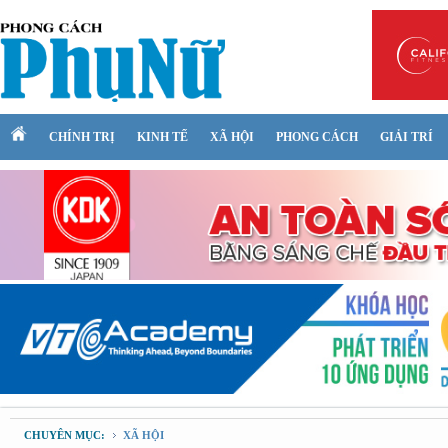
CHÍNH TRỊ
KINH TẾ
XÃ HỘI
PHONG CÁCH
GIẢI TRÍ
CHUYÊN MỤC:
XÃ HỘI