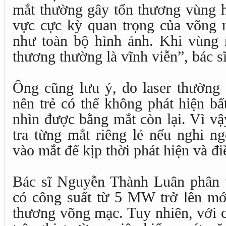
mắt thường gây tổn thương vùng h
vực cực kỳ quan trọng của võng m
như toàn bộ hình ảnh. Khi vùng 
thương thường là vĩnh viễn”, bác s
Ông cũng lưu ý, do laser thường 
nên trẻ có thể không phát hiện b
nhìn được bằng mắt còn lại. Vì v
tra từng mắt riêng lẻ nếu nghi ngờ
vào mắt để kịp thời phát hiện và điề
Bác sĩ Nguyễn Thành Luân phân tí
có công suất từ 5 MW trở lên mớ
thương võng mạc. Tuy nhiên, với c