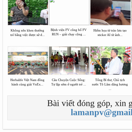
Bệnh viện FV công bố FV
Không nên khen thưởng
Hiểm họa từ trào lưu tạo
RUN – giải chạy cộng ...
trẻ bằng việc được sử d...
sticker AI từ ảnh...
Herbalife Việt Nam đồng
Câu Chuyện Cuộc Sống:
Tổng Bí thư, Chủ tịch
hành cùng giải VnEx...
Tự lập sớm ở người trẻ ...
nước Tô Lâm dâng hương
...
Bài viết đóng góp, xin g
lamanpv@gmail