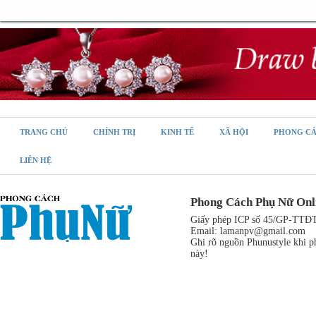
TRANG CHỦ
CHÍNH TRỊ
KINH TẾ
XÃ HỘI
PHONG C
LIÊN HỆ
Phong Cách Phụ Nữ Onl
Giấy phép ICP số 45/GP-TTĐT,
Email:
lamanpv@gmail.com
Ghi rõ nguồn Phunustyle khi ph
này!