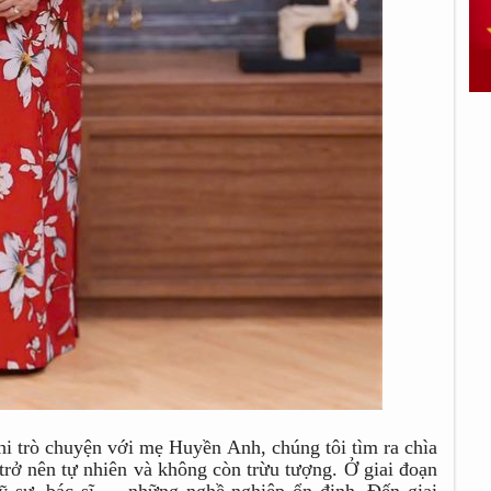
hi trò chuyện với mẹ Huyền Anh, chúng tôi tìm ra chìa
trở nên tự nhiên và không còn trừu tượng. Ở giai đoạn