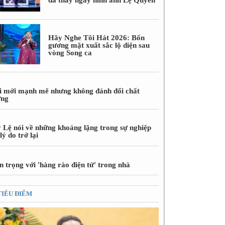
Hãy Nghe Tôi Hát 2026: Bốn
gương mặt xuất sắc lộ diện sau
vòng Song ca
i mới mạnh mẽ nhưng không đánh đổi chất
ợng
 Lệ nói về những khoảng lặng trong sự nghiệp
lý do trở lại
 trọng với 'hàng rào điện tử' trong nhà
TIÊU ĐIỂM