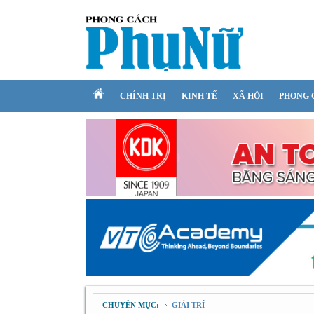
CHÍNH TRỊ
KINH TẾ
XÃ HỘI
PHONG 
CHUYÊN MỤC:
GIẢI TRÍ