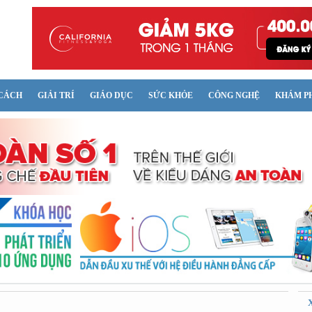
CÁCH
GIẢI TRÍ
GIÁO DỤC
SỨC KHỎE
CÔNG NGHỆ
KHÁM P