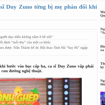
ĩ Duy Zuno từng bị mẹ phản đối khi
Ma
Qu
Nụ
“S
người đạo diễn không nằm ở bề nổi"
ết định “tuổi thọ” của một ca khúc
Đì
được Trấn Thành bế đi: Hội thao Tinh Hà “Say Hi” ngập
xa
Th
hi bước vào học cấp ba, ca sĩ Duy Zuno vấp phải
kỳ
 con đường nghệ thuật.
Ng
th