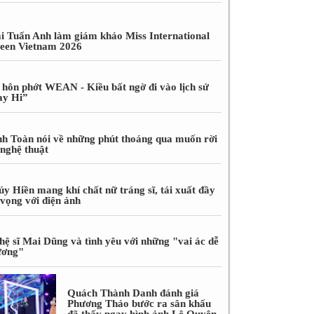
i Tuấn Anh làm giám khảo Miss International
een Vietnam 2026
 hôn phớt WEAN - Kiều bất ngờ đi vào lịch sử
ay Hi”
nh Toàn nói về những phút thoáng qua muốn rời
 nghệ thuật
úy Hiền mang khí chất nữ tráng sĩ, tái xuất đầy
 vọng với điện ảnh
hệ sĩ Mai Dũng và tình yêu với những "vai ác dễ
ương"
Quách Thành Danh đánh giá
Phương Thảo bước ra sân khấu
đã thấy ngay hình ảnh Lệ Quyên