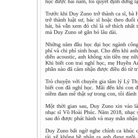
học được hai năm, tôi quyết định dừng lạ
Trước khi Duy Zuno trở thành ca sĩ, bà
trở thành luật sư, bác sĩ hoặc theo đuổ
hát, bà vẫn xem đó chỉ là sở thích nhất
mà Duy Zuno sẽ gắn bó lâu dài.
Những năm đầu học đại học ngành công
phí và chi phí sinh hoạt. Cho đến khi an
diễn acoustic, anh không xin tiền mẹ nữ
Khi biết con trai nghỉ học, mẹ Huyền A
phần nào đã cảm nhận được điều đó từ t
Trò chuyện với chuyên gia tâm lý Lý Th
biết con đã nghỉ học. Mãi đến khi con đ
niềm đam mê thật sự trong con, tôi đành
Một thời gian sau, Duy Zuno xin vào l
nhạc sĩ Võ Hoài Phúc. Năm 2018, nhạc s
sau đó được phát hành và may mắn nhận 
Duy Zuno bất ngờ nghe chính ca khúc 
tài xế không hề nhận ra anh đang ngồi