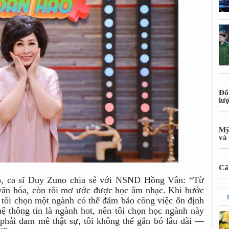
Đổ
lư
Mỹ
và 
Cẩn
, ca sĩ Duy Zuno chia sẻ với NSND Hồng Vân: “Từ
văn hóa, còn tôi mơ ước được học âm nhạc. Khi bước
 tôi chọn một ngành có thể đảm bảo công việc ổn định
ệ thông tin là ngành hot, nên tôi chọn học ngành này
phải đam mê thật sự, tôi không thể gắn bó lâu dài —