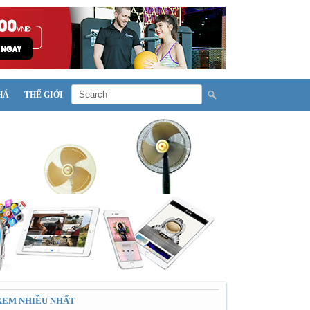
HÁ
THẾ GIỚI
XEM NHIỀU NHẤT