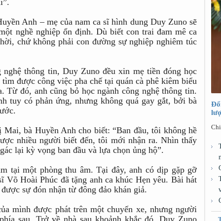
i”.
 Huyền Anh – mẹ của nam ca sĩ hình dung Duy Zuno sẽ
i một nghề nghiệp ổn định. Dù biết con trai đam mê ca
 thời, chứ không phải con đường sự nghiệp nghiêm túc
 nghệ thông tin, Duy Zuno đều xin mẹ tiền đóng học
h tìm được công việc pha chế tại quán cà phê kiêm biểu
a. Từ đó, anh cũng bỏ học ngành công nghệ thông tin.
nh tuy có phản ứng, nhưng không quá gay gắt, bởi bà
Đổ
rước.
lư
Chi
ị Mai, bà Huyền Anh cho biết: “Ban đầu, tôi không hề
ược nhiều người biết đến, tôi mới nhận ra. Nhìn thấy
 gác lại kỳ vọng ban đầu và lựa chọn ủng hộ”.
àm tại một phòng thu âm. Tại đây, anh có dịp gặp gỡ
ĩ Võ Hoài Phúc đã tặng anh ca khúc Hẹn yêu. Bài hát
được sự đón nhận từ đông đảo khán giả.
của mình được phát trên một chuyến xe, nhưng người
 phía sau. Trở về nhà sau khoảnh khắc đó, Duy Zuno