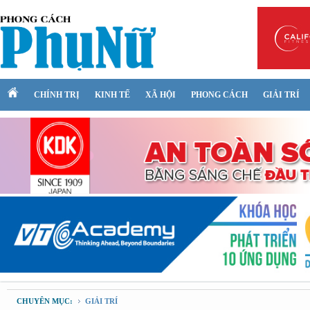
CHÍNH TRỊ
KINH TẾ
XÃ HỘI
PHONG CÁCH
GIẢI TRÍ
CHUYÊN MỤC:
GIẢI TRÍ