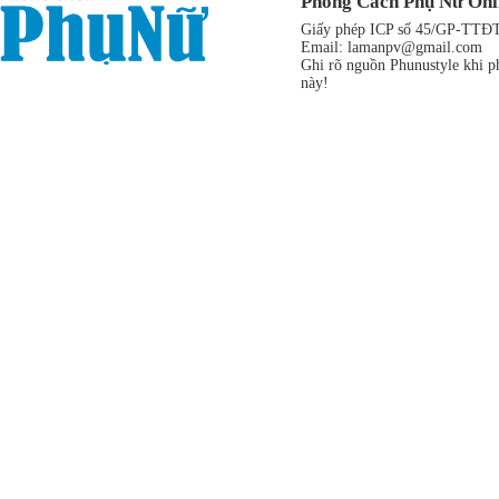
Phong Cách Phụ Nữ Onl
Giấy phép ICP số 45/GP-TTĐT,
Email:
lamanpv@gmail.com
Ghi rõ nguồn Phunustyle khi ph
này!