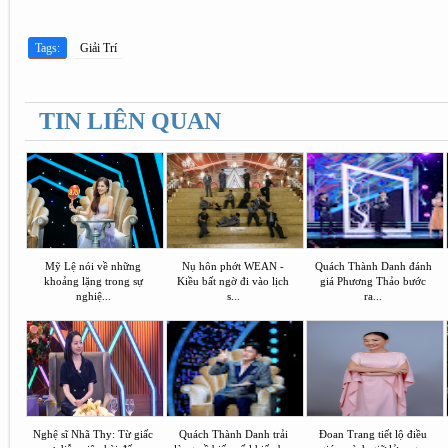
Tags:
Giải Trí
TIN LIÊN QUAN
Mỹ Lệ nói về những
Nụ hôn phớt WEAN -
Quách Thành Danh đánh
khoảng lặng trong sự
Kiều bất ngờ đi vào lịch
giá Phương Thảo bước
nghiệ...
s...
ra...
Nghệ sĩ Nhã Thy: Từ giấc
Quách Thành Danh trải
Đoan Trang tiết lộ điều