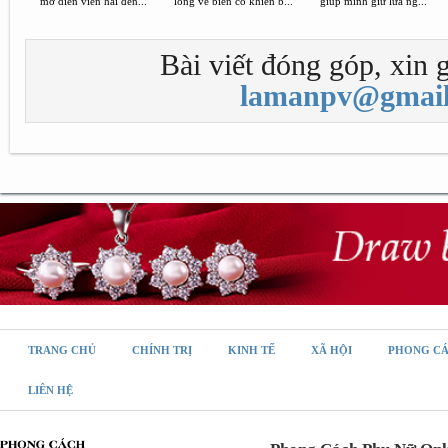
mơ diễn viên hài đến...
lòng về biến cố khiến b...
giúp mình giữ lửa ng...
Bài viết đóng góp, xin g
lamanpv@gmail
TRANG CHỦ
CHÍNH TRỊ
KINH TẾ
XÃ HỘI
PHONG C
LIÊN HỆ