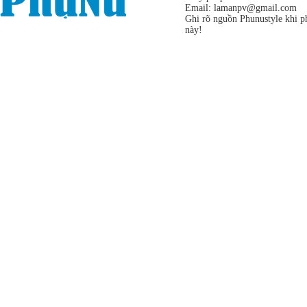
Email:
lamanpv@gmail.com
Ghi rõ nguồn Phunustyle khi ph
này!