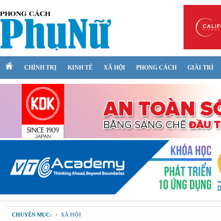
CHÍNH TRỊ
KINH TẾ
XÃ HỘI
PHONG CÁCH
GIẢI TRÍ
CHUYÊN MỤC:
XÃ HỘI