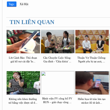
Tags:
Xã Hội
TIN LIÊN QUAN
Lời Cảnh Báo: Thủ đoạn
Câu Chuyện Cuộc Sống:
Thuận Vợ Thuận Chồng:
giả hỗ trợ cài đặt 'lo...
Gia đình - 'Chìa khóa' ...
Người yêu bị tạt axit, ...
Bệnh viện FV công bố FV
Không nên khen thưởng
Hiểm họa từ trào lưu tạo
RUN – giải chạy cộng ...
trẻ bằng việc được sử d...
sticker AI từ ảnh...