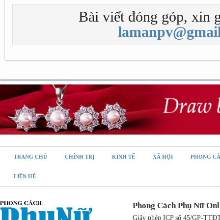
Bài viết đóng góp, xin g
lamanpv@gmail
TRANG CHỦ
CHÍNH TRỊ
KINH TẾ
XÃ HỘI
PHONG C
LIÊN HỆ
Phong Cách Phụ Nữ Onl
Giấy phép ICP số 45/GP-TTĐT,