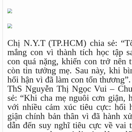
Chị N.Y.T (TP.HCM) chia sẻ: “Tôi
mắng con vì thành tích học tập sa
con quá nặng, khiến con trở nên t
còn tin tưởng mẹ. Sau này, khi bìn
hối hận vì đã làm con tổn thương”.
ThS Nguyễn Thị Ngọc Vui – Chuy
sẻ: “Khi cha mẹ nguôi cơn giận, 
với nhiều cảm xúc tiêu cực: hối h
giận chính bản thân vì đã hành x
dẫn đến suy nghĩ tiêu cực về vai