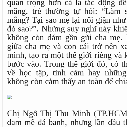
quan trọng hơn cả là tác động đế
mắng, trẻ thường tự hỏi: “Làm 
mắng? Tại sao mẹ lại nổi giận nh
đó sao?”. Những suy nghĩ này khiến 
không còn dám gần gũi cha mẹ. 
giữa cha mẹ và con cái trở nên xa
mình, tạo ra một thế giới riêng v
bước vào. Trong thế giới đó, có t
về học tập, tình cảm hay những
không còn cảm thấy an toàn để chi
Chị Ngô Thị Thu Minh (TP.HCM) 
đam mê đá banh, nhưng lần đầu th