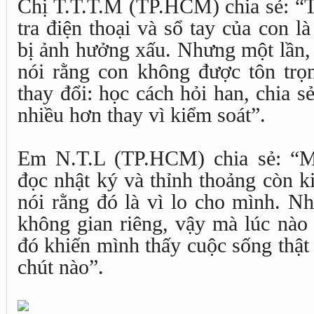
Chị T.T.T.M (TP.HCM) chia sẻ: “T
tra điện thoại và sổ tay của con l
bị ảnh hưởng xấu. Nhưng một lần, 
nói rằng con không được tôn trọn
thay đổi: học cách hỏi han, chia s
nhiều hơn thay vì kiểm soát”.
Em N.T.L (TP.HCM) chia sẻ: “M
đọc nhật ký và thỉnh thoảng còn ki
nói rằng đó là vì lo cho mình. N
không gian riêng, vậy mà lúc nào 
đó khiến mình thấy cuộc sống thật
chút nào”.