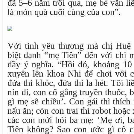
đã 5–6 năm trôi qua, mẹ bé vẫn li
là món quà cuối cùng của con”.
Với tình yêu thương mà chị Huệ
biệt danh “mẹ Tiên” đến với chị 
đầy ý nghĩa. “Hồi đó, khoảng 10 
xuyên lên khoa Nhi để chơi với c
đứa thì khóc, đứa thì la hét. Tôi l
nín đi, con cố gắng truyền thuốc,
gì mẹ sẽ chiều’. Con gái thì thích
nấu ăn; còn con trai thì robot hoặc
các con mới hỏi ba mẹ: ‘Mẹ ơi, ba
Tiên không? Sao con ước gì cô c