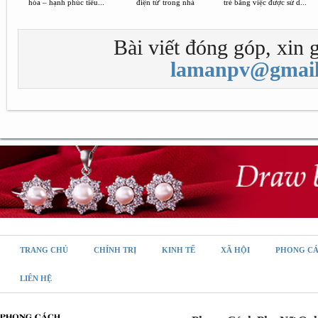
hóa – hạnh phúc tiêu...
điện tử' trong nhà
trẻ bằng việc được sử d...
Bài viết đóng góp, xin g
lamanpv@gmail
TRANG CHỦ
CHÍNH TRỊ
KINH TẾ
XÃ HỘI
PHONG C
LIÊN HỆ