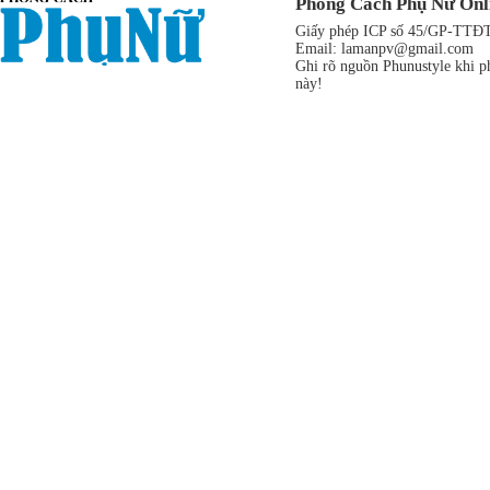
Phong Cách Phụ Nữ Onl
Giấy phép ICP số 45/GP-TTĐT,
Email:
lamanpv@gmail.com
Ghi rõ nguồn Phunustyle khi ph
này!