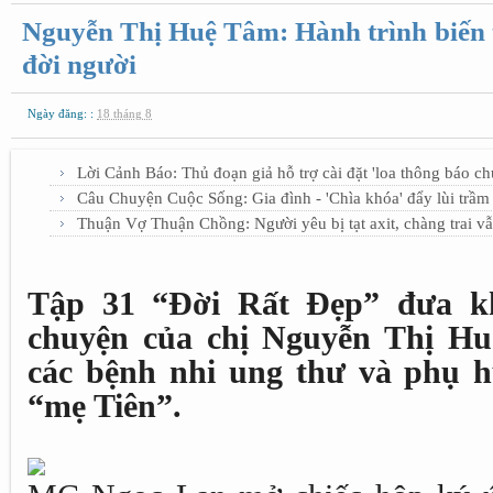
Nguyễn Thị Huệ Tâm: Hành trình biến 
đời người
Ngày đăng: :
18 tháng 8
Lời Cảnh Báo: Thủ đoạn giả hỗ trợ cài đặt 'loa thông báo c
Câu Chuyện Cuộc Sống: Gia đình - 'Chìa khóa' đẩy lùi trầm
Thuận Vợ Thuận Chồng: Người yêu bị tạt axit, chàng trai v
Tập 31 “Đời Rất Đẹp” đưa kh
chuyện của chị Nguyễn Thị H
các bệnh nhi ung thư và phụ h
“mẹ Tiên”.