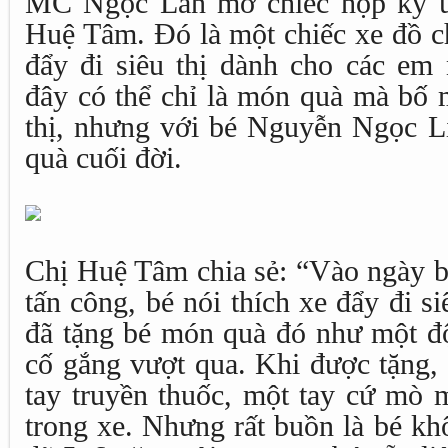
MC Ngọc Lan mở chiếc hộp ký ứ
Huệ Tâm. Đó là một chiếc xe đồ c
đẩy đi siêu thị dành cho các em 
đây có thể chỉ là món quà mà bố 
thị, nhưng với bé Nguyễn Ngọc Li
quà cuối đời.
Chị Huệ Tâm chia sẻ: “Vào ngày bé
tấn công, bé nói thích xe đẩy đi si
đã tặng bé món quà đó như một độ
cố gắng vượt qua. Khi được tặng,
tay truyền thuốc, một tay cứ mò
trong xe. Nhưng rất buồn là bé kh