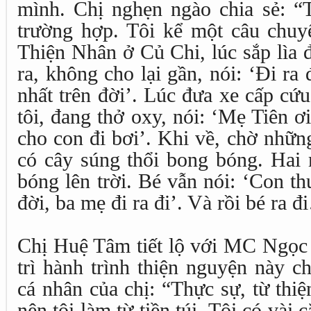
mình. Chị nghẹn ngào chia sẻ: 
trường hợp. Tôi kể một câu chuy
Thiện Nhân ở Củ Chi, lúc sắp lìa 
ra, không cho lại gần, nói: ‘Đi ra
nhất trên đời’. Lúc đưa xe cấp cứ
tôi, đang thở oxy, nói: ‘Mẹ Tiên ơ
cho con đi bơi’. Khi về, chờ nhữn
có cây súng thổi bong bóng. Hai 
bóng lên trời. Bé vẫn nói: ‘Con t
đời, ba mẹ đi ra đi’. Và rồi bé ra đ
Chị Huệ Tâm tiết lộ với MC Ngọc 
trì hành trình thiện nguyện này c
cá nhân của chị: “Thực sự, từ thi
nên tôi làm từ tiền túi. Tôi có vài