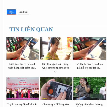
Tags:
Xã Hội
TIN LIÊN QUAN
Lời Cảnh Báo: Giả danh
Câu Chuyện Cuộc Sống:
Lời Cảnh Báo: Thủ đoạn
ngân hàng đổi điểm thư...
Quỹ dự phòng sức khỏe
giả hỗ trợ cài đặt 'lo...
n...
Tuyên dương Gia đình văn
Cẩn trọng với 'hàng rào
Không nên khen thưởng