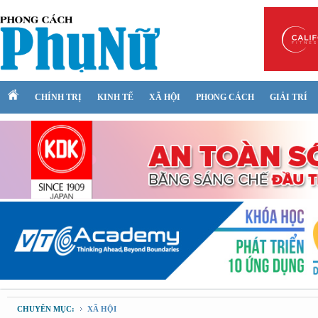
CHÍNH TRỊ
KINH TẾ
XÃ HỘI
PHONG CÁCH
GIẢI TRÍ
CHUYÊN MỤC:
XÃ HỘI