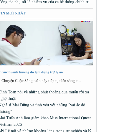
Công tác phụ nữ là nhiệm vụ của cả hệ thống chính trị
TIN MỚI NHẤT
 xúc bị ảnh hưởng do lạm dụng trợ lý ảo
 Chuyện Cuộc Sống tuần này tiếp tục lên sóng c ...
Đình Toàn nói về những phút thoáng qua muốn rời xa
nghệ thuật
Nghệ sĩ Mai Dũng và tình yêu với những "vai ác dễ
thương"
Mai Tuấn Anh làm giám khảo Miss International Queen
Vietnam 2026
Mỹ Lệ nói về những khoảng lặng trong sự nghiệp và lý