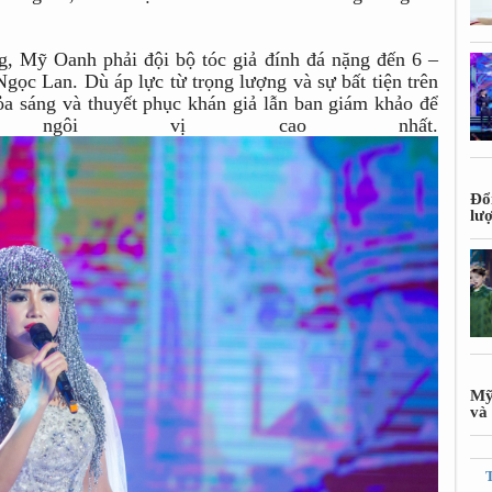
ng, Mỹ Oanh phải đội bộ tóc giả đính đá nặng đến 6 –
gọc Lan. Dù áp lực từ trọng lượng và sự bất tiện trên
ỏa sáng và thuyết phục khán giả lẫn ban giám khảo để
 ngôi vị cao nhất.
Đổ
lư
Mỹ
và 