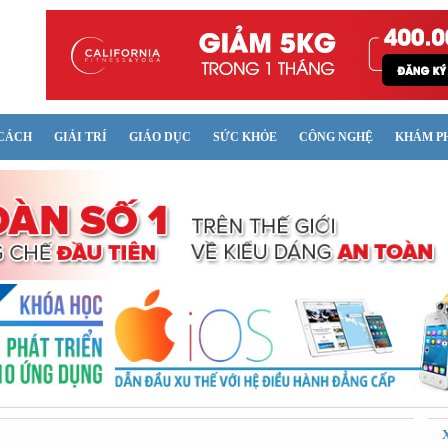
CÁCH
GIẢI TRÍ
GIÁO DỤC
SỨC KHỎE
CÔNG NGHỆ
KHÁM P