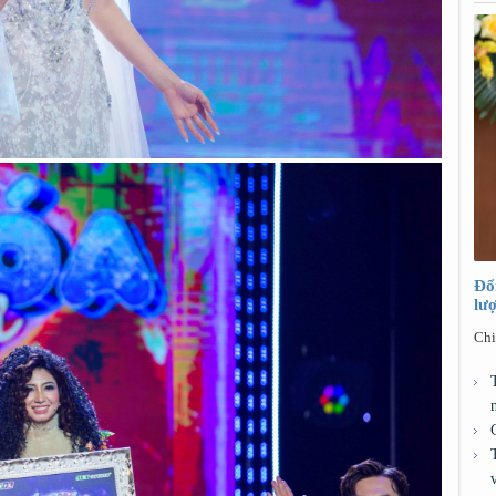
Đổ
lư
Chi