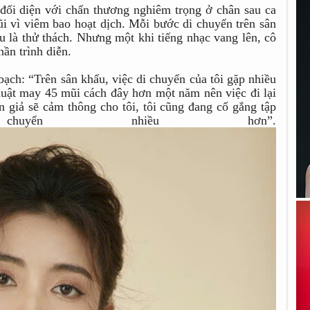
 đối diện với chấn thương nghiêm trọng ở chân sau ca
i vì viêm bao hoạt dịch. Mỗi bước di chuyển trên sân
ều là thử thách. Nhưng một khi tiếng nhạc vang lên, cô
hần trình diễn.
ch: “Trên sân khấu, việc di chuyển của tôi gặp nhiều
huật may 45 mũi cách đây hơn một năm nên việc đi lại
 giả sẽ cảm thông cho tôi, tôi cũng đang cố gắng tập
uyển nhiều hơn”.