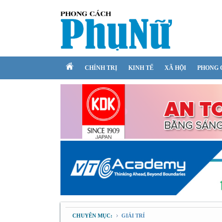
CHÍNH TRỊ
KINH TẾ
XÃ HỘI
PHONG 
CHUYÊN MỤC:
GIẢI TRÍ