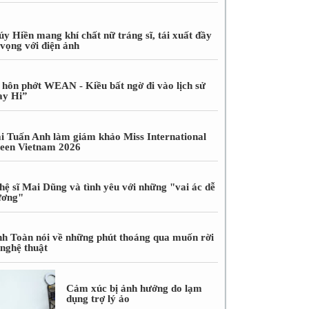
úy Hiền mang khí chất nữ tráng sĩ, tái xuất đầy
 vọng với điện ảnh
 hôn phớt WEAN - Kiều bất ngờ đi vào lịch sử
ay Hi”
i Tuấn Anh làm giám khảo Miss International
een Vietnam 2026
hệ sĩ Mai Dũng và tình yêu với những "vai ác dễ
ương"
nh Toàn nói về những phút thoáng qua muốn rời
 nghệ thuật
Cảm xúc bị ảnh hưởng do lạm
dụng trợ lý ảo