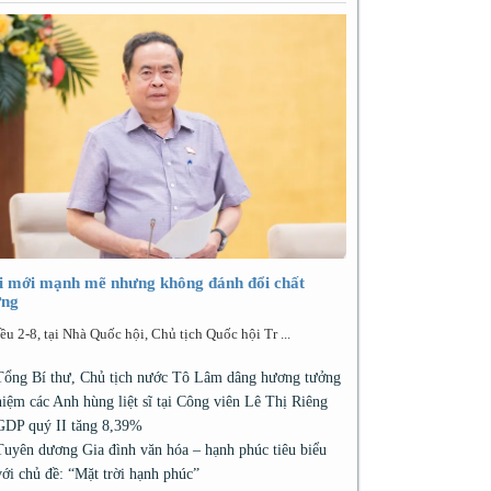
i mới mạnh mẽ nhưng không đánh đổi chất
ợng
ều 2-8, tại Nhà Quốc hội, Chủ tịch Quốc hội Tr ...
Tổng Bí thư, Chủ tịch nước Tô Lâm dâng hương tưởng
niệm các Anh hùng liệt sĩ tại Công viên Lê Thị Riêng
GDP quý II tăng 8,39%
Tuyên dương Gia đình văn hóa – hạnh phúc tiêu biểu
với chủ đề: “Mặt trời hạnh phúc”