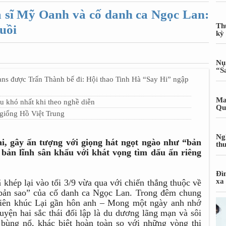
a sĩ Mỹ Oanh và cố danh ca Ngọc Lan:
Th
ruồi
kỳ
Nụ
“S
được Trấn Thành bế đi: Hội thao Tinh Hà “Say Hi” ngập
Ma
u khó nhất khi theo nghề diễn
Qu
giống Hồ Việt Trung
Ng
, gây ấn tượng với giọng hát ngọt ngào như “bản
th
ản lĩnh sân khấu với khát vọng tìm dấu ấn riêng
Đì
xa
hép lại vào tối 3/9 vừa qua với chiến thắng thuộc về
“bản sao” của cố danh ca Ngọc Lan. Trong đêm chung
 liên khúc Lại gần hôn anh – Mong một ngày anh nhớ
yện hai sắc thái đối lập là du dương lãng mạn và sôi
 bùng nổ, khác biệt hoàn toàn so với những vòng thi