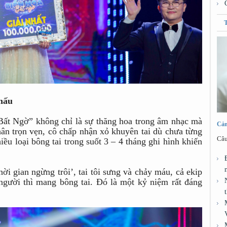
hấu
Bất Ngờ” không chỉ là sự thăng hoa trong âm nhạc mà
Cảm
hân trọn vẹn, cô chấp nhận xỏ khuyên tai dù chưa từng
Câu
iều loại bông tai trong suốt 3 – 4 tháng ghi hình khiến
hời gian ngừng trôi’, tai tôi sưng và chảy máu, cả ekip
i, người thì mang bông tai. Đó là một kỷ niệm rất đáng