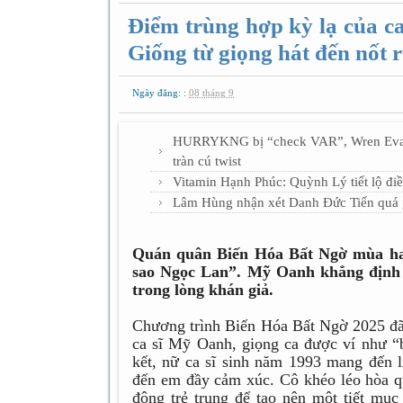
Điểm trùng hợp kỳ lạ của c
Giống từ giọng hát đến nốt 
Ngày đăng: :
08 tháng 9
HURRYKNG bị “check VAR”, Wren Evans 
tràn cú twist
Vitamin Hạnh Phúc: Quỳnh Lý tiết lộ điề
Lâm Hùng nhận xét Danh Đức Tiến quá 
Quán quân Biến Hóa Bất Ngờ mùa hai
sao Ngọc Lan”. Mỹ Oanh khẳng định b
trong lòng khán giả.
Chương trình Biến Hóa Bất Ngờ 2025 đã k
ca sĩ Mỹ Oanh, giọng ca được ví như 
kết, nữ ca sĩ sinh năm 1993 mang đến
đến em đầy cảm xúc. Cô khéo léo hòa qu
động trẻ trung để tạo nên một tiết mục