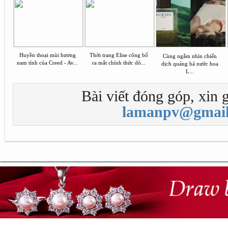
Huyền thoại mùi hương
Thời trang Elise công bố
Cùng ngắm nhìn chiến
nam tính của Creed - Av...
ra mắt chính thức dò...
dịch quảng bá nước hoa
L...
Bài viết đóng góp, xin g
lamanpv@gmail