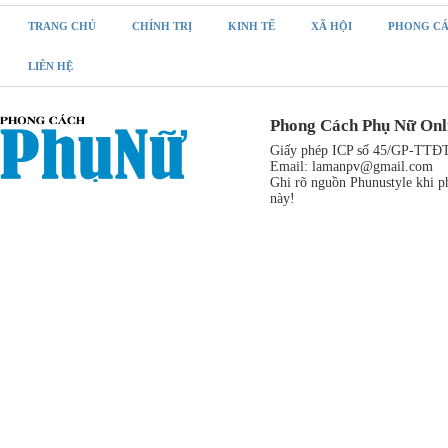
TRANG CHỦ
CHÍNH TRỊ
KINH TẾ
XÃ HỘI
PHONG C
LIÊN HỆ
Phong Cách Phụ Nữ Onl
Giấy phép ICP số 45/GP-TTĐT,
Email:
lamanpv@gmail.com
Ghi rõ nguồn Phunustyle khi ph
này!