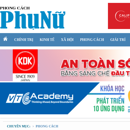
CHÍNH TRỊ
KINH TẾ
XÃ HỘI
PHONG CÁCH
GIẢI TRÍ
CHUYÊN MỤC:
PHONG CÁCH