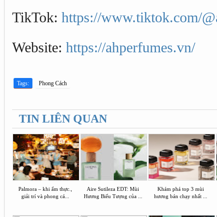
TikTok:
https://www.tiktok.com/@
Website:
https://ahperfumes.vn/
Tags:
Phong Cách
TIN LIÊN QUAN
Palmora – khi ẩm thực.,
Aire Sutileza EDT: Mùi
Khám phá top 3 mùi
giải trí và phong cá...
Hương Biểu Tượng của ...
hương bán chạy nhất ...