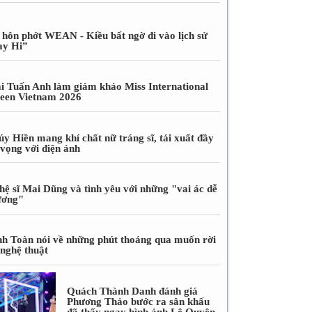
 hôn phớt WEAN - Kiều bất ngờ đi vào lịch sử
ay Hi”
i Tuấn Anh làm giám khảo Miss International
een Vietnam 2026
úy Hiền mang khí chất nữ tráng sĩ, tái xuất đầy
 vọng với điện ảnh
hệ sĩ Mai Dũng và tình yêu với những "vai ác dễ
ương"
nh Toàn nói về những phút thoáng qua muốn rời
 nghệ thuật
Quách Thành Danh đánh giá
Phương Thảo bước ra sân khấu
đã thấy ngay hình ảnh Lệ Quyên