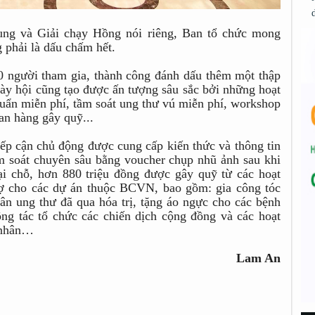
ng và Giải chạy Hồng nói riêng, Ban tổ chức mong
 phải là dấu chấm hết.
0 người tham gia, thành công đánh dấu thêm một thập
ày hội cũng tạo được ấn tượng sâu sắc bởi những hoạt
chuẩn miễn phí, tầm soát ung thư vú miễn phí, workshop
ian hàng gây quỹ...
ếp cận chủ động được cung cấp kiến thức và thông tin
m soát chuyên sâu bằng voucher chụp nhũ ảnh sau khi
tại chỗ, hơn 880 triệu đồng được gây quỹ từ các hoạt
rợ cho các dự án thuộc BCVN, bao gồm: gia công tóc
hân ung thư đã qua hóa trị, tặng áo ngực cho các bệnh
ng tác tổ chức các chiến dịch cộng đồng và các hoạt
h nhân…
Lam An