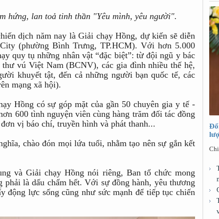
 hứng, lan toả tinh thần "Yêu mình, yêu người".
hiến dịch năm nay là Giải chạy Hồng, dự kiến sẽ diễn
l City (phường Bình Trưng, TP.HCM). Với hơn 5.000
hạy quy tụ những nhân vật “đặc biệt”: từ đội ngũ y bác
 thư vú Việt Nam (BCNV), các gia đình nhiều thế hệ,
ười khuyết tật, đến cả những người bạn quốc tế, các
rên mạng xã hội).
chạy Hồng có sự góp mặt của gần 50 chuyên gia y tế -
, hơn 600 tình nguyện viên cùng hàng trăm đối tác đồng
đơn vị báo chí, truyền hình và phát thanh...
Đổ
lư
nghĩa, chào đón mọi lứa tuổi, nhằm tạo nên sự gắn kết
Chi
ng và Giải chạy Hồng nói riêng, Ban tổ chức mong
 phải là dấu chấm hết. Với sự đồng hành, yêu thương
ấy động lực sống cũng như sức mạnh để tiếp tục chiến