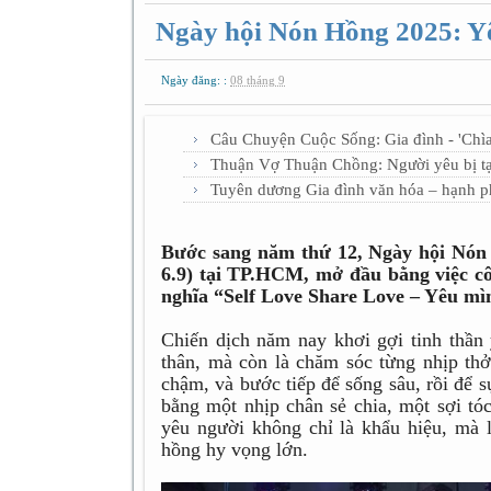
Ngày hội Nón Hồng 2025: Yê
Ngày đăng: :
08 tháng 9
Câu Chuyện Cuộc Sống: Gia đình - 'Chìa 
Thuận Vợ Thuận Chồng: Người yêu bị tạt
Tuyên dương Gia đình văn hóa – hạnh ph
Bước sang năm thứ 12, Ngày hội Nón
6.9) tại TP.HCM, mở đầu bằng việc cô
nghĩa “Self Love Share Love – Yêu mì
Chiến dịch năm nay khơi gợi tinh thần
thân, mà còn là chăm sóc từng nhịp thở,
chậm, và bước tiếp để sống sâu, rồi để s
bằng một nhịp chân sẻ chia, một sợi tó
yêu người không chỉ là khẩu hiệu, mà 
hồng hy vọng lớn.