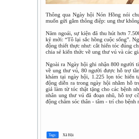
Thông qua Ngày hội Nón Hồng nói chu
muốn gửi gắm thông điệp: ung thư không
Năm ngoái, sự kiện đã thu hút hơn 7.50
kỷ mới: “Tô lại sắc hồng cuộc sống”. Ng
động thiết thực như: cắt hiến tóc đúng 
chia sẻ kiến thức về ung thư vú và các g
Ngoài ra Ngày hội ghi nhận 800 người ti
về ung thư vú, 80 người được hỗ trợ tầ
khám tại ngày hội, 1.225 lọn tóc hiến 
động diễn ra trong ngày hội nhằm hỗ t
giả làm từ tóc thật tặng cho các bệnh n
nhân ung thư vú đã đoạn nhũ, hỗ trợ cô
động chăm sóc thân - tâm - trí cho bện
Tags:
Xã Hội