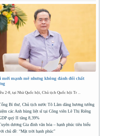
i mới mạnh mẽ nhưng không đánh đổi chất
ợng
ều 2-8, tại Nhà Quốc hội, Chủ tịch Quốc hội Tr ...
Tổng Bí thư, Chủ tịch nước Tô Lâm dâng hương tưởng
niệm các Anh hùng liệt sĩ tại Công viên Lê Thị Riêng
GDP quý II tăng 8,39%
Tuyên dương Gia đình văn hóa – hạnh phúc tiêu biểu
với chủ đề: “Mặt trời hạnh phúc”