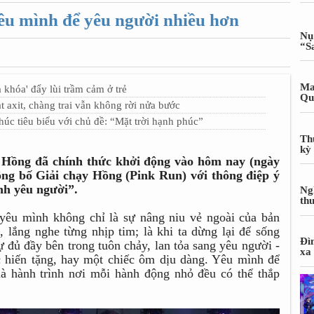
u mình để yêu người nhiều hơn
Nụ
“S
Ma
khóa' đẩy lùi trầm cảm ở trẻ
Qu
 axit, chàng trai vẫn không rời nửa bước
úc tiêu biểu với chủ đề: “Mặt trời hạnh phúc”
Th
kỳ
 Hồng đã chính thức khởi động vào hôm nay (ngày
ng bố Giải chạy Hồng (Pink Run) với thông điệp ý
nh yêu người”.
Ng
th
 yêu mình không chỉ là sự nâng niu vẻ ngoài của bản
 lắng nghe từng nhịp tim; là khi ta dừng lại để sống
Đì
ự đủ đầy bên trong tuôn chảy, lan tỏa sang yêu người -
xa
c hiến tặng, hay một chiếc ôm dịu dàng. Yêu mình để
là hành trình nơi mỗi hành động nhỏ đều có thể thắp