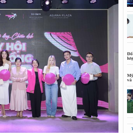
Đổ
lư
Mỹ
và 