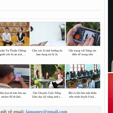
uận Vợ Thuận Chồng:
Cảm xúc bị ảnh hưởng do
Cẩn trọng với 'hàng rào
gười yêu bị tạt axit, ...
lạm dụng trợ lý ảo
điện tử' trong nhà
ểm họa từ trào lưu tạo
Câu Chuyện Cuộc Sống:
Rủi ro khi lưu mật khẩu
sticker AI từ ảnh...
Giáo dục kỹ năng sinh t...
trên trình duyệt ở má...
 gửi về email:
lamanpv@gmail.com