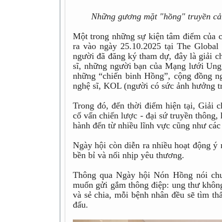
Những gương mặt "hồng" truyền cảm
Một trong những sự kiện tâm điểm của c
ra vào ngày 25.10.2025 tại The Globa
người đã đăng ký tham dự, đây là giải c
sĩ, những người bạn của Mạng lưới Ung
những “chiến binh Hồng”, cộng đồng ng
nghệ sĩ, KOL (người có sức ảnh hưởng t
Trong đó, đến thời điểm hiện tại, Giải 
cố vấn chiến lược - đại sứ truyền thông
hành đến từ nhiều lĩnh vực cũng như các 
Ngày hội còn diễn ra nhiều hoạt động ý 
bền bỉ và nối nhịp yêu thương.
Thông qua Ngày hội Nón Hồng nói chu
muốn gửi gắm thông điệp: ung thư không
và sẻ chia, mỗi bệnh nhân đều sẽ tìm th
đấu.