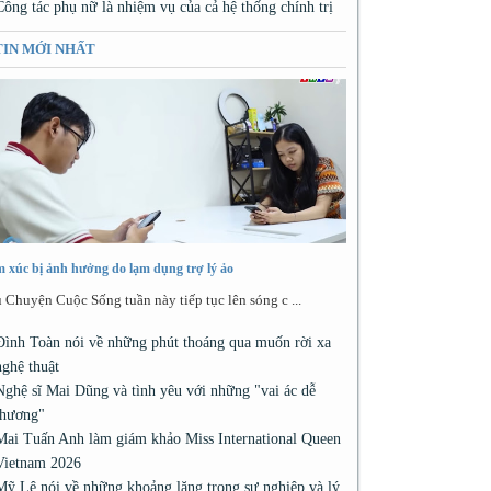
Công tác phụ nữ là nhiệm vụ của cả hệ thống chính trị
TIN MỚI NHẤT
 xúc bị ảnh hưởng do lạm dụng trợ lý ảo
 Chuyện Cuộc Sống tuần này tiếp tục lên sóng c ...
Đình Toàn nói về những phút thoáng qua muốn rời xa
nghệ thuật
Nghệ sĩ Mai Dũng và tình yêu với những "vai ác dễ
thương"
Mai Tuấn Anh làm giám khảo Miss International Queen
Vietnam 2026
Mỹ Lệ nói về những khoảng lặng trong sự nghiệp và lý