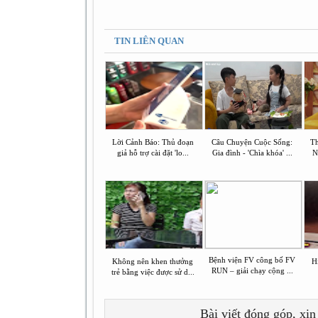
TIN LIÊN QUAN
Lời Cảnh Báo: Thủ đoạn
Câu Chuyện Cuộc Sống:
Th
giả hỗ trợ cài đặt 'lo...
Gia đình - 'Chìa khóa' ...
N
Bệnh viện FV công bố FV
Không nên khen thưởng
Hi
RUN – giải chạy cộng ...
trẻ bằng việc được sử d...
Bài viết đóng góp, xin