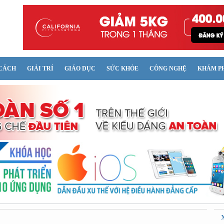
CÁCH
GIẢI TRÍ
GIÁO DỤC
SỨC KHỎE
CÔNG NGHỆ
KHÁM P