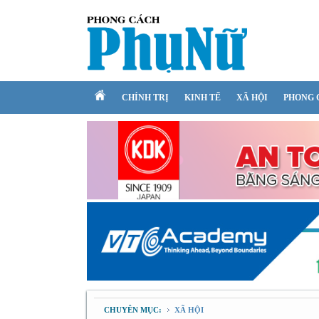
CHÍNH TRỊ
KINH TẾ
XÃ HỘI
PHONG 
CHUYÊN MỤC:
XÃ HỘI