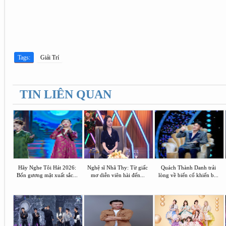
Tags:
Giải Trí
TIN LIÊN QUAN
Hãy Nghe Tôi Hát 2026:
Nghệ sĩ Nhã Thy: Từ giấc
Quách Thành Danh trải
Bốn gương mặt xuất sắc...
mơ diễn viên hài đến...
lòng về biến cố khiến b...