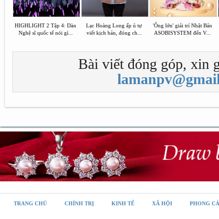
HIGHLIGHT 2 Tập 4: Dàn
Lạc Hoàng Long ấp ủ tự
'Ông lớn' giải trí Nhật Bản
Nghệ sĩ quốc tế nói gì...
viết kịch bản, đóng ch...
ASOBISYSTEM đến V...
Bài viết đóng góp, xin g
lamanpv@gmail
TRANG CHỦ
CHÍNH TRỊ
KINH TẾ
XÃ HỘI
PHONG C