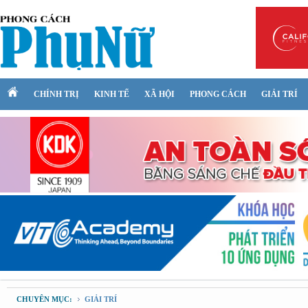
CHÍNH TRỊ
KINH TẾ
XÃ HỘI
PHONG CÁCH
GIẢI TRÍ
CHUYÊN MỤC:
GIẢI TRÍ