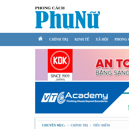
CHÍNH TRỊ
KINH TẾ
XÃ HỘI
PHONG 
CHUYÊN MỤC:
CHÍNH TRỊ
TIÊU ĐIỂM