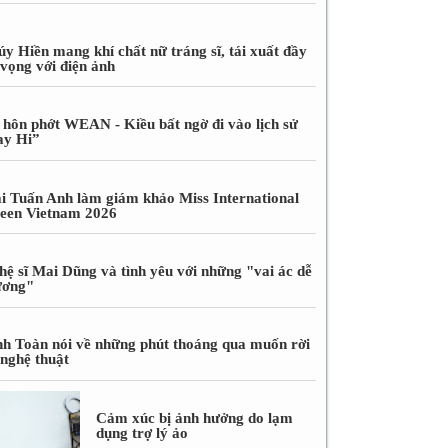
úy Hiền mang khí chất nữ tráng sĩ, tái xuất đầy
 vọng với điện ảnh
 hôn phớt WEAN - Kiều bất ngờ đi vào lịch sử
ay Hi”
i Tuấn Anh làm giám khảo Miss International
een Vietnam 2026
hệ sĩ Mai Dũng và tình yêu với những "vai ác dễ
ương"
nh Toàn nói về những phút thoáng qua muốn rời
 nghệ thuật
Cảm xúc bị ảnh hưởng do lạm
dụng trợ lý ảo