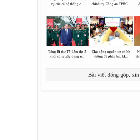
vụ của cả hệ thống c...
chính trị, Công an TPHC...
d
Tổng Bí thư Tô Lâm dự lễ
Chủ động nguồn tin chính
N
khởi công xây dựng n...
thống để phản bác kị...
sin
Bài viết đóng góp, xin