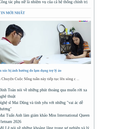
Công tác phụ nữ là nhiệm vụ của cả hệ thống chính trị
TIN MỚI NHẤT
 xúc bị ảnh hưởng do lạm dụng trợ lý ảo
 Chuyện Cuộc Sống tuần này tiếp tục lên sóng c ...
Đình Toàn nói về những phút thoáng qua muốn rời xa
nghệ thuật
Nghệ sĩ Mai Dũng và tình yêu với những "vai ác dễ
thương"
Mai Tuấn Anh làm giám khảo Miss International Queen
Vietnam 2026
Mỹ Lệ nói về những khoảng lặng trong sự nghiệp và lý