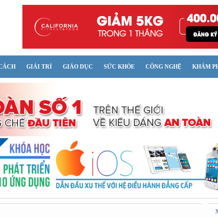
CÁCH
GIẢI TRÍ
GIÁO DỤC
SỨC KHỎE
CÔNG NGHỆ
KHÁM P