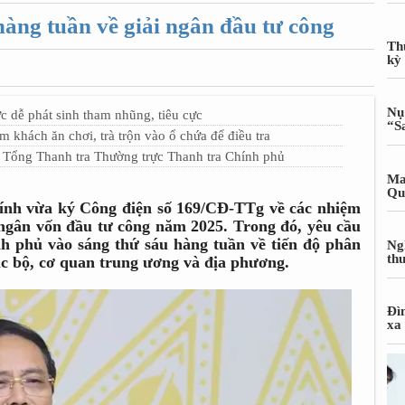
àng tuần về giải ngân đầu tư công
Th
kỳ
Nụ
c dễ phát sinh tham nhũng, tiêu cực
“S
khách ăn chơi, trà trộn vào ổ chứa để điều tra
 Tổng Thanh tra Thường trực Thanh tra Chính phủ
Ma
Qu
nh vừa ký Công điện số 169/CĐ-TTg về các nhiệm
i ngân vốn đầu tư công năm 2025. Trong đó, yêu cầu
h phủ vào sáng thứ sáu hàng tuần về tiến độ phân
Ng
th
ác bộ, cơ quan trung ương và địa phương.
Đì
xa