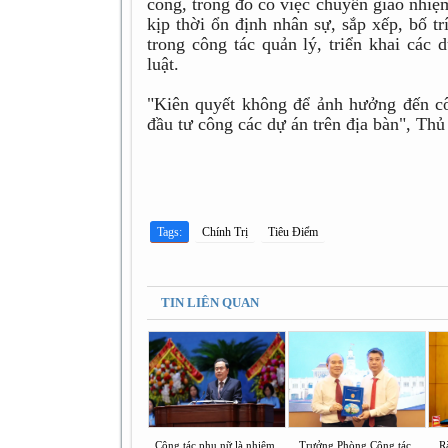
công, trong đó có việc chuyển giao nhiệ
kịp thời ổn định nhân sự, sắp xếp, bố 
trong công tác quản lý, triển khai các
luật.
"Kiên quyết không để ảnh hưởng đến cô
đầu tư công các dự án trên địa bàn", Thủ
Tags:
Chính Trị
Tiêu Điểm
TIN LIÊN QUAN
Công tác phụ nữ là nhiệm
Trưởng Phòng Công tác
Rà