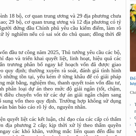
ình 18 bộ, cơ quan trung ương và 29 địa phương chưa
giao; 29 bộ, cơ quan trung ương và 12 địa phương có tỷ
 Người đứng đầu Chính phủ yêu cầu kiểm điểm, làm rõ
 xử lý nghiêm nếu có sai sót do chủ quan; đồng thời đề
vốn đầu tư công năm 2025, Thủ tướng yêu cầu các bộ,
ỉ đạo và triển khai quyết liệt, linh hoạt, hiệu quả các
khẩn trương phân bổ ngay kế hoạch vốn đã được giao
o quy định; thường xuyên rà soát, đánh giá tình hình
rõ những tồn tại, yếu kém ở từng khâu để có giải pháp
Đổ
hóng mặt bằng, nghiệm thu, thanh quyết toán vốn đầu tư,
lư
hành phân loại dự án theo mức độ giải ngân (tốt, chậm,
Chi
hời điều chuyển vốn từ các dự án giải ngân chậm sang
bổ sung vốn theo quy định. Trường hợp không sử dụng
 văn bản báo cáo rõ lý do, nguyên nhân.
ện quyết liệt các kết luận, chỉ đạo của các cấp có thẩm
ền địa phương 2 cấp; kịp thời xử lý theo thẩm quyền
 ngay các khó khăn, vướng mắc liên quan đến đầu tư