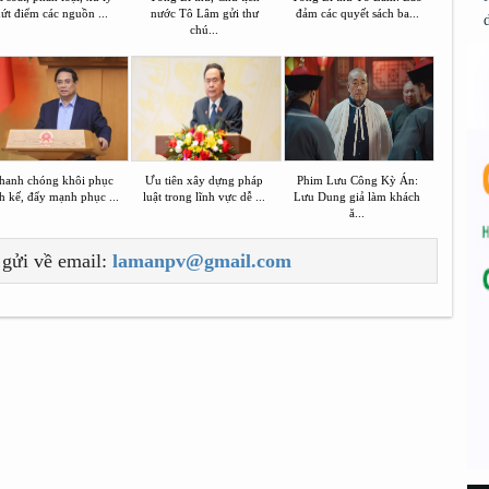
ứt điểm các nguồn ...
nước Tô Lâm gửi thư
đảm các quyết sách ba...
chú...
hanh chóng khôi phục
Ưu tiên xây dựng pháp
Phim Lưu Công Kỳ Án:
h kế, đẩy mạnh phục ...
luật trong lĩnh vực dễ ...
Lưu Dung giả làm khách
ă...
 gửi về email:
lamanpv@gmail.com