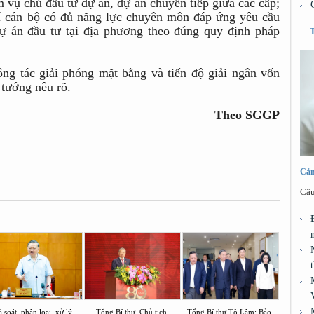
m vụ chủ đầu tư dự án, dự án chuyển tiếp giữa các cấp;
trí cán bộ có đủ năng lực chuyên môn đáp ứng yêu cầu
 dự án đầu tư tại địa phương theo đúng quy định pháp
ng tác giải phóng mặt bằng và tiến độ giải ngân vốn
 tướng nêu rõ.
Theo SGGP
Cảm
Câu
 soát, phân loại, xử lý
Tổng Bí thư, Chủ tịch
Tổng Bí thư Tô Lâm: Bảo