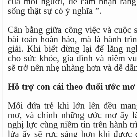
của mỗi người, để cảm nhận rằng 
sống thật sự có ý nghĩa ”.
Cân bằng giữa công việc và cuộc 
bài toán hoàn hảo, mà là hành trì
giải. Khi biết dừng lại để lắng n
cho sức khỏe, gia đình và niềm vu
sẽ trở nên nhẹ nhàng hơn và dễ dẫ
Hỗ trợ con cái theo đuổi ước mơ
Mỗi đứa trẻ khi lớn lên đều ma
mơ, và chính những ước mơ ấy l
nghị lực cùng niềm tin trên hành t
lửa ấy sẽ rực sáng hơn khi được 