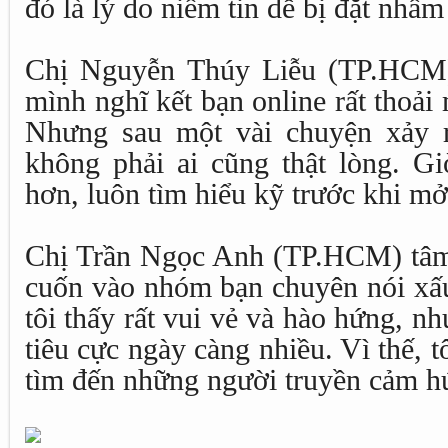
đó là lý do niềm tin dễ bị đặt nhầm
Chị Nguyễn Thúy Liễu (TP.HCM)
mình nghĩ kết bạn online rất thoải 
Nhưng sau một vài chuyện xảy r
không phải ai cũng thật lòng. Gi
hơn, luôn tìm hiểu kỹ trước khi mở
Chị Trần Ngọc Anh (TP.HCM) tâm s
cuốn vào nhóm bạn chuyên nói xấu
tôi thấy rất vui vẻ và hào hứng, n
tiêu cực ngày càng nhiều. Vì thế, t
tìm đến những người truyền cảm hứ