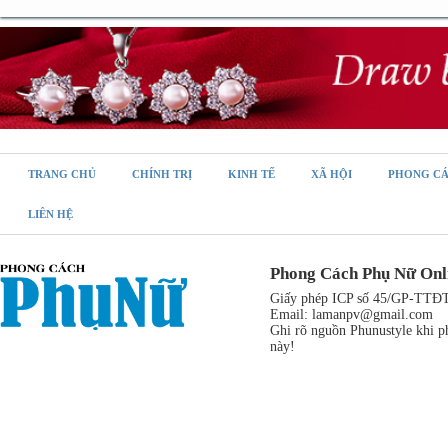
TRANG CHỦ
CHÍNH TRỊ
KINH TẾ
XÃ HỘI
PHONG C
LIÊN HỆ
Phong Cách Phụ Nữ Onl
Giấy phép ICP số 45/GP-TTĐT,
Email:
lamanpv@gmail.com
Ghi rõ nguồn Phunustyle khi ph
này!