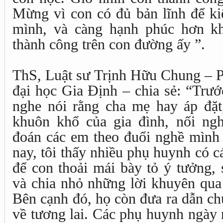
Mừng vì con có đủ bản lĩnh để kiê
mình, và càng hạnh phúc hơn kh
thành công trên con đường ấy ”.
ThS, Luật sư Trịnh Hữu Chung – P
đại học Gia Định – chia sẻ: “Trướ
nghe nói rằng cha mẹ hay áp đặt,
khuôn khổ của gia đình, nối ng
đoán các em theo đuổi nghề mình 
nay, tôi thấy nhiều phụ huynh có cá
để con thoải mái bày tỏ ý tưởng,
và chia nhỏ những lời khuyên qua
Bên cạnh đó, họ còn đưa ra dẫn ch
về tương lai. Các phụ huynh ngày 