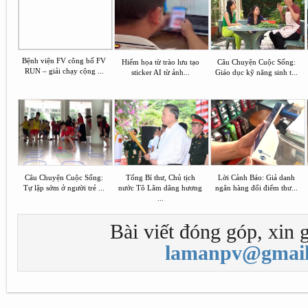
Bệnh viện FV công bố FV
Hiểm họa từ trào lưu tạo
Câu Chuyện Cuộc Sống:
RUN – giải chạy cộng ...
sticker AI từ ảnh...
Giáo dục kỹ năng sinh t...
Câu Chuyện Cuộc Sống:
Tổng Bí thư, Chủ tịch
Lời Cảnh Báo: Giả danh
Tự lập sớm ở người trẻ ...
nước Tô Lâm dâng hương
ngân hàng đổi điểm thư...
...
Bài viết đóng góp, xin g
lamanpv@gmail