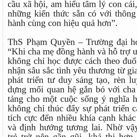
cầu xã hội, am hiểu tâm lý con cái,
những kiến thức sẵn có với thông 
hành cùng con hiệu quả hơn”.
ThS Phạm Quyền – Trường đại họ
“Khi cha mẹ đồng hành và hỗ trợ 
không chỉ học được cách theo đuổ
nhận sâu sắc tình yêu thương từ gia
phát triển tư duy sáng tạo, rèn l
dựng mối quan hệ gắn bó với cha 
tảng cho một cuộc sống ý nghĩa 
không chỉ thúc đẩy sự phát triển 
tích cực đến nhiều khía cạnh khác
và định hướng tương lai. Nhờ vậ
trẻ trở nên gần gũi, khả thi hơn,