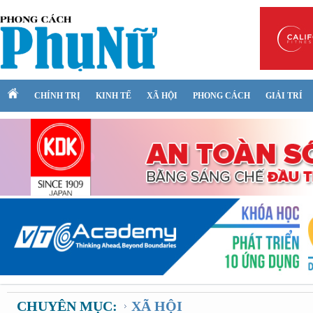
CHÍNH TRỊ
KINH TẾ
XÃ HỘI
PHONG CÁCH
GIẢI TRÍ
CHUYÊN MỤC:
XÃ HỘI