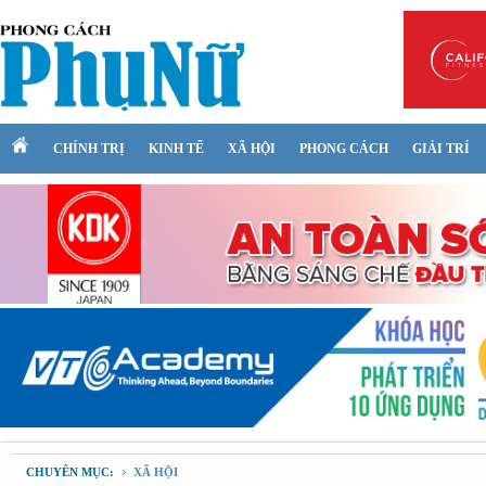
CHÍNH TRỊ
KINH TẾ
XÃ HỘI
PHONG CÁCH
GIẢI TRÍ
CHUYÊN MỤC:
XÃ HỘI