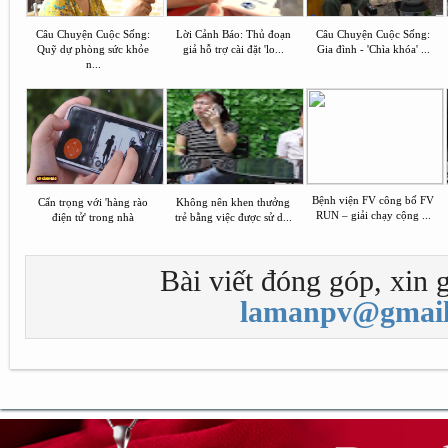
Câu Chuyện Cuộc Sống:
Lời Cảnh Báo: Thủ đoạn
Câu Chuyện Cuộc Sống:
Quỹ dự phòng sức khỏe
giả hỗ trợ cài đặt 'lo...
Gia đình - 'Chìa khóa' ...
n...
Bệnh viện FV công bố FV
Cẩn trọng với 'hàng rào
Không nên khen thưởng
RUN – giải chạy cộng ...
điện tử' trong nhà
trẻ bằng việc được sử d...
Bài viết đóng góp, xin g
lamanpv@gmail