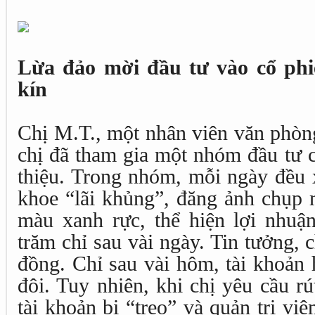
Lừa đảo mời đầu tư vào cổ phi
kín
Chị M.T., một nhân viên văn phòn
chị đã tham gia một nhóm đầu tư c
thiệu. Trong nhóm, mỗi ngày đều x
khoe “lãi khủng”, đăng ảnh chụp 
màu xanh rực, thể hiện lợi nhuậ
trăm chỉ sau vài ngày. Tin tưởng, c
đồng. Chỉ sau vài hôm, tài khoản 
đôi. Tuy nhiên, khi chị yêu cầu rút
tài khoản bị “treo” và quản trị vi