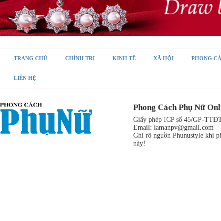
TRANG CHỦ
CHÍNH TRỊ
KINH TẾ
XÃ HỘI
PHONG C
LIÊN HỆ
Phong Cách Phụ Nữ Onl
Giấy phép ICP số 45/GP-TTĐT,
Email:
lamanpv@gmail.com
Ghi rõ nguồn Phunustyle khi ph
này!