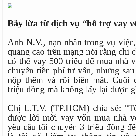
Bẫy lừa từ dịch vụ “hỗ trợ vay 
Anh N.V., nạn nhân trong vụ việc,
quảng cáo trên mạng nói rằng chỉ c
có thể vay 500 triệu để mua nhà vớ
chuyển tiền phí tư vấn, nhưng sau
nộp thêm và rồi biến mất. Cuối c
triệu đồng mà không lấy lại được g
Chị L.T.V. (TP.HCM) chia sẻ: “Tô
được lời mời vay vốn mua nhà vớ
yêu cầu tôi chuyển 3 triệu đồng đ