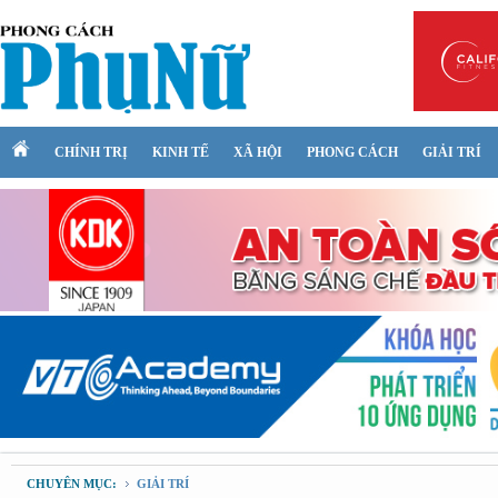
CHÍNH TRỊ
KINH TẾ
XÃ HỘI
PHONG CÁCH
GIẢI TRÍ
CHUYÊN MỤC:
GIẢI TRÍ