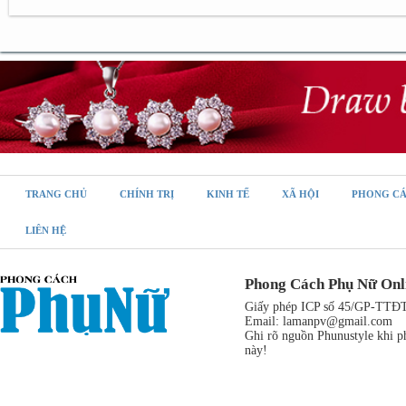
TRANG CHỦ
CHÍNH TRỊ
KINH TẾ
XÃ HỘI
PHONG C
LIÊN HỆ
Phong Cách Phụ Nữ Onl
Giấy phép ICP số 45/GP-TTĐT,
Email:
lamanpv@gmail.com
Ghi rõ nguồn Phunustyle khi ph
này!