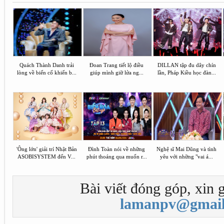
Quách Thành Danh trải
Đoan Trang tiết lộ điều
DILLAN tập đu dây chín
lòng về biến cố khiến b...
giúp mình giữ lửa ng...
lần, Pháp Kiều học đàn...
'Ông lớn' giải trí Nhật Bản
Đình Toàn nói về những
Nghệ sĩ Mai Dũng và tình
ASOBISYSTEM đến V...
phút thoáng qua muốn r...
yêu với những "vai á...
Bài viết đóng góp, xin g
lamanpv@gmail