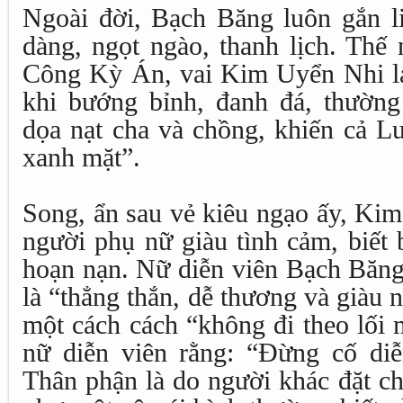
Ngoài đời, Bạch Băng luôn gắn li
dàng, ngọt ngào, thanh lịch. Thế
Công Kỳ Án, vai Kim Uyển Nhi lại
khi bướng bỉnh, đanh đá, thườn
dọa nạt cha và chồng, khiến cả L
xanh mặt”.
Song, ẩn sau vẻ kiêu ngạo ấy, Ki
người phụ nữ giàu tình cảm, biết 
hoạn nạn. Nữ diễn viên Bạch Băng
là “thẳng thắn, dễ thương và giàu 
một cách cách “không đi theo lối
nữ diễn viên rằng: “Đừng cố di
Thân phận là do người khác đặt ch