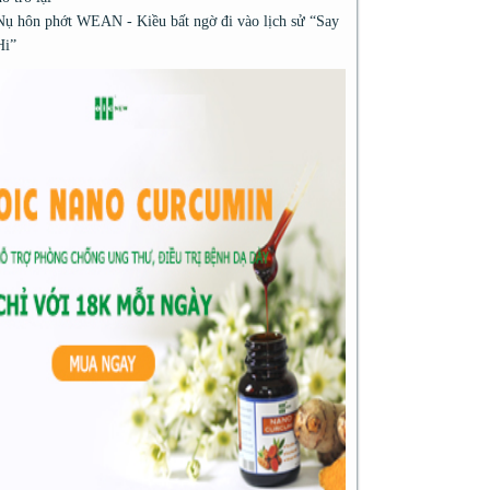
Nụ hôn phớt WEAN - Kiều bất ngờ đi vào lịch sử “Say
Hi”