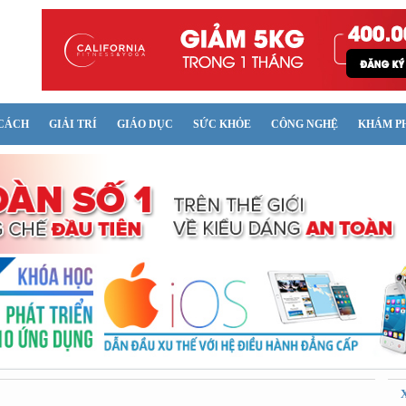
CÁCH
GIẢI TRÍ
GIÁO DỤC
SỨC KHỎE
CÔNG NGHỆ
KHÁM P