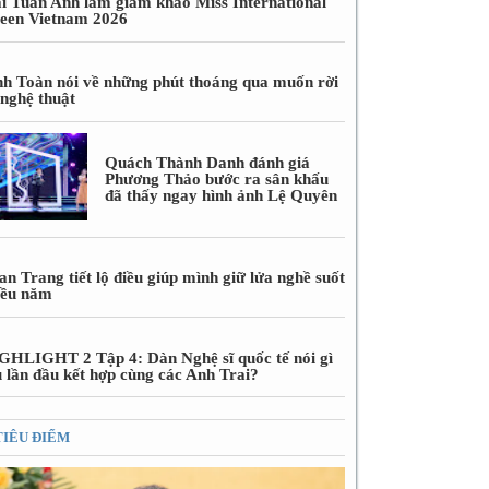
i Tuấn Anh làm giám khảo Miss International
een Vietnam 2026
nh Toàn nói về những phút thoáng qua muốn rời
 nghệ thuật
Quách Thành Danh đánh giá
Phương Thảo bước ra sân khấu
đã thấy ngay hình ảnh Lệ Quyên
n Trang tiết lộ điều giúp mình giữ lửa nghề suốt
iều năm
GHLIGHT 2 Tập 4: Dàn Nghệ sĩ quốc tế nói gì
u lần đầu kết hợp cùng các Anh Trai?
TIÊU ĐIỂM