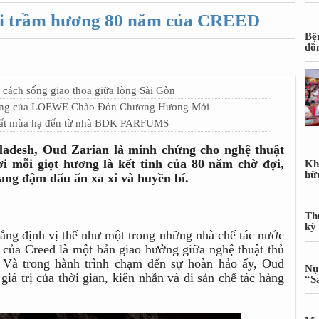
i trầm hương 80 năm của CREED
Bệ
đồ
g cách sống giao thoa giữa lòng Sài Gòn
Tượng của LOEWE Chào Đón Chương Hương Mới
ất mùa hạ đến từ nhà BDK PARFUMS
ladesh, Oud Zarian là minh chứng cho nghệ thuật
ơi mỗi giọt hương là kết tinh của 80 năm chờ đợi,
Kh
hữ
ng đậm dấu ấn xa xỉ và huyền bí.
Th
kỳ
ng định vị thế như một trong những nhà chế tác nước
o của Creed là một bản giao hưởng giữa nghệ thuật thủ
n. Và trong hành trình chạm đến sự hoàn hảo ấy, Oud
Nụ
giá trị của thời gian, kiên nhẫn và di sản chế tác hàng
“S