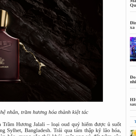
Ma
Qu
Đì
xa
Đoa
nh
HI
sa
ghệ nhân, trầm hương hóa thành kiệt tác
a Trầm Hương Jalali – loại oud quý hiếm được ủ suốt
ng Sylhet, Bangladesh. Trải qua tám thập kỷ lão hóa,