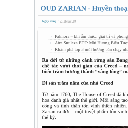
OUD ZARIAN - Huyền thoạ
Ngày đăng: :
20 tháng 10
Palmora – khi ẩm thực., giải trí và phon
Aire Sutileza EDT: Mùi Hương Biểu 
Khám phá top 3 mùi hương bán chạy nh
Ra đời từ những cánh rừng sâu Bang
chế tác vượt thời gian của Creed – n
biến trầm hương thành “vàng lỏng” ma
Di sản trăm năm của nhà Creed
Từ năm 1760, The House of Creed đã khẳ
hoa danh giá nhất thế giới. Mỗi sáng tạ
công và tinh thần tôn vinh thiên nhiê
Zarian ra đời – một tuyệt phẩm tôn vinh 
thế kỷ.