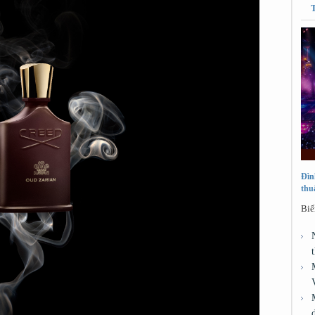
Đìn
thu
Biế