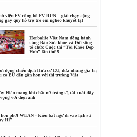
nh viện FV công bố FV RUN – giải chạy cộng
ng gây quỹ hỗ trợ trẻ em nghèo khuyết tật
Herbalife Việt Nam đồng hành
cùng Báo Sức khỏe và Đời sống
tổ chức Cuộc thi “Tôi Khỏe Đẹp
Hơn” lần thứ 5
ởi động chiến dịch Hữu cơ EU, đưa những giá trị
u cơ EU đến gần hơn với thị trường Việt
úy Hiền mang khí chất nữ tráng sĩ, tái xuất đầy
 vọng với điện ảnh
 hôn phớt WEAN - Kiều bất ngờ đi vào lịch sử
ay Hi”