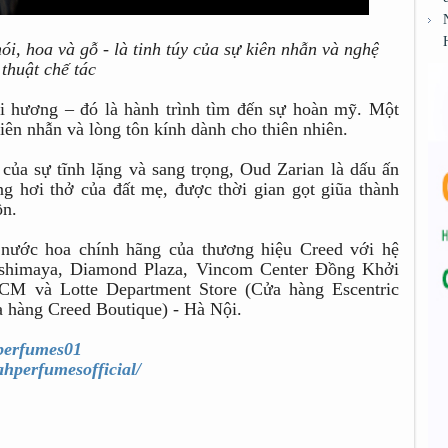
i, hoa và gỗ - là tinh túy của sự kiên nhẫn và nghệ
thuật chế tác
i hương – đó là hành trình tìm đến sự hoàn mỹ. Một
iên nhẫn và lòng tôn kính dành cho thiên nhiên.
của sự tĩnh lặng và sang trọng, Oud Zarian là dấu ấn
g hơi thở của đất mẹ, được thời gian gọt giũa thành
ồn.
nước hoa chính hãng của thương hiệu Creed với hệ
ashimaya, Diamond Plaza, Vincom Center Đồng Khởi
HCM và Lotte Department Store (Cửa hàng Escentric
a hàng Creed Boutique) - Hà Nội.
perfumes01
hperfumesofficial/