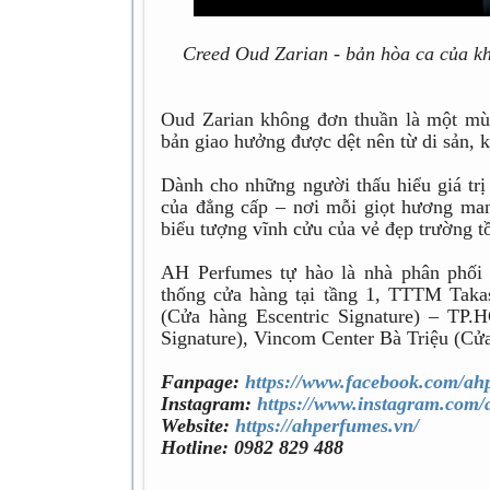
Creed Oud Zarian - bản hòa ca của khó
Oud Zarian không đơn thuần là một mù
bản giao hưởng được dệt nên từ di sản, k
Dành cho những người thấu hiểu giá trị 
của đẳng cấp – nơi mỗi giọt hương man
biểu tượng vĩnh cửu của vẻ đẹp trường t
AH Perfumes tự hào là nhà phân phối 
thống cửa hàng tại tầng 1, TTTM Tak
(Cửa hàng Escentric Signature) – TP.
Signature), Vincom Center Bà Triệu (Cử
Fanpage:
https://www.facebook.com/ah
Instagram:
https://www.instagram.com/a
Website:
https://ahperfumes.vn/
Hotline: 0982 829 488