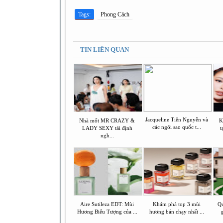
Tags:
Phong Cách
TIN LIÊN QUAN
Jacqueline Tiên Nguyễn và
Nhà mốt MR CRAZY &
K
các ngôi sao quốc t...
LADY SEXY tái định
t
ngh...
Aire Sutileza EDT: Mùi
Khám phá top 3 mùi
Q
Hương Biểu Tượng của ...
hương bán chạy nhất ...
g