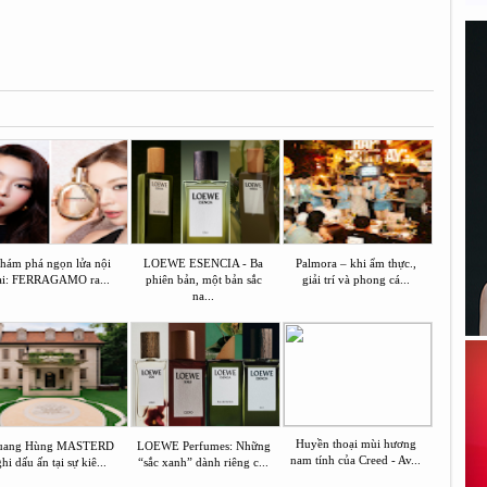
hám phá ngọn lửa nội
LOEWE ESENCIA - Ba
Palmora – khi ẩm thực.,
ại: FERRAGAMO ra...
phiên bản, một bản sắc
giải trí và phong cá...
na...
Huyền thoại mùi hương
uang Hùng MASTERD
LOEWE Perfumes: Những
nam tính của Creed - Av...
hi dấu ấn tại sự kiê...
“sắc xanh” dành riêng c...