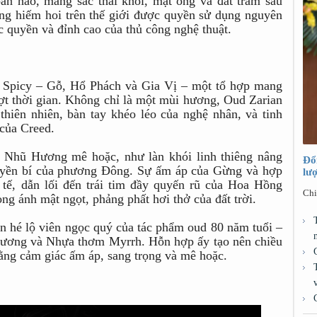
àn hảo, mang sắc thái khói, mật ong và đất trầm sâu
ng hiếm hoi trên thế giới được quyền sử dụng nguyên
c quyền và đỉnh cao của thủ công nghệ thuật.
Spicy – Gỗ, Hổ Phách và Gia Vị – một tổ hợp mang
ợt thời gian. Không chỉ là một mùi hương, Oud Zarian
 thiên nhiên, bàn tay khéo léo của nghệ nhân, và tinh
của Creed.
 Nhũ Hương mê hoặc, như làn khói linh thiêng nâng
Đổ
huyền bí của phương Đông. Sự ấm áp của Gừng và hợp
lư
 tế, dẫn lối đến trái tim đầy quyến rũ của Hoa Hồng
Chi
ong ánh mật ngọt, phảng phất hơi thở của đất trời.
n hé lộ viên ngọc quý của tác phẩm oud 80 năm tuổi –
ơng và Nhựa thơm Myrrh. Hỗn hợp ấy tạo nên chiều
ằng cảm giác ấm áp, sang trọng và mê hoặc.