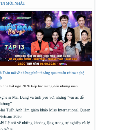
TIN MỚI NHẤT
h Toàn nói về những phút thoáng qua muốn rời xa nghệ
ật
n hóa bất ngờ 2026 tiếp tục mang đến những màn ...
Nghệ sĩ Mai Dũng và tình yêu với những "vai ác dễ
thương"
Mai Tuấn Anh làm giám khảo Miss International Queen
Vietnam 2026
Mỹ Lệ nói về những khoảng lặng trong sự nghiệp và lý
do trở lại