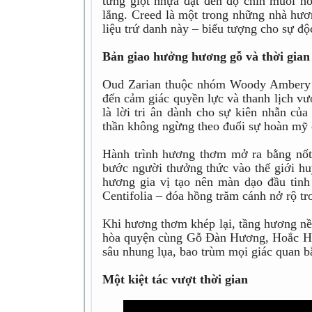
từng giọt nhựa đạt đến độ chín muồi ho
lắng. Creed là một trong những nhà hươ
liệu trứ danh này – biểu tượng cho sự độ
Bản giao hưởng hương gỗ và thời gian
Oud Zarian thuộc nhóm Woody Ambery 
đến cảm giác quyền lực và thanh lịch vư
là lời tri ân dành cho sự kiên nhẫn của
thần không ngừng theo đuổi sự hoàn mỹ 
Hành trình hương thơm mở ra bằng nốt
bước người thưởng thức vào thế giới 
hương gia vị tạo nên màn dạo đầu tinh
Centifolia – đóa hồng trăm cánh nở rộ tr
Khi hương thơm khép lại, tầng hương nề
hòa quyện cùng Gỗ Đàn Hương, Hoắc Hư
sâu nhung lụa, bao trùm mọi giác quan b
Một kiệt tác vượt thời gian