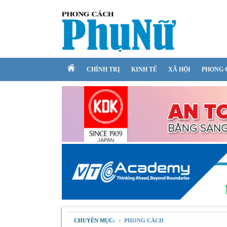
CHÍNH TRỊ
KINH TẾ
XÃ HỘI
PHONG 
CHUYÊN MỤC:
PHONG CÁCH