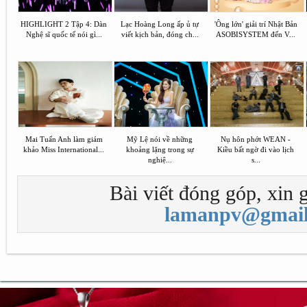
HIGHLIGHT 2 Tập 4: Dàn
Lạc Hoàng Long ấp ủ tự
'Ông lớn' giải trí Nhật Bản
Nghệ sĩ quốc tế nói gì...
viết kịch bản, đóng ch...
ASOBISYSTEM đến V...
Mai Tuấn Anh làm giám
Mỹ Lệ nói về những
Nụ hôn phớt WEAN -
khảo Miss International...
khoảng lặng trong sự
Kiều bất ngờ đi vào lịch
nghiệ...
s...
Bài viết đóng góp, xin g
lamanpv@gmail