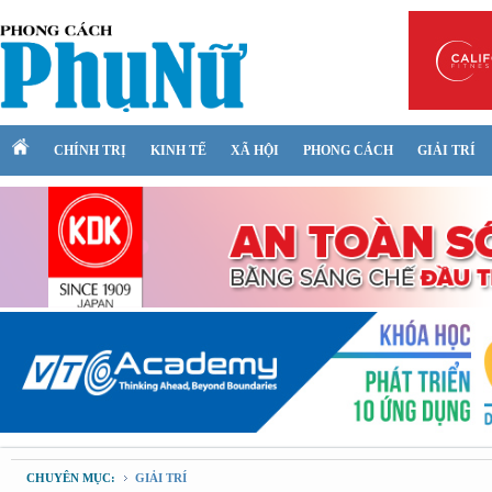
CHÍNH TRỊ
KINH TẾ
XÃ HỘI
PHONG CÁCH
GIẢI TRÍ
CHUYÊN MỤC:
GIẢI TRÍ