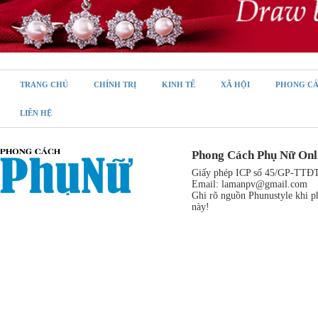
TRANG CHỦ
CHÍNH TRỊ
KINH TẾ
XÃ HỘI
PHONG C
LIÊN HỆ
Phong Cách Phụ Nữ Onl
Giấy phép ICP số 45/GP-TTĐT,
Email:
lamanpv@gmail.com
Ghi rõ nguồn Phunustyle khi ph
này!