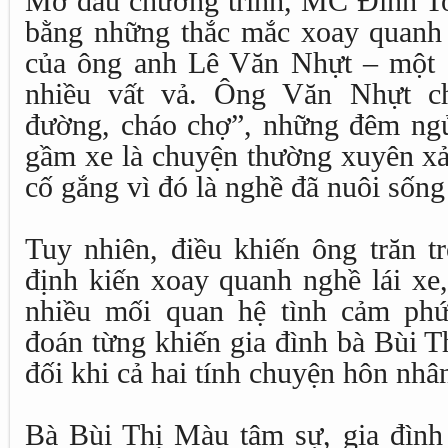
Mở đầu chương trình, MC Đình T
bằng những thắc mắc xoay quanh 
của ông anh Lê Văn Nhựt – một c
nhiều vất vả. Ông Văn Nhựt ch
đường, cháo chợ”, những đêm ngủ
gầm xe là chuyện thường xuyên xả
cố gắng vì đó là nghề đã nuôi sống
Tuy nhiên, điều khiến ông trăn t
định kiến xoay quanh nghề lái xe,
nhiều mối quan hệ tình cảm phứ
đoán từng khiến gia đình bà Bùi T
đối khi cả hai tính chuyện hôn nhâ
Bà Bùi Thị Màu tâm sự, gia đình 