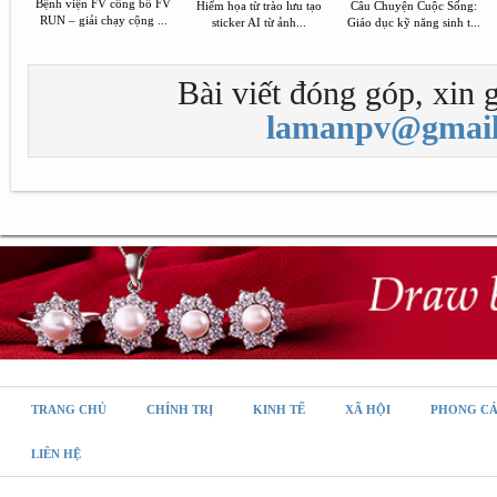
Bệnh viện FV công bố FV
Hiểm họa từ trào lưu tạo
Câu Chuyện Cuộc Sống:
RUN – giải chạy cộng ...
sticker AI từ ảnh...
Giáo dục kỹ năng sinh t...
Bài viết đóng góp, xin g
lamanpv@gmail
TRANG CHỦ
CHÍNH TRỊ
KINH TẾ
XÃ HỘI
PHONG C
LIÊN HỆ