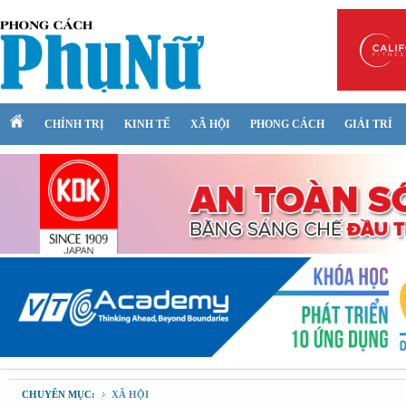
CHÍNH TRỊ
KINH TẾ
XÃ HỘI
PHONG CÁCH
GIẢI TRÍ
CHUYÊN MỤC:
XÃ HỘI