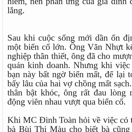
hiểm, nên phản ứng của gia đình c
lắng.
Sau khi cuộc sống mới dần ổn địn
một biến cố lớn. Ông Văn Nhựt kể 
nghiệp thân thiết, ông đã cho mư
quán kinh doanh. Nhưng khi việc 
bạn này bất ngờ biến mất, để lại t
bấy lâu của hai vợ chồng mất sạch
thân bật khóc, ông rất đau lòng 
động viên nhau vượt qua biến cố.
Khi MC Đình Toàn hỏi về việc có 
bà Bùi Thị Màu cho biết bà cũng 