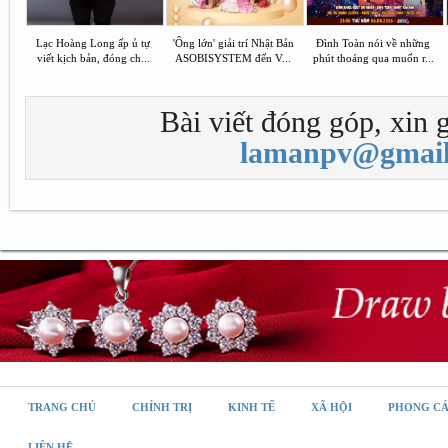
Lạc Hoàng Long ấp ủ tự
'Ông lớn' giải trí Nhật Bản
Đình Toàn nói về những
viết kịch bản, đóng ch...
ASOBISYSTEM đến V...
phút thoáng qua muốn r...
Bài viết đóng góp, xin g
lamanpv@gmail
TRANG CHỦ
CHÍNH TRỊ
KINH TẾ
XÃ HỘI
PHONG C
LIÊN HỆ