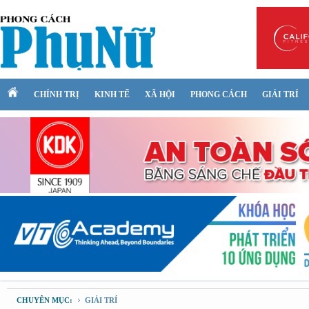
CHÍNH TRỊ
KINH TẾ
XÃ HỘI
PHONG CÁCH
GIẢI TRÍ
CHUYÊN MỤC:
GIẢI TRÍ