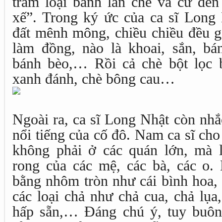
trăm loại bánh lẫn chè và cứ đến
xế”. Trong ký ức của ca sĩ Long 
đất mênh mông, chiều chiều đều g
làm đồng, nào là khoai, sắn, bá
bánh bèo,… Rồi cả chè bột lọc b
xanh đánh, chè bông cau…
Ngoài ra, ca sĩ Long Nhật còn nh
nổi tiếng của cố đô. Nam ca sĩ cho
không phải ở các quán lớn, mà 
rong của các mệ, các bà, các o.
bằng nhôm tròn như cái bình hoa, 
các loại chả như chả cua, chả lụa
hấp sẵn,… Đáng chú ý, tuy buôn