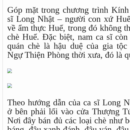
Góp mặt trong chương trình Kính
sĩ Long Nhật – người con xứ Huế
về ẩm thực Huế, trong đó không t
chè Huế. Đặc biệt, nam ca sĩ còn
quán chè là hậu duệ của gia tộc
Ngự Thiện Phòng thời xưa, đó là 
Theo hướng dẫn của ca sĩ Long N
ở bên phải lối vào cửa Thượng T
Nơi đây bán đủ các loại chè như b
báng, đậu xanh đánh, đậu ván, đậ