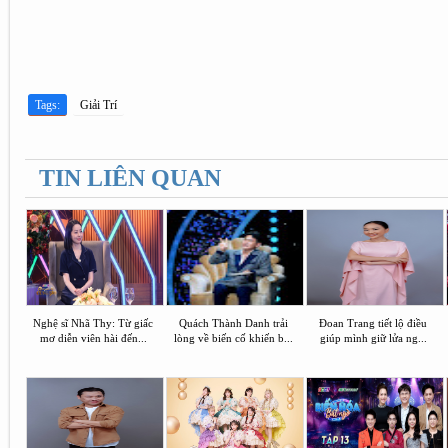
Tags:
Giải Trí
TIN LIÊN QUAN
Nghệ sĩ Nhã Thy: Từ giấc
Quách Thành Danh trải
Đoan Trang tiết lộ điều
mơ diễn viên hài đến...
lòng về biến cố khiến b...
giúp mình giữ lửa ng...