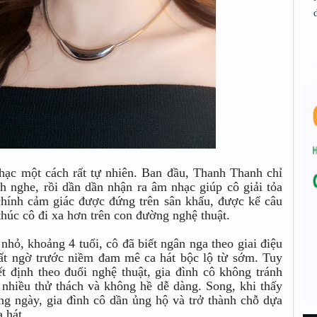
hạc một cách rất tự nhiên. Ban đầu, Thanh Thanh chỉ
nh nghe, rồi dần dần nhận ra âm nhạc giúp cô giải tỏa
chính cảm giác được đứng trên sân khấu, được kể câu
thúc cô đi xa hơn trên con đường nghệ thuật.
nhỏ, khoảng 4 tuổi, cô đã biết ngân nga theo giai điệu
bất ngờ trước niềm đam mê ca hát bộc lộ từ sớm. Tuy
t định theo đuổi nghệ thuật, gia đình cô không tránh
 nhiều thử thách và không hề dễ dàng. Song, khi thấy
g ngày, gia đình cô dần ủng hộ và trở thành chỗ dựa
a hát.