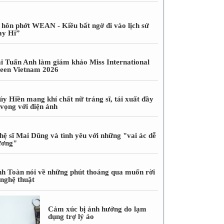
 hôn phớt WEAN - Kiều bất ngờ đi vào lịch sử
ay Hi”
i Tuấn Anh làm giám khảo Miss International
een Vietnam 2026
úy Hiền mang khí chất nữ tráng sĩ, tái xuất đầy
 vọng với điện ảnh
hệ sĩ Mai Dũng và tình yêu với những "vai ác dễ
ương"
nh Toàn nói về những phút thoáng qua muốn rời
 nghệ thuật
Cảm xúc bị ảnh hưởng do lạm
dụng trợ lý ảo