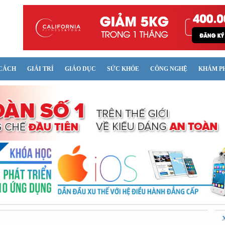
CÁCH
GIẢI TRÍ
GIÁO DỤC
SỨC KHỎE
CÔNG NGHỆ
KHÁM P