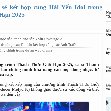
sẽ kết hợp cùng Hải Yến Idol trong
Nụ
 Hạn 2025
“S
Ma
Qu
học đàn tranh cho sân khấu Livestage 2
 nói gì sau lần đầu kết hợp cùng các Anh Trai?
Th
đóng chính trong dự án web drama
kỳ
ng trình Thách Thức Giới Hạn 2025, ca sĩ Thanh
Ng
 lần chứng minh khả năng cân mọi dòng nhạc, từ
th
cả rap.
chung kết xếp hạng của chương trình Thách Thức Giới
Đì
oducer Melyd K) không giấu được sự xúc động và biết
xa
 xa đến vậy.