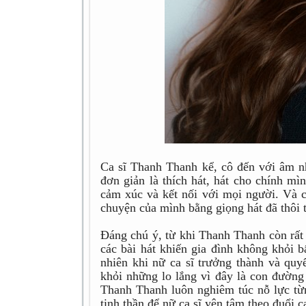
Ca sĩ Thanh Thanh kể, cô đến với âm n
đơn giản là thích hát, hát cho chính mì
cảm xúc và kết nối với mọi người. Và 
chuyện của mình bằng giọng hát đã thôi 
Đáng chú ý, từ khi Thanh Thanh còn rất 
các bài hát khiến gia đình không khỏi 
nhiên khi nữ ca sĩ trưởng thành và quyế
khỏi những lo lắng vì đây là con đường
Thanh Thanh luôn nghiêm túc nỗ lực từn
tinh thần để nữ ca sĩ yên tâm theo đuổi c