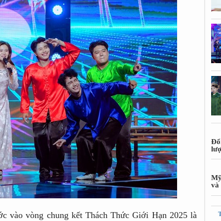
Đổ
lư
Mỹ
và 
ước vào vòng chung kết Thách Thức Giới Hạn 2025 là