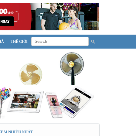
HÁ
THẾ GIỚI
XEM NHIỀU NHẤT