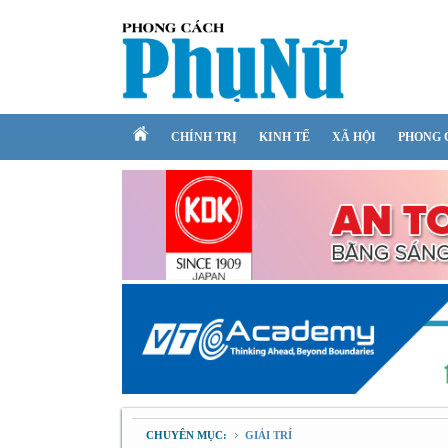
CHÍNH TRỊ
KINH TẾ
XÃ HỘI
PHONG 
CHUYÊN MỤC:
GIẢI TRÍ