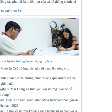
Công tác phụ nữ là nhiệm vụ của cả hệ thống chính trị
TIN MỚI NHẤT
 xúc bị ảnh hưởng do lạm dụng trợ lý ảo
 Chuyện Cuộc Sống tuần này tiếp tục lên sóng c ...
Đình Toàn nói về những phút thoáng qua muốn rời xa
nghệ thuật
Nghệ sĩ Mai Dũng và tình yêu với những "vai ác dễ
thương"
Mai Tuấn Anh làm giám khảo Miss International Queen
Vietnam 2026
Mỹ Lệ nói về những khoảng lặng trong sự nghiệp và lý