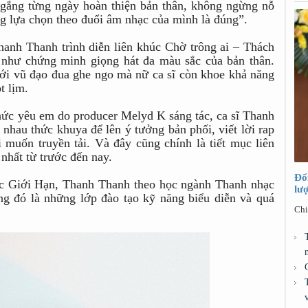
ố gắng từng ngày hoàn thiện bản thân, không ngừng nỗ
rằng lựa chọn theo đuổi âm nhạc của mình là đúng”.
hanh Thanh trình diễn liên khúc Chờ trông ai – Thách
 như chứng minh giọng hát đa màu sắc của bản thân.
ới vũ đạo đua ghe ngo mà nữ ca sĩ còn khoe khả năng
t lịm.
 thức yêu em do producer Melyd K sáng tác, ca sĩ Thanh
nhau thức khuya để lên ý tưởng bản phối, viết lời rap
muốn truyền tải. Và đây cũng chính là tiết mục liên
nhất từ trước đến nay.
Đổ
ức Giới Hạn, Thanh Thanh theo học ngành Thanh nhạc
lư
g đó là những lớp đào tạo kỹ năng biểu diễn và quá
Chi