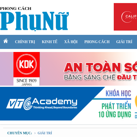
CHÍNH TRỊ
KINH TẾ
XÃ HỘI
PHONG CÁCH
GIẢI TRÍ
CHUYÊN MỤC:
GIẢI TRÍ