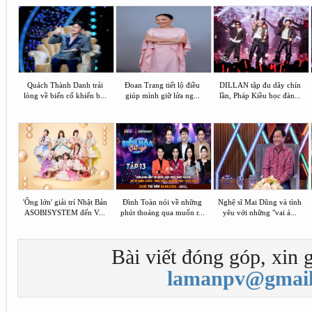
Quách Thành Danh trải
Đoan Trang tiết lộ điều
DILLAN tập đu dây chín
lòng về biến cố khiến b...
giúp mình giữ lửa ng...
lần, Pháp Kiều học đàn...
'Ông lớn' giải trí Nhật Bản
Đình Toàn nói về những
Nghệ sĩ Mai Dũng và tình
ASOBISYSTEM đến V...
phút thoáng qua muốn r...
yêu với những "vai á...
Bài viết đóng góp, xin g
lamanpv@gmail