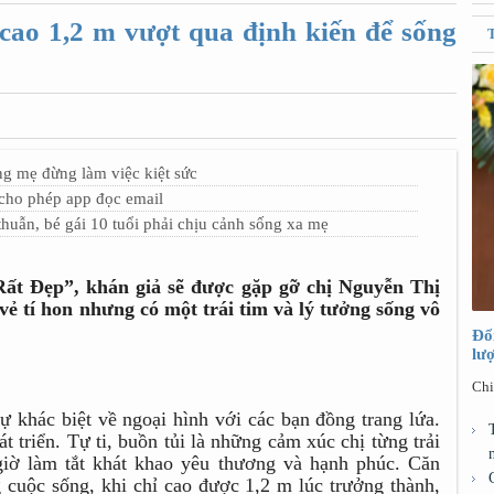
 cao 1,2 m vượt qua định kiến để sống
g mẹ đừng làm việc kiệt sức
 cho phép app đọc email
uẫn, bé gái 10 tuổi phải chịu cảnh sống xa mẹ
Rất Đẹp”, khán giả sẽ được gặp gỡ chị Nguyễn Thị
 tí hon nhưng có một trái tim và lý tưởng sống vô
Đổ
lư
Chi
 khác biệt về ngoại hình với các bạn đồng trang lứa.
át triển. Tự ti, buồn tủi là những cảm xúc chị từng trải
giờ làm tắt khát khao yêu thương và hạnh phúc. Căn
g cuộc sống, khi chỉ cao được 1,2 m lúc trưởng thành,