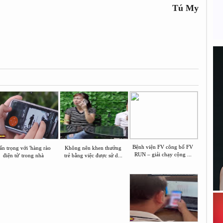
Tú My
Bệnh viện FV công bố FV
ẩn trọng với 'hàng rào
Không nên khen thưởng
RUN – giải chạy cộng ...
điện tử' trong nhà
trẻ bằng việc được sử d...