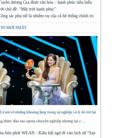
Tuyên dương Gia đình văn hóa – hạnh phúc tiêu biểu
với chủ đề: “Mặt trời hạnh phúc”
Công tác phụ nữ là nhiệm vụ của cả hệ thống chính trị
TIN MỚI NHẤT
Lệ nói về những khoảng lặng trong sự nghiệp và lý do trở lại
g được đào tạo opera chuyên nghiệp nhưng lại c ...
Nụ hôn phớt WEAN - Kiều bất ngờ đi vào lịch sử “Say