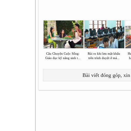
Câu Chuyện Cuộc Sống:
Rủi ro khi lưu mật khẩu
He
Giáo dục kỹ năng sinh t...
trên trình duyệt ở má...
h
Bài viết đóng góp, xin