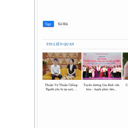
Tags:
Xã Hội
TIN LIÊN QUAN
Thuận Vợ Thuận Chồng:
Tuyên dương Gia đình văn
C
Người yêu bị tạt axit, ...
hóa – hạnh phúc tiêu...