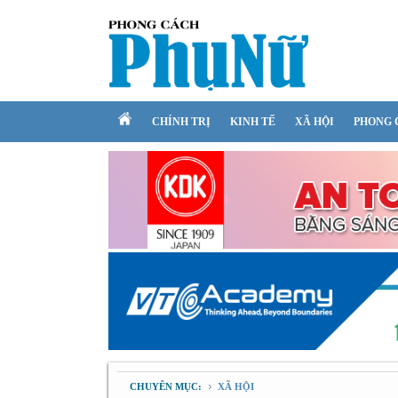
CHÍNH TRỊ
KINH TẾ
XÃ HỘI
PHONG 
CHUYÊN MỤC:
XÃ HỘI