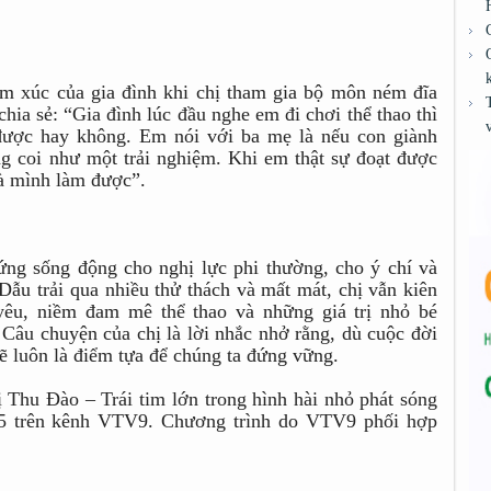
 xúc của gia đình khi chị tham gia bộ môn ném đĩa
hia sẻ: “Gia đình lúc đầu nghe em đi chơi thể thao thì
được hay không. Em nói với ba mẹ là nếu con giành
ũng coi như một trải nghiệm. Khi em thật sự đoạt được
 là mình làm được”.
ứng sống động cho nghị lực phi thường, cho ý chí và
 Dẫu trải qua nhiều thử thách và mất mát, chị vẫn kiên
 yêu, niềm đam mê thể thao và những giá trị nhỏ bé
Câu chuyện của chị là lời nhắc nhở rằng, dù cuộc đời
sẽ luôn là điểm tựa để chúng ta đứng vững.
Thu Đào – Trái tim lớn trong hình hài nhỏ phát sóng
25 trên kênh VTV9. Chương trình do VTV9 phối hợp