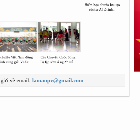
Hiểm họa từ trào lưu tạo
sticker AI từ ảnh...
rbalife Việt Nam đồng
Câu Chuyện Cuộc Sống:
ành cùng giải VnEx...
Tự lập sớm ở người trẻ ...
 gửi về email:
lamanpv@gmail.com