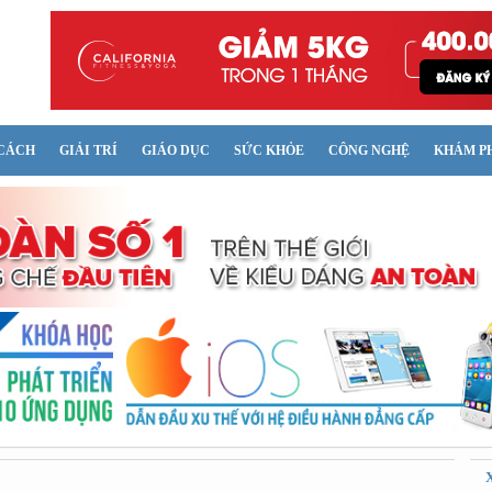
CÁCH
GIẢI TRÍ
GIÁO DỤC
SỨC KHỎE
CÔNG NGHỆ
KHÁM P