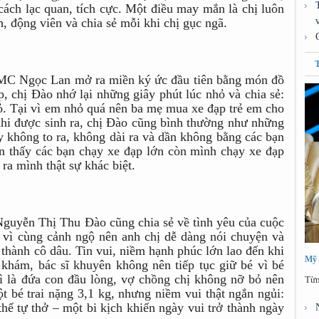
ách lạc quan, tích cực. Một điều may mắn là chị luôn
, động viên và chia sẻ mỗi khi chị gục ngã.
 MC Ngọc Lan mở ra miền ký ức đầu tiên bằng món đồ
p, chị Đào nhớ lại những giây phút lúc nhỏ và chia sẻ:
ỏ. Tại vì em nhỏ quá nên ba mẹ mua xe đạp trẻ em cho
Khi được sinh ra, chị Đào cũng bình thường như những
ay không to ra, không dài ra và dần không bằng các bạn
ìn thấy các bạn chạy xe đạp lớn còn mình chạy xe đạp
ra mình thật sự khác biệt.
Nguyễn Thị Thu Đào cũng chia sẻ về tình yêu của cuộc
, vì cùng cảnh ngộ nên anh chị dễ dàng nói chuyện và
 thành cô dâu. Tin vui, niềm hạnh phúc lớn lao đến khi
Mỹ 
 khám, bác sĩ khuyên không nên tiếp tục giữ bé vì bé
ì là đứa con đầu lòng, vợ chồng chị không nỡ bỏ nên
Từn
ột bé trai nặng 3,1 kg, nhưng niềm vui thật ngắn ngủi:
thể tự thở – một bi kịch khiến ngày vui trở thành ngày