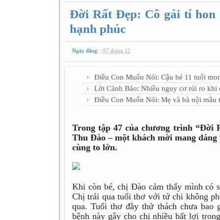
Đời Rất Đẹp: Cô gái tí hon
hạnh phúc
Ngày đăng: :
07 tháng 12
Điều Con Muốn Nói: Cậu bé 11 tuổi mon
Lời Cảnh Báo: Nhiều nguy cơ rủi ro khi
Điều Con Muốn Nói: Mẹ và bà nội mâu th
Trong tập 47 của chương trình “Đời 
Thu Đào – một khách mời mang dáng vẻ
cùng to lớn.
Khi còn bé, chị Đào cảm thấy mình có sự
Chị trải qua tuổi thơ với tứ chi không ph
qua. Tuổi thơ đầy thử thách chưa bao 
bệnh này gây cho chị nhiều bất lợi tron