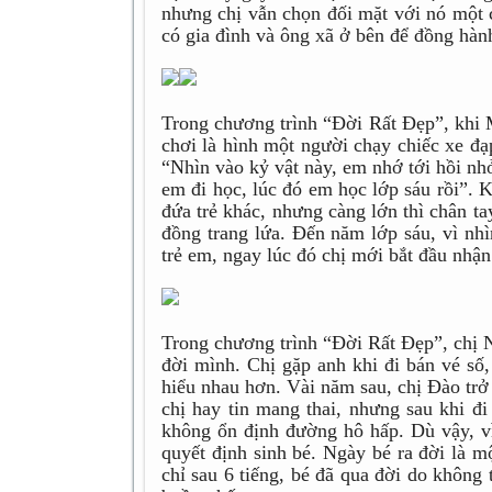
nhưng chị vẫn chọn đối mặt với nó một c
có gia đình và ông xã ở bên để đồng hành
Trong chương trình “Đời Rất Đẹp”, khi
chơi là hình một người chạy chiếc xe đạ
“Nhìn vào kỷ vật này, em nhớ tới hồi nh
em đi học, lúc đó em học lớp sáu rồi”. 
đứa trẻ khác, nhưng càng lớn thì chân t
đồng trang lứa. Đến năm lớp sáu, vì nh
trẻ em, ngay lúc đó chị mới bắt đầu nhận 
Trong chương trình “Đời Rất Đẹp”, chị 
đời mình. Chị gặp anh khi đi bán vé số
hiểu nhau hơn. Vài năm sau, chị Đào trở
chị hay tin mang thai, nhưng sau khi đi
không ổn định đường hô hấp. Dù vậy, v
quyết định sinh bé. Ngày bé ra đời là m
chỉ sau 6 tiếng, bé đã qua đời do không 