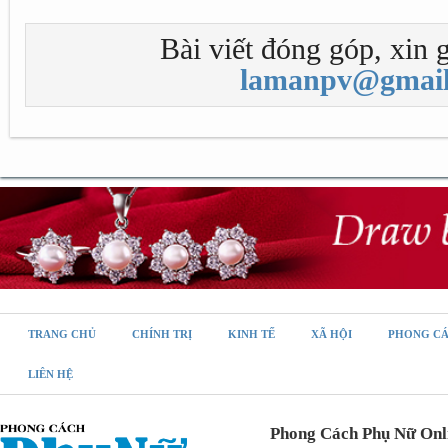
Bài viết đóng góp, xin g
lamanpv@gmail
TRANG CHỦ
CHÍNH TRỊ
KINH TẾ
XÃ HỘI
PHONG C
LIÊN HỆ
Phong Cách Phụ Nữ Onl