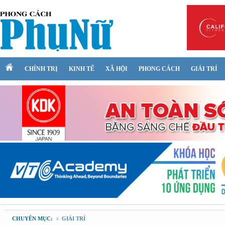
CHÍNH TRỊ
KINH TẾ
XÃ HỘI
PHONG CÁCH
GIẢI TRÍ
CHUYÊN MỤC:
GIẢI TRÍ