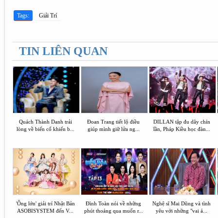
Tags:
Giải Trí
TIN LIÊN QUAN
Quách Thành Danh trải
Đoan Trang tiết lộ điều
DILLAN tập đu dây chín
lòng về biến cố khiến b...
giúp mình giữ lửa ng...
lần, Pháp Kiều học đàn...
'Ông lớn' giải trí Nhật Bản
Đình Toàn nói về những
Nghệ sĩ Mai Dũng và tình
ASOBISYSTEM đến V...
phút thoáng qua muốn r...
yêu với những "vai á...