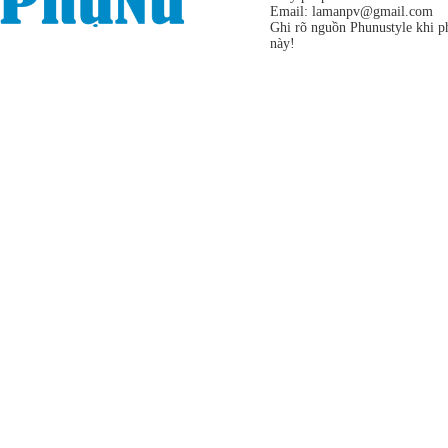
Email:
lamanpv@gmail.com
Ghi rõ nguồn Phunustyle khi ph
này!