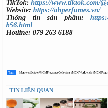
TikTok:
https://www.tiktok.com/@
Website:
https://ahperfumes.vn/
Thông tin sản phẩm:
https
b56.html
Hotline: 079 263 6188
Tags:
Mcmworldwide #MCMFragranceCollection #MCMWorldwide #MCMFragr
TIN LIÊN QUAN