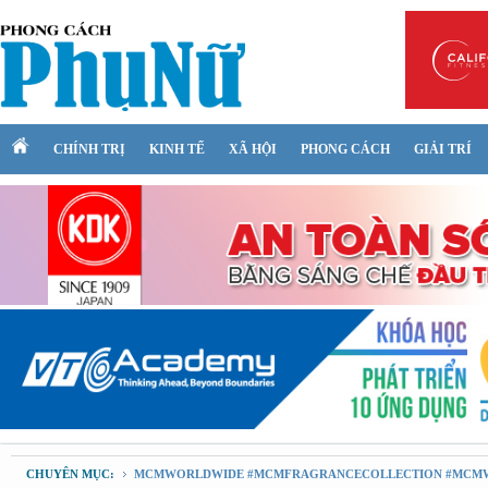
CHÍNH TRỊ
KINH TẾ
XÃ HỘI
PHONG CÁCH
GIẢI TRÍ
CHUYÊN MỤC:
MCMWORLDWIDE #MCMFRAGRANCECOLLECTION #MCM