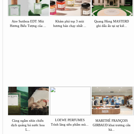
Aire Sutileza EDT: Mùi
Khám phá top 3 mùi
Quang Hùng MASTERD
Hương Biểu Tượng của ...
hương bán chạy nhất ...
ghi dấu ấn tại sự kiê...
LOEWE PERFUMES
Cùng ngắm nhìn chiến
MARITHÉ FRANÇOIS
Trình làng siêu phẩm mù...
dịch quảng bá nước hoa
GIRBAUD khai trương cửa
L...
hà...