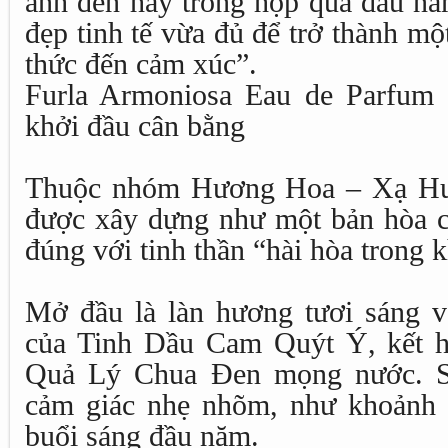
ánh đèn hay trong hộp quà đầu n
đẹp tinh tế vừa đủ để trở thành m
thức đến cảm xúc”.
Furla Armoniosa Eau de Parfum
khởi đầu cân bằng
Thuộc nhóm Hương Hoa – Xạ Hươ
được xây dựng như một bản hòa c
đúng với tinh thần “hài hòa trong k
Mở đầu là làn hương tươi sáng v
của Tinh Dầu Cam Quýt Ý, kết 
Quả Lý Chua Đen mọng nước. Sự
cảm giác nhẹ nhõm, như khoảnh k
buổi sáng đầu năm.