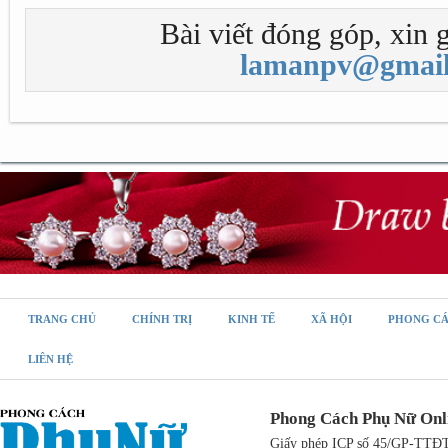
Bài viết đóng góp, xin g
lamanpv@gmail
TRANG CHỦ
CHÍNH TRỊ
KINH TẾ
XÃ HỘI
PHONG C
LIÊN HỆ
Phong Cách Phụ Nữ Onl
Giấy phép ICP số 45/GP-TTĐT,