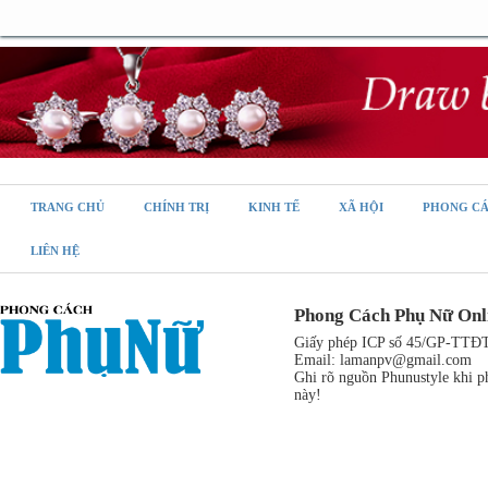
TRANG CHỦ
CHÍNH TRỊ
KINH TẾ
XÃ HỘI
PHONG C
LIÊN HỆ
Phong Cách Phụ Nữ Onl
Giấy phép ICP số 45/GP-TTĐT,
Email:
lamanpv@gmail.com
Ghi rõ nguồn Phunustyle khi ph
này!