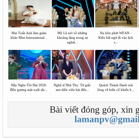
Mai Tuấn Anh làm giám
Mỹ Lệ nói về những
Nụ hôn phớt WEAN -
khảo Miss International...
khoảng lặng trong sự
Kiều bất ngờ đi vào lịch
nghiệ...
s...
Hãy Nghe Tôi Hát 2026:
Nghệ sĩ Nhã Thy: Từ giấc
Quách Thành Danh trải
Bốn gương mặt xuất sắc...
mơ diễn viên hài đến...
lòng về biến cố khiến b...
Bài viết đóng góp, xin g
lamanpv@gmail