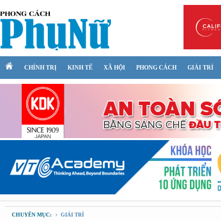
CHÍNH TRỊ
KINH TẾ
XÃ HỘI
PHONG CÁCH
GIẢI TRÍ
CHUYÊN MỤC:
GIẢI TRÍ