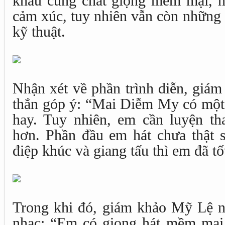
khấu cùng chất giọng mềm mại, nữ
cảm xúc, tuy nhiên vẫn còn những 
kỹ thuật.
Nhận xét về phần trình diễn, giá
thắn góp ý: “Mai Diễm My có một 
hay. Tuy nhiên, em cần luyện tha
hơn. Phần đầu em hát chưa thật 
điệp khúc và giang tấu thì em đã tốt
Trong khi đó, giám khảo Mỹ Lệ 
nhạc: “Em có giọng hát mềm mại