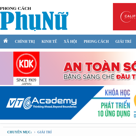
CHÍNH TRỊ
KINH TẾ
XÃ HỘI
PHONG CÁCH
GIẢI TRÍ
CHUYÊN MỤC:
GIẢI TRÍ