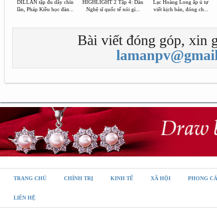
DILLAN tập đu dây chín
HIGHLIGHT 2 Tập 4: Dàn
Lạc Hoàng Long ấp ủ tự
lần, Pháp Kiều học đàn...
Nghệ sĩ quốc tế nói gì...
viết kịch bản, đóng ch...
Bài viết đóng góp, xin g
lamanpv@gmail
TRANG CHỦ
CHÍNH TRỊ
KINH TẾ
XÃ HỘI
PHONG C
LIÊN HỆ