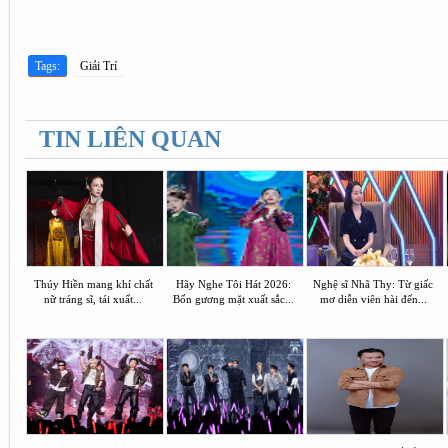
Tags:
Giải Trí
TIN LIÊN QUAN
Thúy Hiền mang khí chất
Hãy Nghe Tôi Hát 2026:
Nghệ sĩ Nhã Thy: Từ giấc
nữ tráng sĩ, tái xuất...
Bốn gương mặt xuất sắc...
mơ diễn viên hài đến...