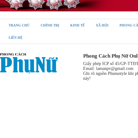
TRANG CHỦ
CHÍNH TRỊ
KINH TẾ
XÃ HỘI
PHONG C
LIÊN HỆ
Phong Cách Phụ Nữ Onl
Giấy phép ICP số 45/GP-TTĐT,
Email:
lamanpv@gmail.com
Ghi rõ nguồn Phunustyle khi ph
này!