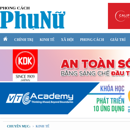
CHÍNH TRỊ
KINH TẾ
XÃ HỘI
PHONG CÁCH
GIẢI TRÍ
CHUYÊN MỤC:
KINH TẾ