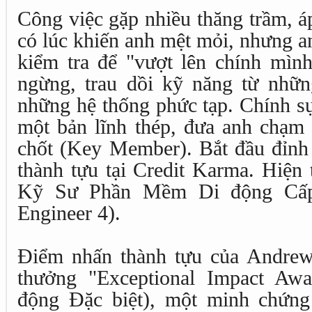
Công việc gặp nhiều thăng trầm, á
có lúc khiến anh mệt mỏi, nhưng a
kiểm tra để "vượt lên chính mìn
ngừng, trau dồi kỹ năng từ nhữ
những hệ thống phức tạp. Chính sự
một bản lĩnh thép, đưa anh chạm 
chốt (Key Member). Bắt đầu đỉnh 
thành tựu tại Credit Karma. Hiện t
Kỹ Sư Phần Mềm Di động Cấp 
Engineer 4).
Điểm nhấn thành tựu của Andrew
thưởng "Exceptional Impact Awa
động Đặc biệt), một minh chứn