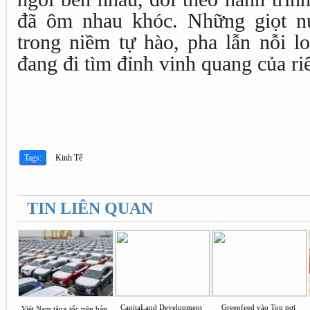
đã ôm nhau khóc. Những giọt n
trong niềm tự hào, pha lẫn nỗi l
đang đi tìm đỉnh vinh quang của ri
Tags:
Kinh Tế
TIN LIÊN QUAN
CapitaLand Development
Greenfeed vào Top nơi
Việt Nam tăng tốc trên bản