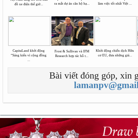
ra mắt dự án căn hộ hạ...
làm việc tốt nhất Việt ...
đồ xe điện thế giớ...
CapitaLand khởi động
Khởi động chiến dịch Hữu
Frost & Sullivan và IFM
“Sáng kiến vì cộng đồng
cơ EU, đưa những giá...
Research hợp tác hỗ t...
...
Bài viết đóng góp, xin g
lamanpv@gmail