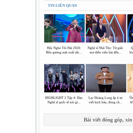
TIN LIÊN QUAN
Hãy Nghe Tôi Hát 2026:
Nghệ sĩ Nhã Thy: Từ giấc
Q
Bốn gương mặt xuất sắc...
mơ diễn viên hài đến...
lò
HIGHLIGHT 2 Tập 4: Dàn
Lạc Hoàng Long ấp ủ tự
'Ôn
Nghệ sĩ quốc tế nói gì...
viết kịch bản, đóng ch...
A
Bài viết đóng góp, xin