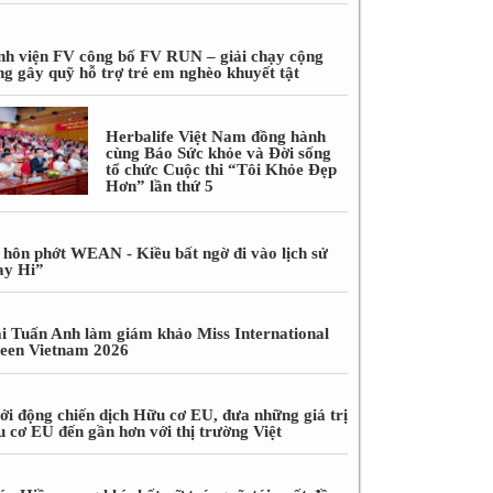
nh viện FV công bố FV RUN – giải chạy cộng
ng gây quỹ hỗ trợ trẻ em nghèo khuyết tật
Herbalife Việt Nam đồng hành
cùng Báo Sức khỏe và Đời sống
tổ chức Cuộc thi “Tôi Khỏe Đẹp
Hơn” lần thứ 5
 hôn phớt WEAN - Kiều bất ngờ đi vào lịch sử
ay Hi”
i Tuấn Anh làm giám khảo Miss International
een Vietnam 2026
ởi động chiến dịch Hữu cơ EU, đưa những giá trị
u cơ EU đến gần hơn với thị trường Việt