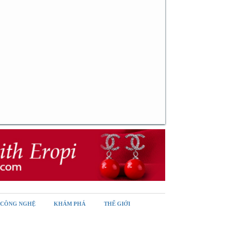
CÔNG NGHỆ
KHÁM PHÁ
THẾ GIỚI