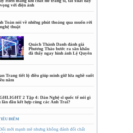
úy Hiền mang khí chất nữ tráng sĩ, tái xuất đầy
 vọng với điện ảnh
nh Toàn nói về những phút thoáng qua muốn rời
 nghệ thuật
Quách Thành Danh đánh giá
Phương Thảo bước ra sân khấu
đã thấy ngay hình ảnh Lệ Quyên
n Trang tiết lộ điều giúp mình giữ lửa nghề suốt
iều năm
GHLIGHT 2 Tập 4: Dàn Nghệ sĩ quốc tế nói gì
u lần đầu kết hợp cùng các Anh Trai?
TIÊU ĐIỂM