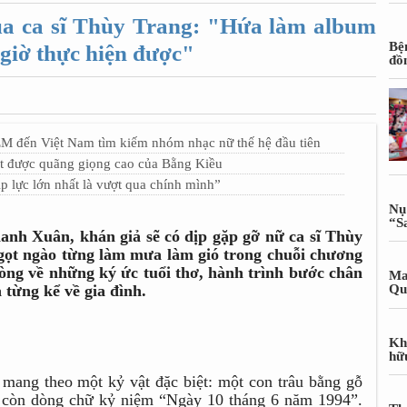
ủa ca sĩ Thùy Trang: "Hứa làm album
Bệ
giờ thực hiện được"
đồ
EM đến Việt Nam tìm kiếm nhóm nhạc nữ thế hệ đầu tiên
t được quãng giọng cao của Bằng Kiều
 lực lớn nhất là vượt qua chính mình”
Nụ
“S
nh Xuân, khán giả sẽ có dịp gặp gỡ nữ ca sĩ Thùy
gọt ngào từng làm mưa làm gió trong chuỗi chương
 lòng về những ký ức tuổi thơ, hành trình bước chân
Ma
 từng kể về gia đình.
Qu
Kh
hữ
 mang theo một kỷ vật đặc biệt: một con trâu bằng gỗ
n còn dòng chữ kỷ niệm “Ngày 10 tháng 6 năm 1994”.