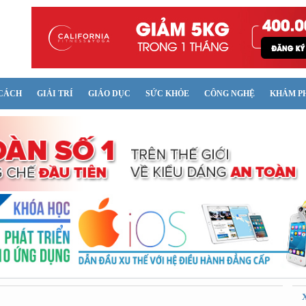
CÁCH
GIẢI TRÍ
GIÁO DỤC
SỨC KHỎE
CÔNG NGHỆ
KHÁM P