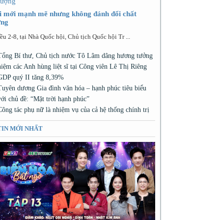
i mới mạnh mẽ nhưng không đánh đổi chất
ợng
ều 2-8, tại Nhà Quốc hội, Chủ tịch Quốc hội Tr ...
Tổng Bí thư, Chủ tịch nước Tô Lâm dâng hương tưởng
niệm các Anh hùng liệt sĩ tại Công viên Lê Thị Riêng
GDP quý II tăng 8,39%
Tuyên dương Gia đình văn hóa – hạnh phúc tiêu biểu
với chủ đề: “Mặt trời hạnh phúc”
Công tác phụ nữ là nhiệm vụ của cả hệ thống chính trị
TIN MỚI NHẤT