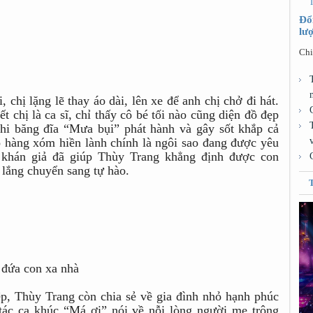
Đổ
lư
Chi
chị lặng lẽ thay áo dài, lên xe để anh chị chở đi hát.
 chị là ca sĩ, chỉ thấy cô bé tối nào cũng diện đồ đẹp
hi băng đĩa “Mưa bụi” phát hành và gây sốt khắp cả
 hàng xóm hiền lành chính là ngôi sao đang được yêu
 khán giả đã giúp Thùy Trang khẳng định được con
 lắng chuyển sang tự hào.
 đứa con xa nhà
p, Thùy Trang còn chia sẻ về gia đình nhỏ hạnh phúc
tác ca khúc “Má ơi” nói về nỗi lòng người mẹ trông