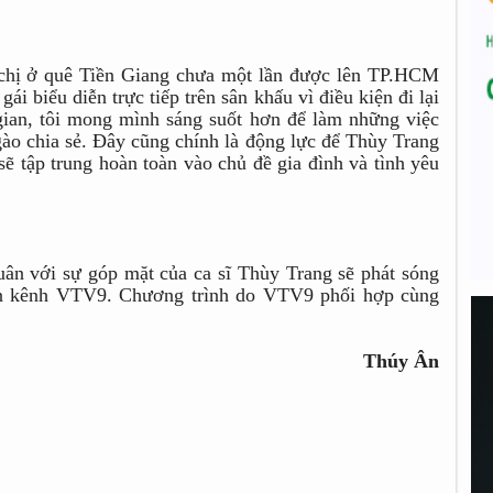
ẹ chị ở quê Tiền Giang chưa một lần được lên TP.HCM
i biểu diễn trực tiếp trên sân khấu vì điều kiện đi lại
ian, tôi mong mình sáng suốt hơn để làm những việc
gào chia sẻ. Đây cũng chính là động lực để Thùy Trang
ẽ tập trung hoàn toàn vào chủ đề gia đình và tình yêu
n với sự góp mặt của ca sĩ Thùy Trang sẽ phát sóng
rên kênh VTV9. Chương trình do VTV9 phối hợp cùng
Thúy Ân