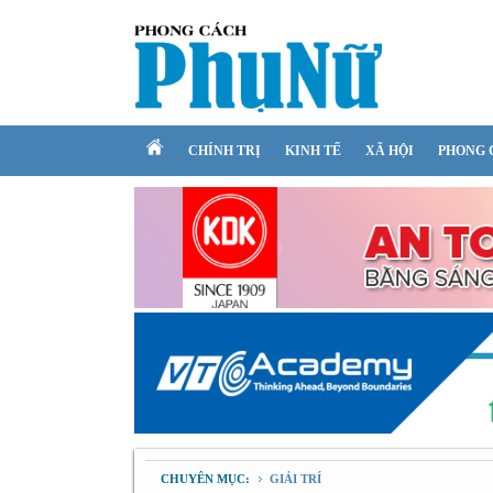
CHÍNH TRỊ
KINH TẾ
XÃ HỘI
PHONG 
CHUYÊN MỤC:
GIẢI TRÍ