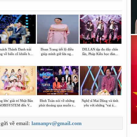
uách Thành Danh trải
Đoan Trang tiết lộ điều
DILLAN tập đu dây chín
ng về biến cố khiến b...
giúp mình giữ lửa ng...
lần, Pháp Kiều học đàn...
g lớn' giải trí Nhật Bản
Đình Toàn nói về những
Nghệ sĩ Mai Dũng và tình
SOBISYSTEM đến V...
phút thoáng qua muốn r...
yêu với những "vai á...
 gửi về email:
lamanpv@gmail.com