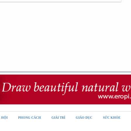
 HỘI
PHONG CÁCH
GIẢI TRÍ
GIÁO DỤC
SỨC KHỎE