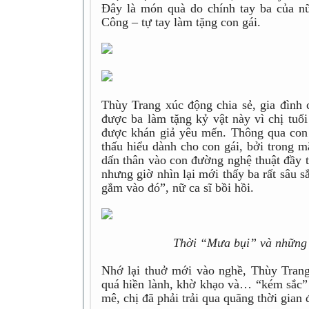
Đây là món quà do chính tay ba của n
Công – tự tay làm tặng con gái.
Thùy Trang xúc động chia sẻ, gia đình 
được ba làm tặng kỷ vật này vì chị tuổ
được khán giả yêu mến. Thông qua con
thấu hiểu dành cho con gái, bởi trong mắ
dấn thân vào con đường nghệ thuật đầy t
nhưng giờ nhìn lại mới thấy ba rất sâu 
gắm vào đó”, nữ ca sĩ bồi hồi.
Thời “Mưa bụi” và những đ
Nhớ lại thuở mới vào nghề, Thùy Trang c
quá hiền lành, khờ khạo và… “kém sắc” s
mê, chị đã phải trải qua quãng thời gian 