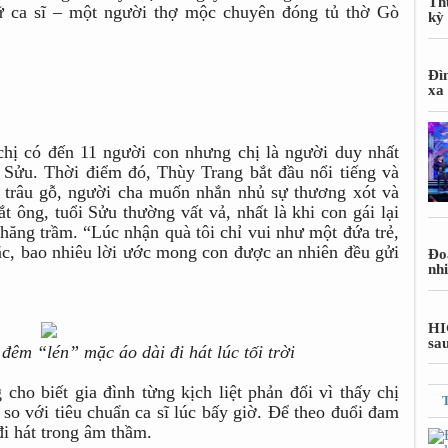
Th
ữ ca sĩ – một người thợ mộc chuyên đóng tủ thờ Gò
kỳ
Đì
xa
chị có đến 11 người con nhưng chị là người duy nhất
i Sửu. Thời điểm đó, Thùy Trang bắt đầu nổi tiếng và
 trâu gỗ, người cha muốn nhắn nhủ sự thương xót và
t ông, tuổi Sửu thường vất vả, nhất là khi con gái lại
hăng trầm. “Lúc nhận quà tôi chỉ vui như một đứa trẻ,
sắc, bao nhiêu lời ước mong con được an nhiên đều gửi
Đoa
nh
HI
sa
êm “lén” mặc áo dài đi hát lúc tối trời
ho biết gia đình từng kịch liệt phản đối vì thấy chị
o với tiêu chuẩn ca sĩ lúc bấy giờ. Để theo đuổi đam
đi hát trong âm thầm.