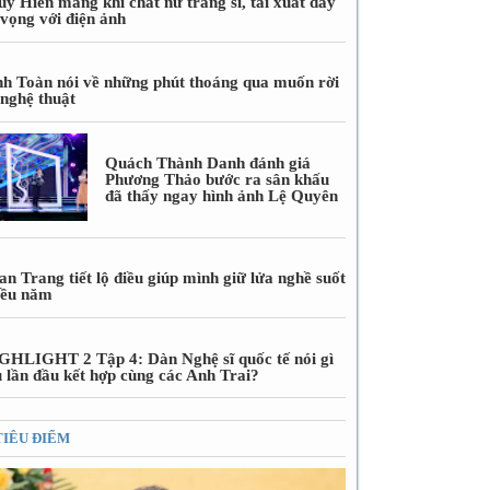
úy Hiền mang khí chất nữ tráng sĩ, tái xuất đầy
 vọng với điện ảnh
nh Toàn nói về những phút thoáng qua muốn rời
 nghệ thuật
Quách Thành Danh đánh giá
Phương Thảo bước ra sân khấu
đã thấy ngay hình ảnh Lệ Quyên
n Trang tiết lộ điều giúp mình giữ lửa nghề suốt
iều năm
GHLIGHT 2 Tập 4: Dàn Nghệ sĩ quốc tế nói gì
u lần đầu kết hợp cùng các Anh Trai?
TIÊU ĐIỂM