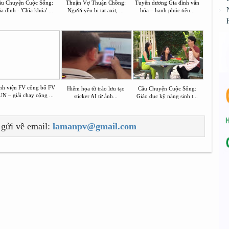
âu Chuyện Cuộc Sống:
Thuận Vợ Thuận Chồng:
Tuyên dương Gia đình văn
a đình - 'Chìa khóa' ...
Người yêu bị tạt axit, ...
hóa – hạnh phúc tiêu...
nh viện FV công bố FV
Hiểm họa từ trào lưu tạo
Câu Chuyện Cuộc Sống:
N – giải chạy cộng ...
sticker AI từ ảnh...
Giáo dục kỹ năng sinh t...
 gửi về email:
lamanpv@gmail.com