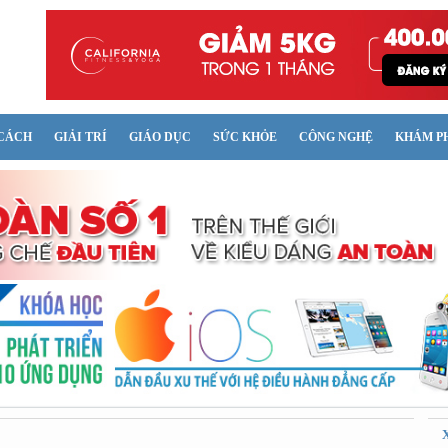
CÁCH
GIẢI TRÍ
GIÁO DỤC
SỨC KHỎE
CÔNG NGHỆ
KHÁM P