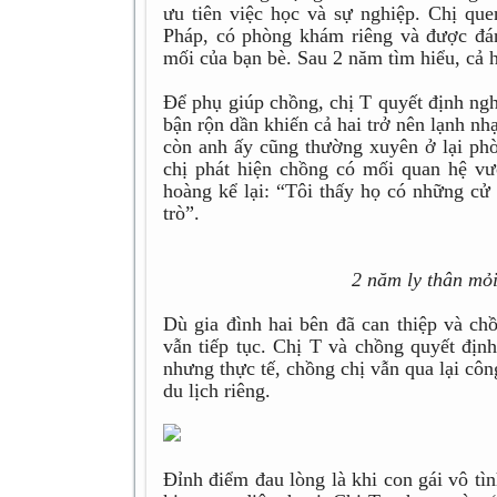
ưu tiên việc học và sự nghiệp. Chị que
Pháp, có phòng khám riêng và được đá
mối của bạn bè. Sau 2 năm tìm hiểu, cả h
Để phụ giúp chồng, chị T quyết định ng
bận rộn dần khiến cả hai trở nên lạnh nh
còn anh ấy cũng thường xuyên ở lại phò
chị phát hiện chồng có mối quan hệ vượ
hoàng kể lại: “Tôi thấy họ có những cử 
trò”.
2 năm ly thân mỏi
Dù gia đình hai bên đã can thiệp và ch
vẫn tiếp tục. Chị T và chồng quyết định
nhưng thực tế, chồng chị vẫn qua lại côn
du lịch riêng.
Đỉnh điểm đau lòng là khi con gái vô tì