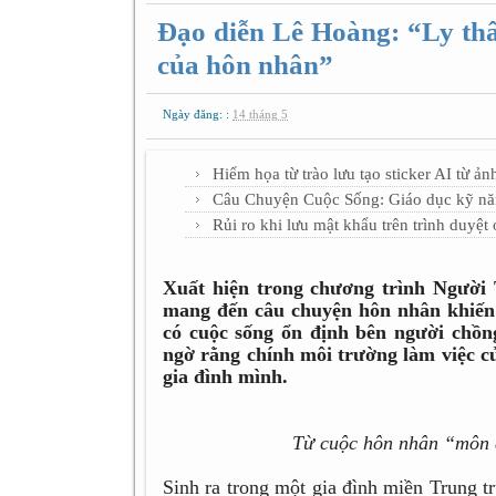
Đạo diễn Lê Hoàng: “Ly thâ
của hôn nhân”
Ngày đăng: :
14 tháng 5
Hiểm họa từ trào lưu tạo sticker AI từ ản
Câu Chuyện Cuộc Sống: Giáo dục kỹ năng
Rủi ro khi lưu mật khẩu trên trình duyệ
Xuất hiện trong chương trình Người 
mang đến câu chuyện hôn nhân khiến 
có cuộc sống ổn định bên người chồng
ngờ rằng chính môi trường làm việc củ
gia đình mình.
Từ cuộc hôn nhân “môn 
Sinh ra trong một gia đình miền Trung t