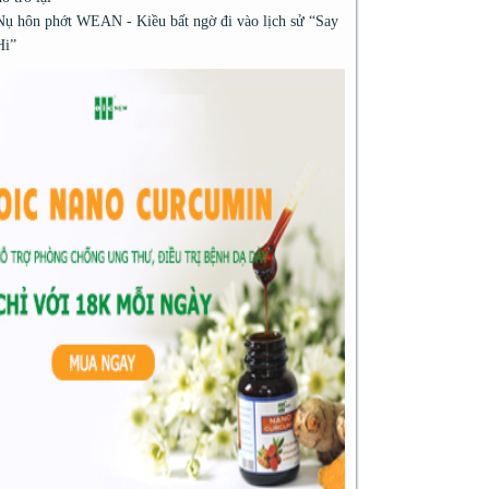
Nụ hôn phớt WEAN - Kiều bất ngờ đi vào lịch sử “Say
Hi”