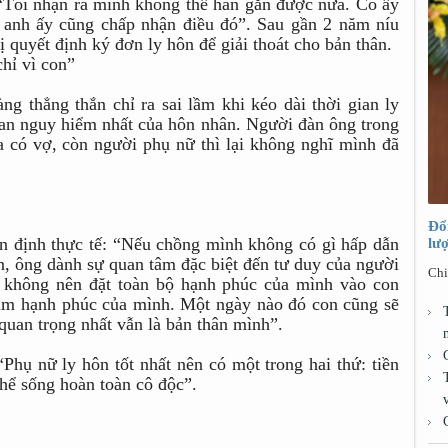
 “Tôi nhận ra mình không thể hàn gắn được nữa. Cô ấy
 anh ấy cũng chấp nhận điều đó”. Sau gần 2 năm níu
 quyết định ký đơn ly hôn để giải thoát cho bản thân.
hỉ vì con”
g thẳng thắn chỉ ra sai lầm khi kéo dài thời gian ly
ian nguy hiểm nhất của hôn nhân. Người đàn ông trong
 có vợ, còn người phụ nữ thì lại không nghĩ mình đã
Đổ
n định thực tế: “Nếu chồng mình không có gì hấp dẫn
lư
ên, ông dành sự quan tâm đặc biệt đến tư duy của người
Chi
không nên đặt toàn bộ hạnh phúc của mình vào con
àm hạnh phúc của mình. Một ngày nào đó con cũng sẽ
quan trọng nhất vẫn là bản thân mình”.
hụ nữ ly hôn tốt nhất nên có một trong hai thứ: tiền
thể sống hoàn toàn cô độc”.