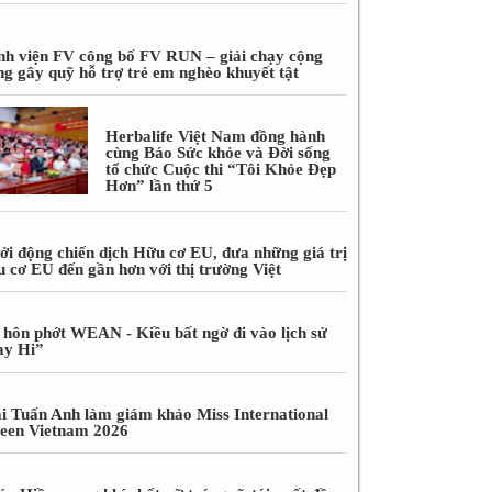
nh viện FV công bố FV RUN – giải chạy cộng
ng gây quỹ hỗ trợ trẻ em nghèo khuyết tật
Herbalife Việt Nam đồng hành
cùng Báo Sức khỏe và Đời sống
tổ chức Cuộc thi “Tôi Khỏe Đẹp
Hơn” lần thứ 5
ởi động chiến dịch Hữu cơ EU, đưa những giá trị
u cơ EU đến gần hơn với thị trường Việt
 hôn phớt WEAN - Kiều bất ngờ đi vào lịch sử
ay Hi”
i Tuấn Anh làm giám khảo Miss International
een Vietnam 2026