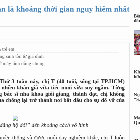
n là khoảng thời gian nguy hiểm nhất
Bệ
đồ
h trẻ em
 sinh tồn từ gia đình
t ở máy tính dùng chung
Kh
hữ
Thứ 3 tuần này, chị T (40 tuổi, sống tại TP.HCM)
nhiều khán giả vừa tiếc nuối vừa suy ngẫm. Từng
 bác sĩ nha khoa giỏi giang, thành đạt, chị không
Nụ
a chồng lại trở thành nơi bắt đầu cho sự đổ vỡ của
“S
Ma
Qu
đăng hộ đối” đến khoảng cách vô hình
ruyền thống và được nuôi dạy nghiêm khắc, chị T luôn