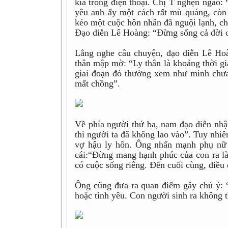
kia trong điện thoại. Chị T nghẹn ngào:
yêu anh ấy một cách rất mù quáng, còn
kéo một cuộc hôn nhân đã nguội lạnh, chị
Đạo diễn Lê Hoàng: “Đừng sống cả đời c
Lắng nghe câu chuyện, đạo diễn Lê Hoàn
thân mập mờ: “Ly thân là khoảng thời g
giai đoạn đó thường xem như mình chưa
mất chồng”.
Về phía người thứ ba, nam đạo diễn nhậ
thì người ta đã không lao vào”. Tuy nhi
vợ hậu ly hôn. Ông nhấn mạnh phụ nữ 
cái:“Đừng mang hạnh phúc của con ra l
có cuộc sống riêng. Đến cuối cùng, điều 
Ông cũng đưa ra quan điểm gây chú ý: “P
hoặc tình yêu. Con người sinh ra không 