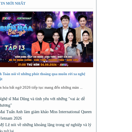
TIN MỚI NHẤT
h Toàn nói về những phút thoáng qua muốn rời xa nghệ
ật
n hóa bất ngờ 2026 tiếp tục mang đến những màn ...
Nghệ sĩ Mai Dũng và tình yêu với những "vai ác dễ
thương"
Mai Tuấn Anh làm giám khảo Miss International Queen
Vietnam 2026
Mỹ Lệ nói về những khoảng lặng trong sự nghiệp và lý
do trở lại