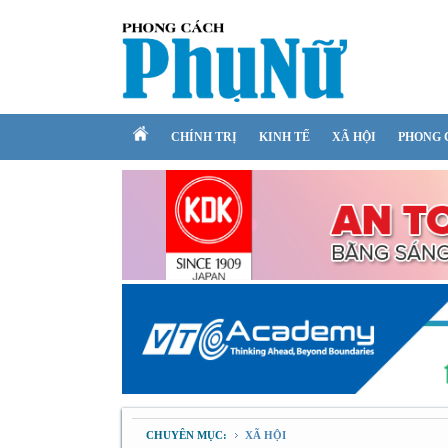
CHÍNH TRỊ
KINH TẾ
XÃ HỘI
PHONG 
CHUYÊN MỤC:
XÃ HỘI