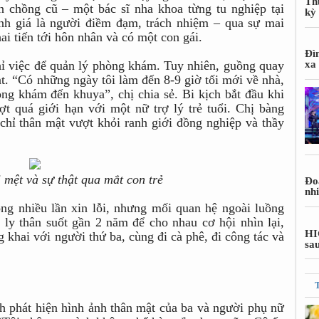
Th
n chồng cũ – một bác sĩ nha khoa từng tu nghiệp tại
kỳ
nh giá là người điềm đạm, trách nhiệm – qua sự mai
ai tiến tới hôn nhân và có một con gái.
Đì
hỉ việc để quản lý phòng khám. Tuy nhiên, guồng quay
xa
ạt. “Có những ngày tôi làm đến 8-9 giờ tối mới về nhà,
ng khám đến khuya”, chị chia sẻ. Bi kịch bắt đầu khi
t quá giới hạn với một nữ trợ lý trẻ tuổi. Chị bàng
chỉ thân mật vượt khỏi ranh giới đồng nghiệp và thầy
 mệt và sự thật qua mắt con trẻ
Đoa
nh
ồng nhiều lần xin lỗi, nhưng mối quan hệ ngoài luồng
 ly thân suốt gần 2 năm để cho nhau cơ hội nhìn lại,
HI
g khai với người thứ ba, cùng đi cà phê, đi công tác và
sa
nh phát hiện hình ảnh thân mật của ba và người phụ nữ