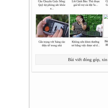
Câu Chuyện Cuộc Sống:
Lời Cảnh Báo: Thủ đoạn
C
Quỹ dự phòng sức khỏe
giả hỗ trợ cài đặt 'lo...
Gi
n...
Bệ
Cẩn trọng với 'hàng rào
Không nên khen thưởng
RU
điện tử' trong nhà
trẻ bằng việc được sử d...
Bài viết đóng góp, xin