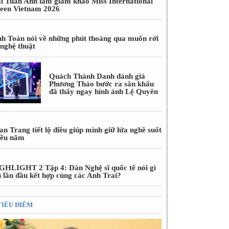
i Tuấn Anh làm giám khảo Miss International
een Vietnam 2026
nh Toàn nói về những phút thoáng qua muốn rời
 nghệ thuật
Quách Thành Danh đánh giá
Phương Thảo bước ra sân khấu
đã thấy ngay hình ảnh Lệ Quyên
n Trang tiết lộ điều giúp mình giữ lửa nghề suốt
iều năm
GHLIGHT 2 Tập 4: Dàn Nghệ sĩ quốc tế nói gì
u lần đầu kết hợp cùng các Anh Trai?
TIÊU ĐIỂM