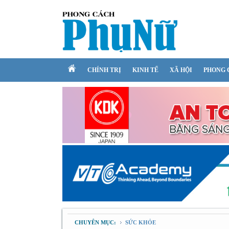
CHÍNH TRỊ
KINH TẾ
XÃ HỘI
PHONG 
CHUYÊN MỤC:
SỨC KHỎE