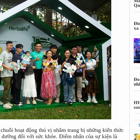
Ma
Qu
Đì
xa
Đoa
nh
HI
sa
 chuỗi hoạt động thú vị nhằm trang bị những kiến thức
h dưỡng đối với sức khỏe. Điểm nhấn của sự kiện là