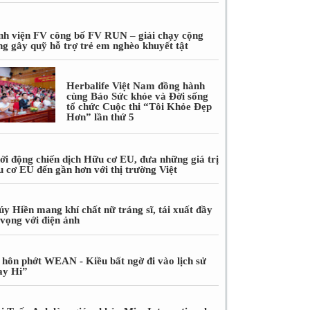
nh viện FV công bố FV RUN – giải chạy cộng
ng gây quỹ hỗ trợ trẻ em nghèo khuyết tật
Herbalife Việt Nam đồng hành
cùng Báo Sức khỏe và Đời sống
tổ chức Cuộc thi “Tôi Khỏe Đẹp
Hơn” lần thứ 5
ởi động chiến dịch Hữu cơ EU, đưa những giá trị
u cơ EU đến gần hơn với thị trường Việt
úy Hiền mang khí chất nữ tráng sĩ, tái xuất đầy
 vọng với điện ảnh
 hôn phớt WEAN - Kiều bất ngờ đi vào lịch sử
ay Hi”