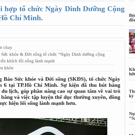
hối hợp tổ chức Ngày Dinh Dưỡng Cộng
Bệ
.Hồ Chí Minh.
đồ
n chay
o Sức khỏe & Đời sống tổ chức “Ngày Dinh dưỡng cộng
yến khích lối sống lành mạnh
im khỏe
Kh
hữ
ng Báo Sức khỏe và Đời sống (SKĐS), tổ chức Ngày
 6 tại TP.Hồ Chí Minh. Sự kiện đã thu hút hàng
du lịch, góp phần nâng cao sự quan tâm về vai trò
Th
kỳ
 bằng và việc tập luyện thể dục thường xuyên, đồng
hực hiện lối sống lành mạnh hơn.
Nụ
“S