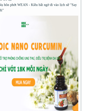
Nụ hôn phớt WEAN - Kiều bất ngờ đi vào lịch sử “Say
Hi”