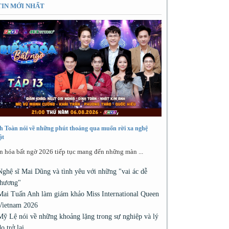
TIN MỚI NHẤT
h Toàn nói về những phút thoáng qua muốn rời xa nghệ
ật
n hóa bất ngờ 2026 tiếp tục mang đến những màn ...
Nghệ sĩ Mai Dũng và tình yêu với những "vai ác dễ
thương"
Mai Tuấn Anh làm giám khảo Miss International Queen
Vietnam 2026
Mỹ Lệ nói về những khoảng lặng trong sự nghiệp và lý
do trở lại