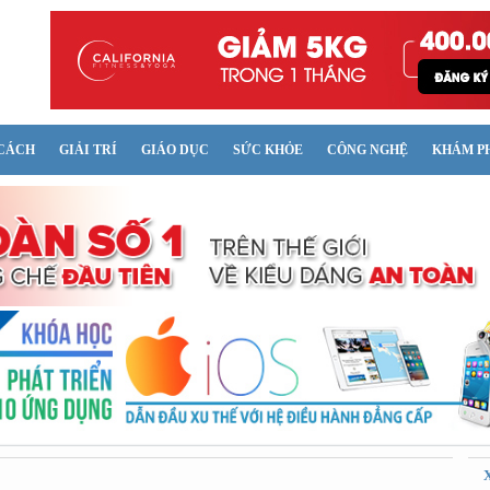
CÁCH
GIẢI TRÍ
GIÁO DỤC
SỨC KHỎE
CÔNG NGHỆ
KHÁM P