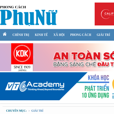
CHÍNH TRỊ
KINH TẾ
XÃ HỘI
PHONG CÁCH
GIẢI TRÍ
CHUYÊN MỤC:
GIẢI TRÍ