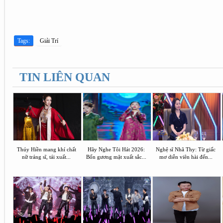
Tags:
Giải Trí
TIN LIÊN QUAN
Thúy Hiền mang khí chất
Hãy Nghe Tôi Hát 2026:
Nghệ sĩ Nhã Thy: Từ giấc
nữ tráng sĩ, tái xuất...
Bốn gương mặt xuất sắc...
mơ diễn viên hài đến...