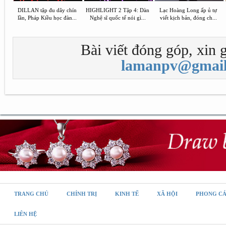
DILLAN tập đu dây chín
HIGHLIGHT 2 Tập 4: Dàn
Lạc Hoàng Long ấp ủ tự
lần, Pháp Kiều học đàn...
Nghệ sĩ quốc tế nói gì...
viết kịch bản, đóng ch...
Bài viết đóng góp, xin g
lamanpv@gmail
TRANG CHỦ
CHÍNH TRỊ
KINH TẾ
XÃ HỘI
PHONG C
LIÊN HỆ