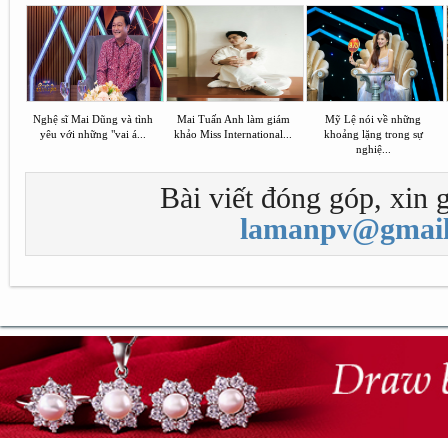
Nghệ sĩ Mai Dũng và tình
Mai Tuấn Anh làm giám
Mỹ Lệ nói về những
yêu với những "vai á...
khảo Miss International...
khoảng lặng trong sự
nghiệ...
Bài viết đóng góp, xin g
lamanpv@gmail