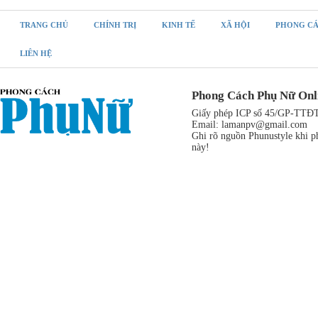
TRANG CHỦ
CHÍNH TRỊ
KINH TẾ
XÃ HỘI
PHONG C
LIÊN HỆ
Phong Cách Phụ Nữ Onl
Giấy phép ICP số 45/GP-TTĐT,
Email:
lamanpv@gmail.com
Ghi rõ nguồn Phunustyle khi ph
này!