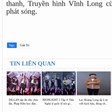
thanh, Truyền hình Vĩnh Long cù
phát sóng.
Tags:
Giải Trí
TIN LIÊN QUAN
DILLAN tập đu dây chín
HIGHLIGHT 2 Tập 4: Dàn
Lạc Hoàng Long ấp ủ tự
lần, Pháp Kiều học đàn...
Nghệ sĩ quốc tế nói gì...
viết kịch bản, đóng ch...