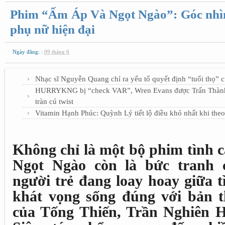
Phim “Ấm Áp Và Ngọt Ngào”: Góc nhìn 
phụ nữ hiện đại
Ngày đăng: :
09 tháng 6
Nhạc sĩ Nguyễn Quang chỉ ra yếu tố quyết định “tuổi thọ” 
HURRYKNG bị “check VAR”, Wren Evans được Trấn Thành b
tràn cú twist
Vitamin Hạnh Phúc: Quỳnh Lý tiết lộ điều khó nhất khi the
Không chỉ là một bộ phim tình 
Ngọt Ngào còn là bức tranh 
người trẻ đang loay hoay giữa 
khát vọng sống đúng với bản t
của Tống Thiến, Trần Nghiên H