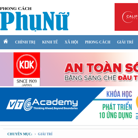
CHÍNH TRỊ
KINH TẾ
XÃ HỘI
PHONG CÁCH
GIẢI TRÍ
CHUYÊN MỤC:
GIẢI TRÍ