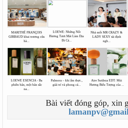
LOEWE: Những Nốt
MARITHÉ FRANÇOIS
Nhà mốt MR CRAZY &
Hương Tươi Mát Làm Dịu
GIRBAUD khai trương cửa
LADY SEXY tái định
Đi Cá...
hà...
ngh...
LOEWE ESENCIA - Ba
Palmora – khi ẩm thực.,
Aire Sutileza EDT: Mùi
phiên bản, một bản sắc
giải trí và phong cá...
Hương Biểu Tượng của ...
na...
Bài viết đóng góp, xin g
lamanpv@gmail