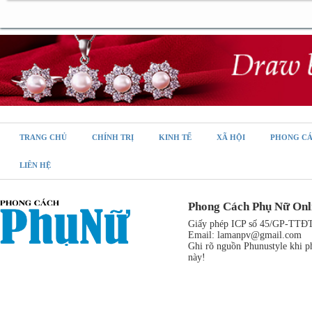
TRANG CHỦ
CHÍNH TRỊ
KINH TẾ
XÃ HỘI
PHONG C
LIÊN HỆ
Phong Cách Phụ Nữ Onl
Giấy phép ICP số 45/GP-TTĐT,
Email:
lamanpv@gmail.com
Ghi rõ nguồn Phunustyle khi ph
này!