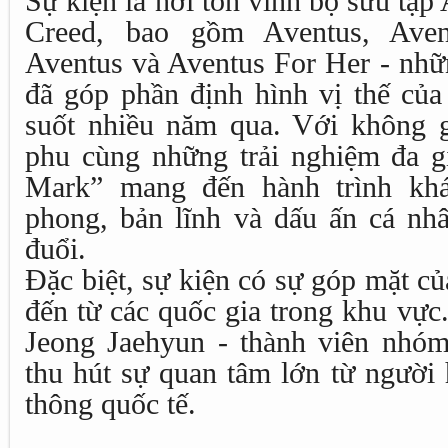
Sự kiện là nơi tôn vinh bộ sưu tập
Creed, bao gồm Aventus, Aven
Aventus và Aventus For Her - nhữ
đã góp phần định hình vị thế của
suốt nhiều năm qua. Với không 
phu cùng những trải nghiệm đa g
Mark” mang đến hành trình khá
phong, bản lĩnh và dấu ấn cá nh
đuổi.
Đặc biệt, sự kiện có sự góp mặt củ
đến từ các quốc gia trong khu vực.
Jeong Jaehyun - thành viên nhó
thu hút sự quan tâm lớn từ người
thông quốc tế.