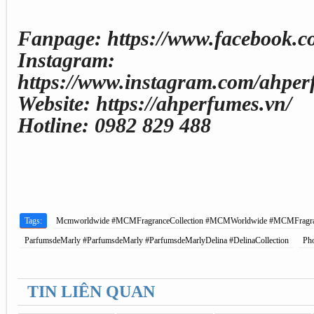
Fanpage: https://www.facebook.
Instagram:
https://www.instagram.com/ahperf
Website: https://ahperfumes.vn/
Hotline: 0982 829 488
Tags:
Mcmworldwide #MCMFragranceCollection #MCMWorldwide #MCMFragr
ParfumsdeMarly #ParfumsdeMarly #ParfumsdeMarlyDelina #DelinaCollection
Ph
TIN LIÊN QUAN