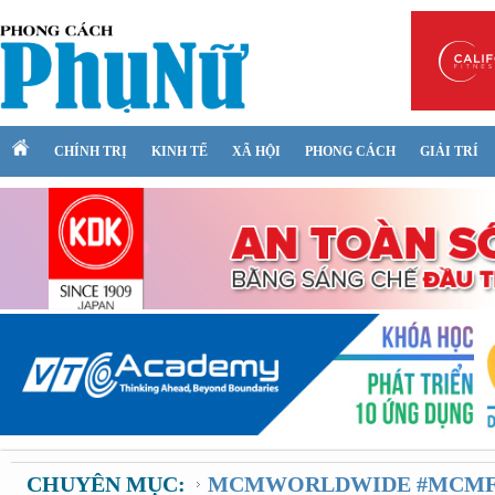
CHÍNH TRỊ
KINH TẾ
XÃ HỘI
PHONG CÁCH
GIẢI TRÍ
CHUYÊN MỤC:
MCMWORLDWIDE #MCMF