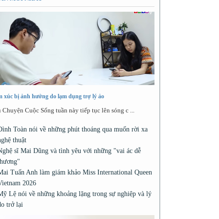
 xúc bị ảnh hưởng do lạm dụng trợ lý ảo
 Chuyện Cuộc Sống tuần này tiếp tục lên sóng c ...
Đình Toàn nói về những phút thoáng qua muốn rời xa
nghệ thuật
Nghệ sĩ Mai Dũng và tình yêu với những "vai ác dễ
thương"
Mai Tuấn Anh làm giám khảo Miss International Queen
Vietnam 2026
Mỹ Lệ nói về những khoảng lặng trong sự nghiệp và lý
do trở lại