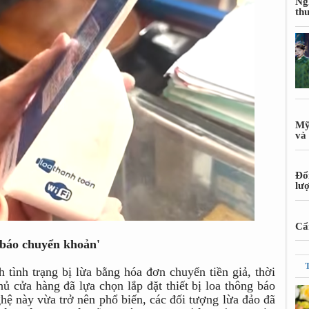
Ng
th
Mỹ
và 
Đổ
lư
Cẩn
g báo chuyển khoản'
h tình trạng bị lừa bằng hóa đơn chuyển tiền giả, thời
hủ cửa hàng đã lựa chọn lắp đặt thiết bị loa thông báo
ghệ này vừa trở nên phổ biến, các đối tượng lừa đảo đã