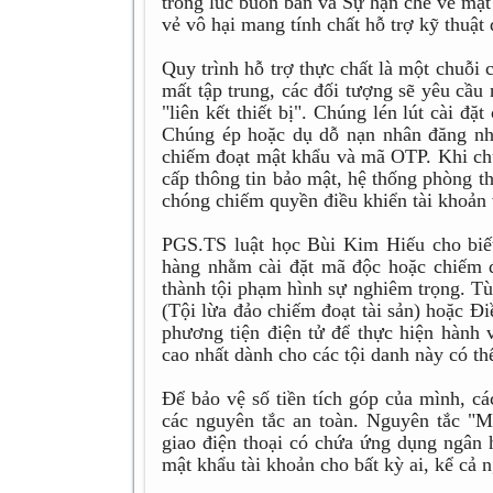
trong lúc buôn bán và Sự hạn chế về mặt
vẻ vô hại mang tính chất hỗ trợ kỹ thuật
Quy trình hỗ trợ thực chất là một chuỗi 
mất tập trung, các đối tượng sẽ yêu cầu
"liên kết thiết bị". Chúng lén lút cài 
Chúng ép hoặc dụ dỗ nạn nhân đăng nh
chiếm đoạt mật khẩu và mã OTP. Khi chủ 
cấp thông tin bảo mật, hệ thống phòng th
chóng chiếm quyền điều khiển tài khoản và
PGS.TS luật học Bùi Kim Hiếu cho biết
hàng nhằm cài đặt mã độc hoặc chiếm đo
thành tội phạm hình sự nghiêm trọng. Tùy
(Tội lừa đảo chiếm đoạt tài sản) hoặc Đ
phương tiện điện tử để thực hiện hành v
cao nhất dành cho các tội danh này có th
Để bảo vệ số tiền tích góp của mình, cá
các nguyên tắc an toàn. Nguyên tắc "Mắt
giao điện thoại có chứa ứng dụng ngân
mật khẩu tài khoản cho bất kỳ ai, kể cả 