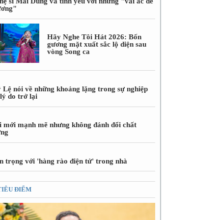
hệ sĩ Mai Dũng và tình yêu với những "vai ác dễ
ương"
Hãy Nghe Tôi Hát 2026: Bốn
gương mặt xuất sắc lộ diện sau
vòng Song ca
 Lệ nói về những khoảng lặng trong sự nghiệp
lý do trở lại
i mới mạnh mẽ nhưng không đánh đổi chất
ợng
 trọng với 'hàng rào điện tử' trong nhà
TIÊU ĐIỂM