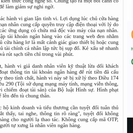
 kiến thức công nghệ số. Chúng tạo ra một bối cảnh có
 để làm giảm sự nghi ngờ.
các hành vi gian lận tinh vi. Lợi dụng lúc chủ cửa hàng
 nạn nhân cung cấp quyền truy cập điện thoại với lý do
đặt các ứng dụng có chứa mã độc vào máy của nạn nhân.
ập tài khoản ngân hàng vào các trang web đen nhằm
cửa hàng lơ là mất cảnh giác giao thiết bị hoặc cung
ủ tài chính cá nhân lập tức bị sụp đổ. Kẻ xấu sẽ nhanh
 rút sạch tiền chỉ trong vài phút.
, hành vi giả danh nhân viên kỹ thuật lừa dối khách
ạt thông tin tài khoản ngân hàng để rút tiền đã cấu
 theo tính chất, hành vi này sẽ bị xử lý theo Điều 174
iều 290 (Tội sử dụng mạng máy tính, mạng viễn thông,
i chiếm đoạt tài sản) của Bộ luật Hình sự. Hình phạt
ể lên đến tù chung thân.
c hộ kinh doanh và tiểu thương cần tuyệt đối tuân thủ
 thấy, tai nghe, thông tin rõ ràng", tuyệt đối không
 hàng cho người lạ thao tác. Không cung cấp mã OTP,
người tự xưng là nhân viên ngân hàng.