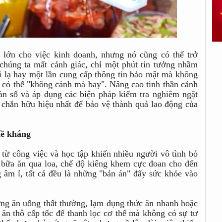
 lớn cho việc kinh doanh, nhưng nó cũng có thể trở
chúng ta mất cảnh giác, chỉ một phút tin tưởng nhầm
i lạ hay một lần cung cấp thông tin bảo mật mà không
u có thể "không cánh mà bay". Nâng cao tinh thần cảnh
oàn số và áp dụng các biện pháp kiểm tra nghiêm ngặt
á chắn hữu hiệu nhất để bảo vệ thành quả lao động của
đề kháng
 từ công việc và học tập khiến nhiều người vô tình bỏ
 bữa ăn qua loa, chế độ kiêng khem cực đoan cho đến
 âm ỉ, tất cả đều là những "bản án" đẩy sức khỏe vào
ớng ăn uống thất thường, lạm dụng thức ăn nhanh hoặc
, ăn thô cấp tốc để thanh lọc cơ thể mà không có sự tư