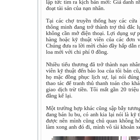
lập tức tìm ra kịch bản mới: Giả danh n
đoạt tài sản của nạn nhân.
Tại các chợ truyền thống hay các cửa
thông minh đang trở thành trợ thủ đắc 
không cần mở điện thoại. Lợi dụng sự p
hàng hoặc kỹ thuật viên của các đơn v
Chúng đưa ra lời mời chào đầy hấp dẫn n
loa mới với chi phí 0 đồng.
Nhiều tiểu thương đã trở thành nạn nhân
viên kỹ thuật đến bảo loa của tôi bản cũ
họ mặc đồng phục lịch sự, lại nói đúng 
thao tác để tranh thủ thanh toán cho khá
giao dịch trừ tiền. Tôi mất gần 20 triệ
đắng kể lại.
Một trường hợp khác cũng sập bẫy tương
đang bán lu bu, có anh kia lại nói là kỹ
được nên mình cũng chủ quan không hỏi
làm xong anh đó đi, mình vô tài khoản xe