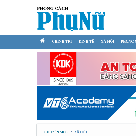
CHÍNH TRỊ
KINH TẾ
XÃ HỘI
PHONG 
CHUYÊN MỤC:
XÃ HỘI