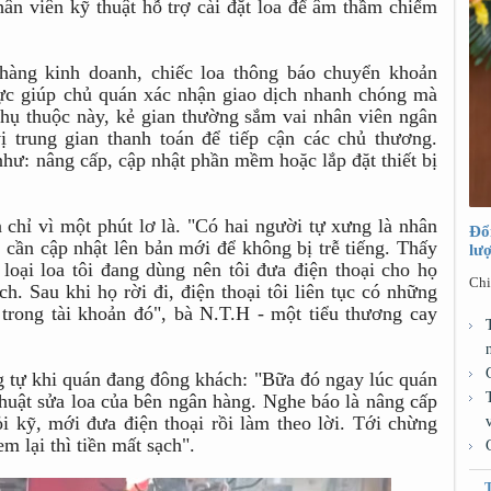
hân viên kỹ thuật hỗ trợ cài đặt loa để âm thầm chiếm
 hàng kinh doanh, chiếc loa thông báo chuyển khoản
lực giúp chủ quán xác nhận giao dịch nhanh chóng mà
hụ thuộc này, kẻ gian thường sắm vai nhân viên ngân
ị trung gian thanh toán để tiếp cận các chủ thương.
hư: nâng cấp, cập nhật phần mềm hoặc lắp đặt thiết bị
 chỉ vì một phút lơ là. "Có hai người tự xưng là nhân
Đổ
, cần cập nhật lên bản mới để không bị trễ tiếng. Thấy
lư
loại loa tôi đang dùng nên tôi đưa điện thoại cho họ
Chi
ch. Sau khi họ rời đi, điện thoại tôi liên tục có những
u trong tài khoản đó", bà N.T.H - một tiểu thương cay
 tự khi quán đang đông khách: "Bữa đó ngay lúc quán
 thuật sửa loa của bên ngân hàng. Nghe báo là nâng cấp
 kỹ, mới đưa điện thoại rồi làm theo lời. Tới chừng
m lại thì tiền mất sạch".