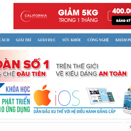
CÁCH
GIẢI TRÍ
GIÁO DỤC
SỨC KHỎE
CÔNG NGHỆ
KHÁM P