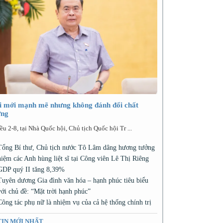
i mới mạnh mẽ nhưng không đánh đổi chất
ợng
ều 2-8, tại Nhà Quốc hội, Chủ tịch Quốc hội Tr ...
Tổng Bí thư, Chủ tịch nước Tô Lâm dâng hương tưởng
niệm các Anh hùng liệt sĩ tại Công viên Lê Thị Riêng
GDP quý II tăng 8,39%
Tuyên dương Gia đình văn hóa – hạnh phúc tiêu biểu
với chủ đề: “Mặt trời hạnh phúc”
Công tác phụ nữ là nhiệm vụ của cả hệ thống chính trị
TIN MỚI NHẤT