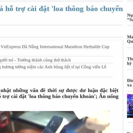
 hỗ trợ cài đặt 'loa thông báo chuyển
Nụ
“S
Ma
Qu
 VnExpress Đà Nẵng International Marathon Herbalife Cup
Th
ời trẻ - Trưởng thành cùng thử thách
kỳ
 hương tưởng niệm các Anh hùng liệt sĩ tại Công viên Lê
Đì
xa
 nhật những vấn đề thời sự được dư luận đặc biệt
 trợ cài đặt 'loa thông báo chuyển khoản'; Ăn uống