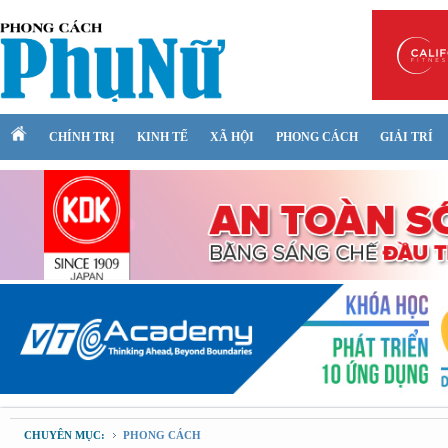
CHÍNH TRỊ
KINH TẾ
XÃ HỘI
PHONG CÁCH
GIẢI TRÍ
CHUYÊN MỤC:
PHONG CÁCH