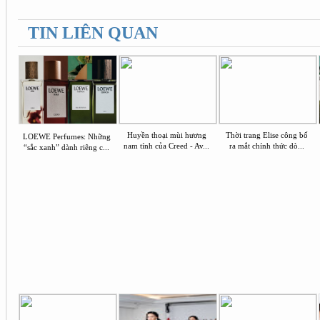
TIN LIÊN QUAN
Huyền thoại mùi hương
Thời trang Elise công bố
LOEWE Perfumes: Những
nam tính của Creed - Av...
ra mắt chính thức dò...
“sắc xanh” dành riêng c...