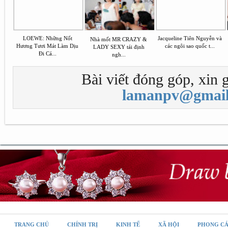
LOEWE: Những Nốt
Jacqueline Tiên Nguyễn và
Nhà mốt MR CRAZY &
Hương Tươi Mát Làm Dịu
các ngôi sao quốc t...
LADY SEXY tái định
Đi Cá...
ngh...
Bài viết đóng góp, xin g
lamanpv@gmail
TRANG CHỦ
CHÍNH TRỊ
KINH TẾ
XÃ HỘI
PHONG C