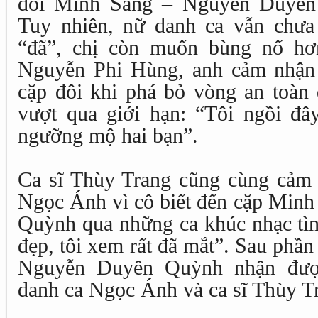
đôi Minh Sang – Nguyễn Duyên 
Tuy nhiên, nữ danh ca vẫn chưa
“đã”, chị còn muốn bùng nổ hơ
Nguyễn Phi Hùng, anh cảm nhận
cặp đôi khi phá bỏ vòng an toàn 
vượt qua giới hạn: “Tôi ngồi đ
ngưỡng mộ hai bạn”.
Ca sĩ Thùy Trang cũng cùng cảm 
Ngọc Ánh vì cô biết đến cặp Min
Quỳnh qua những ca khúc nhạc tình
đẹp, tôi xem rất đã mắt”. Sau phầ
Nguyễn Duyên Quỳnh nhận đượ
danh ca Ngọc Ánh và ca sĩ Thùy T