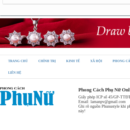
TRANG CHỦ
CHÍNH TRỊ
KINH TẾ
XÃ HỘI
PHONG C
LIÊN HỆ
Phong Cách Phụ Nữ Onl
Giấy phép ICP số 45/GP-TTĐT,
Email:
lamanpv@gmail.com
Ghi rõ nguồn Phunustyle khi ph
này!