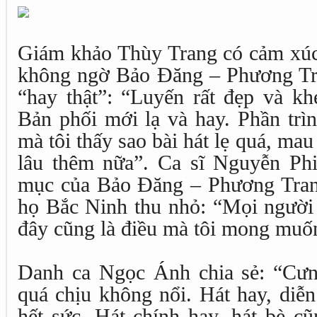
Giám khảo Thùy Trang có cảm xúc 
không ngờ Bảo Đăng – Phương Tra
“hay thật”: “Luyến rất đẹp và khé
Bản phối mới lạ và hay. Phần trìn
mà tôi thấy sao bài hát lẹ quá, ma
lâu thêm nữa”. Ca sĩ Nguyễn Phi 
mục của Bảo Đăng – Phương Tran
họ Bắc Ninh thu nhỏ: “Mọi người d
đây cũng là điều mà tôi mong muốn
Danh ca Ngọc Ánh chia sẻ: “Cưn
quá chịu không nổi. Hát hay, diễ
hết sức. Hát chính hay, hát bè cũ