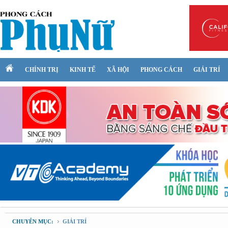
CHÍNH TRỊ
KINH TẾ
XÃ HỘI
PHONG CÁCH
GIẢI TRÍ
CHUYÊN MỤC:
GIẢI TRÍ