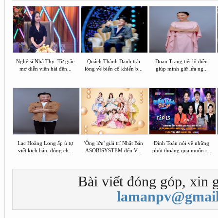
Nghệ sĩ Nhã Thy: Từ giấc
Quách Thành Danh trải
Đoan Trang tiết lộ điều
mơ diễn viên hài đến...
lòng về biến cố khiến b...
giúp mình giữ lửa ng...
Lạc Hoàng Long ấp ủ tự
'Ông lớn' giải trí Nhật Bản
Đình Toàn nói về những
viết kịch bản, đóng ch...
ASOBISYSTEM đến V...
phút thoáng qua muốn r...
Bài viết đóng góp, xin g
lamanpv@gmail