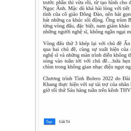
trước phần thi vừa rồi, từ tạo hình cho
Ngọc Ánh. Mặc dù khá hài lòng với tiết
tính của cô giáo Đông Đào, nên hát gọ
hát những ca khúc sôi động. Ông trùm B
từng vòng đấu, đặc biệt, nam giám khảo 
những người nghệ sĩ, không ngần ngại mà
Vòng đấu thứ 3 khép lại với chủ đề Ấn
qua hai chủ đề, cùng sự xuất hiện của
nghệ sĩ và những màn trình diễn không t
sóng vào tuần tới với chủ đề…hứa hẹn
chìm trong không gian nhạc điệu ngọt ng
Chương trình Tình Bolero 2022 do Đài
Khang thực hiện với sự tài trợ của nhã
giờ tối thứ Sáu hàng tuần trên kênh THV
Tags:
Giải Trí