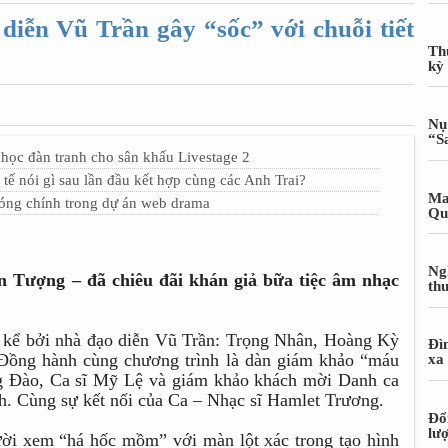
diễn Vũ Trần gây “sốc” với chuỗi tiết
Th
kỳ
Nụ
“S
học đàn tranh cho sân khấu Livestage 2
 nói gì sau lần đầu kết hợp cùng các Anh Trai?
Ma
đóng chính trong dự án web drama
Qu
Ng
n Tượng – đã chiêu đãi khán giả bữa tiệc âm nhạc
th
c kể bởi nhà đạo diễn Vũ Trần: Trọng Nhân, Hoàng Kỳ
Đì
ồng hành cùng chương trình là dàn giám khảo “máu
xa
 Đào, Ca sĩ Mỹ Lệ và giám khảo khách mời Danh ca
. Cùng sự kết nối của Ca – Nhạc sĩ Hamlet Trương.
Đổ
lư
ời xem “há hốc mồm” với màn lột xác trong tạo hình