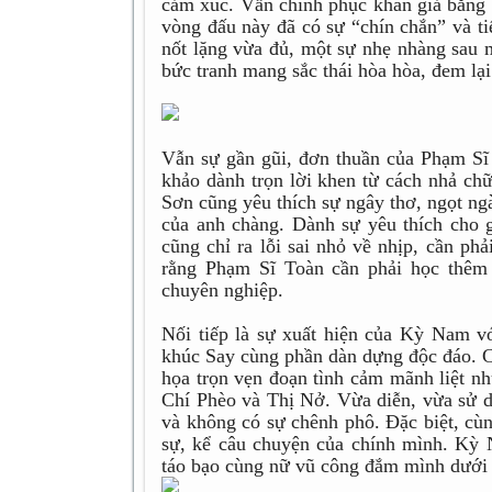
cảm xúc. Vẫn chinh phục khán giả bằng
vòng đấu này đã có sự “chín chắn” và ti
nốt lặng vừa đủ, một sự nhẹ nhàng sau 
bức tranh mang sắc thái hòa hòa, đem lạ
Vẫn sự gần gũi, đơn thuần của Phạm Sĩ
khảo dành trọn lời khen từ cách nhả ch
Sơn cũng yêu thích sự ngây thơ, ngọt ngà
của anh chàng. Dành sự yêu thích cho 
cũng chỉ ra lỗi sai nhỏ về nhịp, cần p
rằng Phạm Sĩ Toàn cần phải học thêm 
chuyên nghiệp.
Nối tiếp là sự xuất hiện của Kỳ Nam vớ
khúc Say cùng phần dàn dựng độc đáo. C
họa trọn vẹn đoạn tình cảm mãnh liệt nh
Chí Phèo và Thị Nở. Vừa diễn, vừa sử 
và không có sự chênh phô. Đặc biệt, cùn
sự, kể câu chuyện của chính mình. Kỳ
táo bạo cùng nữ vũ công đắm mình dưới