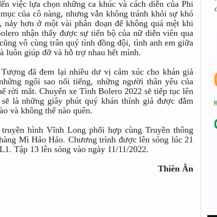
 đến việc lựa chọn những ca khúc và cách diễn của Phi
 mục của cô nàng, nhưng vẫn không tránh khỏi sự khó
n, nảy hơn ở một vài phân đoạn để không quá mệt khi
olero nhận thấy được sự tiến bộ của nữ diễn viên qua
cũng vô cùng trân quý tình đồng đội, tình anh em giữa
 luôn giúp đỡ và hỗ trợ nhau hết mình.
 Tượng đã đem lại nhiều dư vị cảm xúc cho khán giả
 những ngôi sao nổi tiếng, những người thân yêu của
hể rời mắt. Chuyến xe Tình Bolero 2022 sẽ tiếp tục lên
 sẽ là những giây phút quý khán thính giả được đắm
ào và không thể nào quên.
 truyền hình Vĩnh Long phối hợp cùng Truyền thông
n hàng Mì Hảo Hảo. Chương trình được lên sóng lúc 21
L1. Tập 13 lên sóng vào ngày 11/11/2022.
Thiên Ân