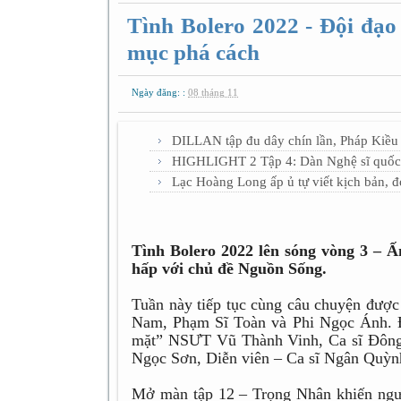
Tình Bolero 2022 - Đội đạo 
mục phá cách
Ngày đăng: :
08 tháng 11
DILLAN tập đu dây chín lần, Pháp Kiều 
HIGHLIGHT 2 Tập 4: Dàn Nghệ sĩ quốc tế
Lạc Hoàng Long ấp ủ tự viết kịch bản, 
Tình Bolero 2022 lên sóng vòng 3 – Ấ
hấp với chủ đề Nguồn Sống.
Tuần này tiếp tục cùng câu chuyện đượ
Nam, Phạm Sĩ Toàn và Phi Ngọc Ánh. Đ
mặt” NSƯT Vũ Thành Vinh, Ca sĩ Đông
Ngọc Sơn, Diễn viên – Ca sĩ Ngân Quỳnh
Mở màn tập 12 – Trọng Nhân khiến ngư