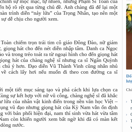
 chính sự mộc mạc, tự nhiên, nhưng Phạm Sĩ Toàn của
ến bộ rõ rệt qua từng chủ đề. Anh chàng đã để lại một
màn trình diễn “nảy lửa” của Trọng Nhân, tạo nên một
i sự dễ chịu cho người xem.
 Toàn chiếm trọn trái tim cô giáo Đông Đào, nữ giám
ữ, giọng hát cho đến nét diễn nhập tâm. Danh ca Ngọc
o và trong trẻo toát ra từ ngoại hình cho đến giọng hát
giọng hát của chàng nghệ sĩ nhưng ca sĩ Ngân Quỳnh
hải chú ý hơn. Đạo diễn Vũ Thành Vinh cũng nhắn nhủ
về cách lấy hơi nếu muốn đi theo con đường ca sĩ
Đổ
lư
i một tiết mục sáng tạo và phá cách khi lựa chọn ca
Chi
ùng sự kết hợp với nữ vũ công, chàng nghệ sĩ đã khắc
ư lửa của nhân vật kinh điển trong nền văn học Việt –
dụng vũ đạo nhưng giọng hát của Kỳ Nam vẫn ổn định
g với bản phối hiện đại, nam thí sinh vừa hát vừa tâm
 Nam còn khiến người xem bất ngờ khi đã có màn kết
 dòng nước.