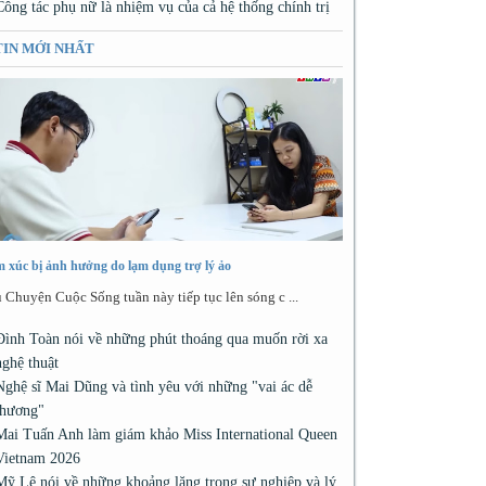
Công tác phụ nữ là nhiệm vụ của cả hệ thống chính trị
TIN MỚI NHẤT
 xúc bị ảnh hưởng do lạm dụng trợ lý ảo
 Chuyện Cuộc Sống tuần này tiếp tục lên sóng c ...
Đình Toàn nói về những phút thoáng qua muốn rời xa
nghệ thuật
Nghệ sĩ Mai Dũng và tình yêu với những "vai ác dễ
thương"
Mai Tuấn Anh làm giám khảo Miss International Queen
Vietnam 2026
Mỹ Lệ nói về những khoảng lặng trong sự nghiệp và lý