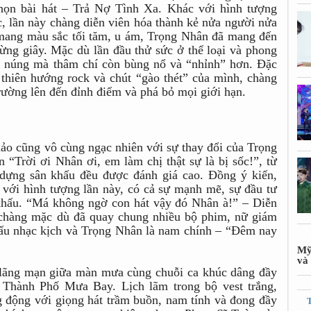
 chọn bài hát – Trả Nợ Tình Xa. Khác với hình tượng
, lần này chàng diễn viên hóa thành kẻ nửa người nửa
 mang màu sắc tối tăm, u ám, Trọng Nhân đã mang đến
ừng giây. Mặc dù lần đầu thử sức ở thể loại và phong
o núng mà thâm chí còn bùng nổ và “nhỉnh” hơn. Đặc
thiên hướng rock và chút “gào thét” của mình, chàng
rường lên đến đỉnh điểm và phá bỏ mọi giới hạn.
ảo cũng vô cùng ngạc nhiên với sự thay đổi của Trọng
 “Trời ơi Nhân ơi, em làm chị thật sự là bị sốc!”, từ
n dựng sân khấu đều được đánh giá cao. Đồng ý kiến,
với hình tượng lần này, có cả sự mạnh mẽ, sự đầu tư
 khấu. “Má không ngờ con hát vậy đó Nhân à!” – Diễn
chàng mặc dù đã quay chung nhiều bộ phim, nữ giám
hấu nhạc kịch và Trọng Nhân là nam chính – “Đêm nay
Mỹ
và 
lãng mạn giữa màn mưa cùng chuỗi ca khúc dâng đầy
Thành Phố Mưa Bay. Lịch lãm trong bộ vest trắng,
g động với giọng hát trầm buồn, nam tính và đong đầy