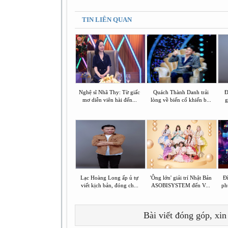
TIN LIÊN QUAN
Nghệ sĩ Nhã Thy: Từ giấc
Quách Thành Danh trải
Đ
mơ diễn viên hài đến...
lòng về biến cố khiến b...
g
Lạc Hoàng Long ấp ủ tự
'Ông lớn' giải trí Nhật Bản
Đ
viết kịch bản, đóng ch...
ASOBISYSTEM đến V...
ph
Bài viết đóng góp, xin