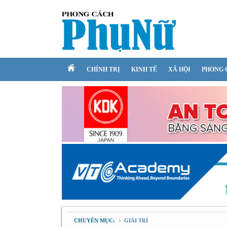
CHÍNH TRỊ
KINH TẾ
XÃ HỘI
PHONG 
CHUYÊN MỤC:
GIẢI TRÍ