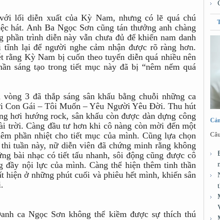
ới lối diễn xuất của Kỳ Nam, nhưng có lẽ quá chú
việc hát. Anh Ba Ngọc Sơn cũng tán thưởng anh chàng
ng phần trình diễn này vẫn chưa đủ để khiến nam danh
 tĩnh lại để người nghe cảm nhận được rõ ràng hơn.
t rằng Kỳ Nam bị cuốn theo tuyến diễn quá nhiều nên
hần sáng tạo trong tiết mục này đã bị “nêm nếm quá
a vòng 3 đã thắp sáng sân khấu bằng chuỗi những ca
i Con Gái – Tôi Muốn – Yêu Người Yêu Đời. Thu hút
ang hơi hướng rock, sân khấu còn được dàn dựng công
Cảm
ài trời. Càng đầu tư hơn khi cô nàng còn mời đến một
Câu
 thêm phần nhiệt cho tiết mục của mình. Cũng lựa chọn
 thi tuần này, nữ diễn viên đã chứng minh rằng không
ững bài nhạc có tiết tấu nhanh, sôi động cũng được cô
g đầy nội lực của mình. Càng thể hiện thêm tinh thần
ất hiện ở những phút cuối và phiêu hết mình, khiến sân
.
 Danh ca Ngọc Sơn không thể kiềm được sự thích thú