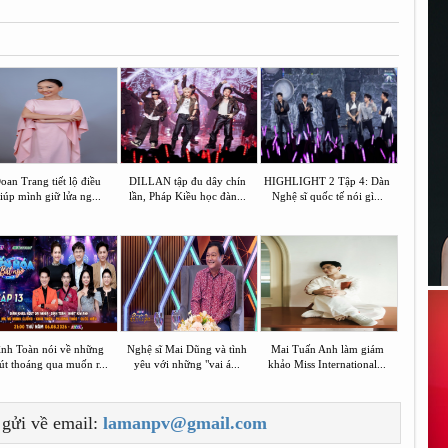
oan Trang tiết lộ điều
DILLAN tập đu dây chín
HIGHLIGHT 2 Tập 4: Dàn
iúp mình giữ lửa ng...
lần, Pháp Kiều học đàn...
Nghệ sĩ quốc tế nói gì...
ình Toàn nói về những
Nghệ sĩ Mai Dũng và tình
Mai Tuấn Anh làm giám
út thoáng qua muốn r...
yêu với những "vai á...
khảo Miss International...
 gửi về email:
lamanpv@gmail.com