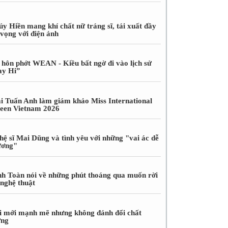
úy Hiền mang khí chất nữ tráng sĩ, tái xuất đầy
 vọng với điện ảnh
 hôn phớt WEAN - Kiều bất ngờ đi vào lịch sử
ay Hi”
i Tuấn Anh làm giám khảo Miss International
een Vietnam 2026
hệ sĩ Mai Dũng và tình yêu với những "vai ác dễ
ương"
nh Toàn nói về những phút thoáng qua muốn rời
 nghệ thuật
i mới mạnh mẽ nhưng không đánh đổi chất
ợng