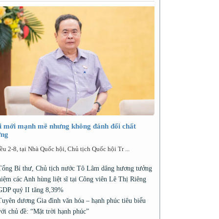
i mới mạnh mẽ nhưng không đánh đổi chất
ợng
ều 2-8, tại Nhà Quốc hội, Chủ tịch Quốc hội Tr ...
Tổng Bí thư, Chủ tịch nước Tô Lâm dâng hương tưởng
niệm các Anh hùng liệt sĩ tại Công viên Lê Thị Riêng
GDP quý II tăng 8,39%
Tuyên dương Gia đình văn hóa – hạnh phúc tiêu biểu
với chủ đề: “Mặt trời hạnh phúc”