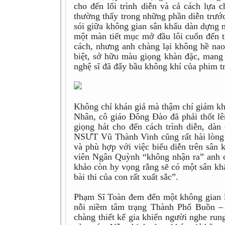
cho đến lối trình diễn và cả cách lựa
thường thấy trong những phần diễn trước
sói giữa không gian sân khấu dàn dựng
một màn tiết mục mở đầu lôi cuốn đến t
cách, nhưng anh chàng lại không hề na
biệt, sở hữu màu giọng khàn đặc, mang 
nghệ sĩ đã đẩy bầu không khí của phim t
Không chỉ khán giả mà thậm chí giám kh
Nhân, cô giáo Đông Đào đã phải thốt lên
giọng hát cho đến cách trình diễn, dà
NSƯT Vũ Thành Vinh cũng rất hài lòng 
và phù hợp với việc biểu diễn trên sân
viên Ngân Quỳnh “không nhận ra” anh 
khảo còn hy vọng rằng sẽ có một sân k
bài thi của con rất xuất sắc”.
Phạm Sĩ Toàn đem đến một không gian 
nỗi niềm tâm trạng Thành Phố Buồn – 
chàng thiết kế gia khiến người nghe run