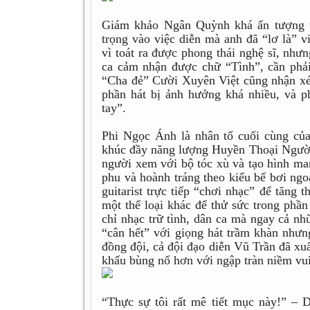
Giám khảo Ngân Quỳnh khá ấn tượng v
trọng vào việc diễn mà anh đã “lơ là” 
vì toát ra được phong thái nghệ sĩ, như
ca cảm nhận được chữ “Tình”, cần phải
“Cha đẻ” Cười Xuyên Việt cũng nhận xé
phần hát bị ảnh hưởng khá nhiều, và p
tay”.
Phi Ngọc Ánh là nhân tố cuối cùng củ
khúc đầy năng lượng Huyền Thoại Ngườ
người xem với bộ tóc xù và tạo hình m
phu và hoành tráng theo kiểu bể bơi ngo
guitarist trực tiếp “chơi nhạc” để tăng
một thể loại khác để thử sức trong phần
chỉ nhạc trữ tình, dân ca mà ngay cả nh
“cân hết” với giọng hát trầm khàn nhưn
đồng đội, cả đội đạo diễn Vũ Trần đã xu
khấu bùng nổ hơn với ngập tràn niềm vui
“Thực sự tôi rất mê tiết mục này!” –