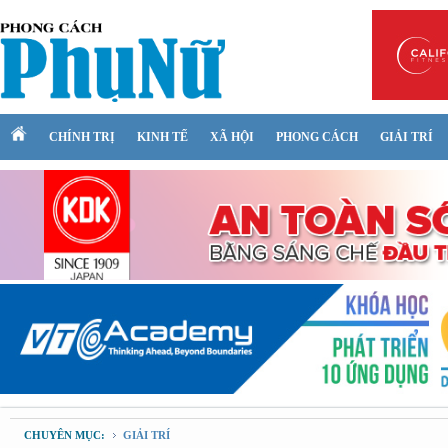
CHÍNH TRỊ
KINH TẾ
XÃ HỘI
PHONG CÁCH
GIẢI TRÍ
CHUYÊN MỤC:
GIẢI TRÍ