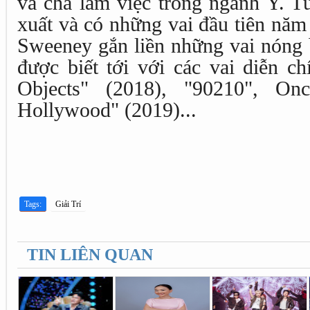
và cha làm việc trong ngành Y. T
xuất và có những vai đầu tiên năm
Sweeney gắn liền những vai nóng 
được biết tới với các vai diễn c
Objects" (2018), "90210", O
Hollywood" (2019)...
Tags:
Giải Trí
TIN LIÊN QUAN