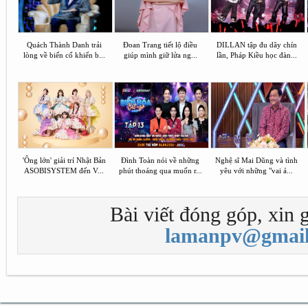
Quách Thành Danh trải
Đoan Trang tiết lộ điều
DILLAN tập đu dây chín
lòng về biến cố khiến b...
giúp mình giữ lửa ng...
lần, Pháp Kiều học đàn...
'Ông lớn' giải trí Nhật Bản
Đình Toàn nói về những
Nghệ sĩ Mai Dũng và tình
ASOBISYSTEM đến V...
phút thoáng qua muốn r...
yêu với những "vai á...
Bài viết đóng góp, xin g
lamanpv@gmail