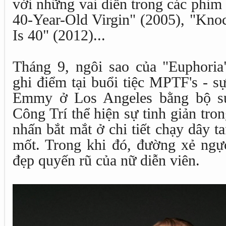
với những vai diễn trong các phim
40-Year-Old Virgin" (2005), "Kno
Is 40" (2012)...
Tháng 9, ngôi sao của "Euphori
ghi điểm tại buổi tiệc MPTF's - sự 
Emmy ở Los Angeles bằng bộ sui
Công Trí thể hiện sự tinh giản tr
nhấn bắt mắt ở chi tiết chạy dây ta
mốt. Trong khi đó, đường xẻ ngực
đẹp quyến rũ của nữ diễn viên.