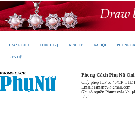
TRANG CHỦ
CHÍNH TRỊ
KINH TẾ
XÃ HỘI
PHONG C
LIÊN HỆ
Phong Cách Phụ Nữ Onl
Giấy phép ICP số 45/GP-TTĐT,
Email:
lamanpv@gmail.com
Ghi rõ nguồn Phunustyle khi ph
này!