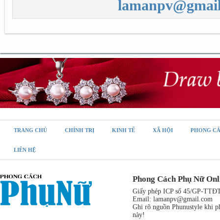
lamanpv@gmail
TRANG CHỦ
CHÍNH TRỊ
KINH TẾ
XÃ HỘI
PHONG C
LIÊN HỆ
Phong Cách Phụ Nữ Onl
Giấy phép ICP số 45/GP-TTĐT,
Email:
lamanpv@gmail.com
Ghi rõ nguồn Phunustyle khi ph
này!