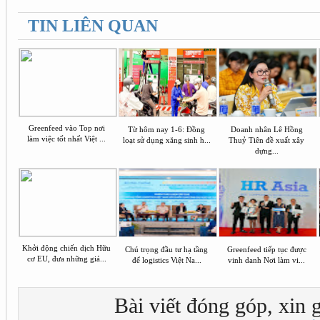
TIN LIÊN QUAN
Greenfeed vào Top nơi
Từ hôm nay 1-6: Đồng
Doanh nhân Lê Hồng
làm việc tốt nhất Việt ...
loạt sử dụng xăng sinh h...
Thuỷ Tiên đề xuất xây
dựng...
Khởi động chiến dịch Hữu
Chú trọng đầu tư hạ tầng
Greenfeed tiếp tục được
cơ EU, đưa những giá...
để logistics Việt Na...
vinh danh Nơi làm vi...
Bài viết đóng góp, xin g