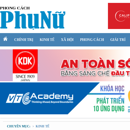
CHÍNH TRỊ
KINH TẾ
XÃ HỘI
PHONG CÁCH
GIẢI TRÍ
CHUYÊN MỤC:
KINH TẾ