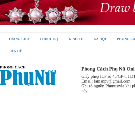
TRANG CHỦ
CHÍNH TRỊ
KINH TẾ
XÃ HỘI
PHONG C
LIÊN HỆ
Phong Cách Phụ Nữ Onl
Giấy phép ICP số 45/GP-TTĐT,
Email:
lamanpv@gmail.com
Ghi rõ nguồn Phunustyle khi ph
này!