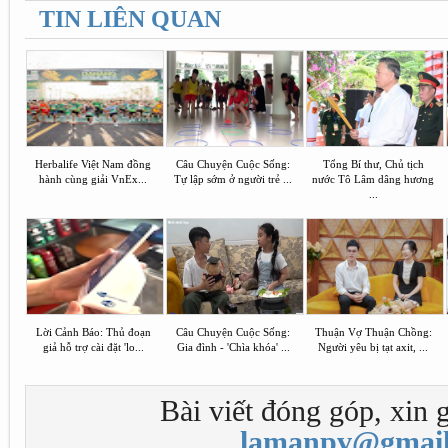
TIN LIÊN QUAN
Herbalife Việt Nam đồng
Câu Chuyện Cuộc Sống:
Tổng Bí thư, Chủ tịch
hành cùng giải VnEx...
Tự lập sớm ở người trẻ ...
nước Tô Lâm dâng hương
...
Lời Cảnh Báo: Thủ đoạn
Câu Chuyện Cuộc Sống:
Thuận Vợ Thuận Chồng:
giả hỗ trợ cài đặt 'lo...
Gia đình - 'Chìa khóa' ...
Người yêu bị tạt axit, ...
Bài viết đóng góp, xin g
lamanpv@gmail