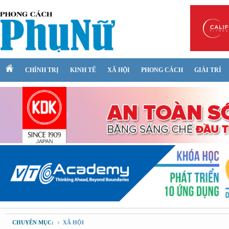
CHÍNH TRỊ
KINH TẾ
XÃ HỘI
PHONG CÁCH
GIẢI TRÍ
CHUYÊN MỤC:
XÃ HỘI