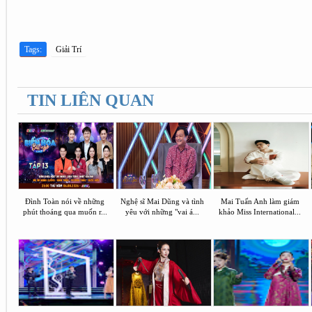
Tags:
Giải Trí
TIN LIÊN QUAN
Đình Toàn nói về những
Nghệ sĩ Mai Dũng và tình
Mai Tuấn Anh làm giám
phút thoáng qua muốn r...
yêu với những "vai á...
khảo Miss International...