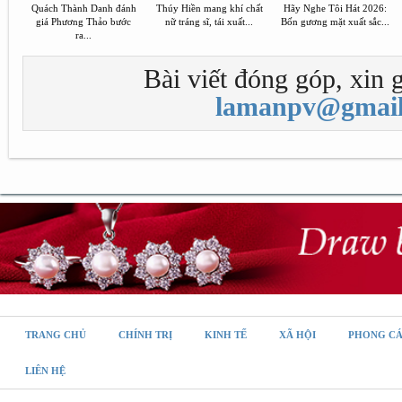
Quách Thành Danh đánh
Thúy Hiền mang khí chất
Hãy Nghe Tôi Hát 2026:
giá Phương Thảo bước
nữ tráng sĩ, tái xuất...
Bốn gương mặt xuất sắc...
ra...
Bài viết đóng góp, xin g
lamanpv@gmail
TRANG CHỦ
CHÍNH TRỊ
KINH TẾ
XÃ HỘI
PHONG C
LIÊN HỆ