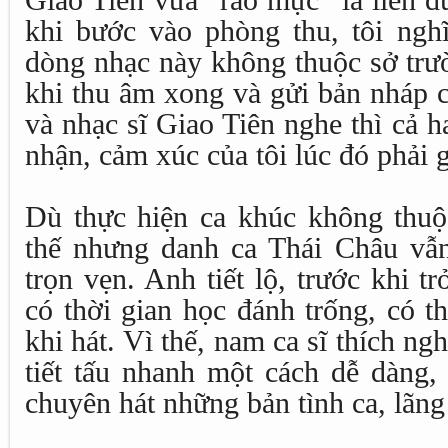
Giao Tiên vừa “ráo mực” là liền đ
khi bước vào phòng thu, tôi ngh
dòng nhạc này không thuộc sở trư
khi thu âm xong và gửi bản nháp 
và nhạc sĩ Giao Tiên nghe thì cả 
nhận, cảm xúc của tôi lúc đó phải g
Dù thực hiện ca khúc không thuộ
thế nhưng danh ca Thái Châu vẫ
trọn vẹn. Anh tiết lộ, trước khi tr
có thời gian học đánh trống, có t
khi hát. Vì thế, nam ca sĩ thích ng
tiết tấu nhanh một cách dễ dàng,
chuyên hát những bản tình ca, lãn