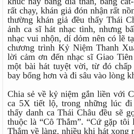
khúc này bằng đĩa than, băng cát
rất chạy, khán giả đón nhận rất nồn
thường khán giả đều thấy Thái Ch
ảnh ca sĩ hát nhạc tình, nhưng b
nhạc vui nhộn, dí dỏm nên có lẽ t
chương trình Kỷ Niệm Thanh Xuâ
lời cảm ơn đến nhạc sĩ Giao Tiên 
một bài hát tuyệt vời, từ đó chấp
bay bổng hơn và đi sâu vào lòng k
Chia sẻ về kỷ niệm gắn liền với 
ca 5X tiết lộ, trong những lúc đi
thấy danh ca Thái Châu đều sẽ gọ
thuộc là “Cô Thắm”. “Cứ gặp tôi l
Thắm về làng, nhiều khi hát xong r