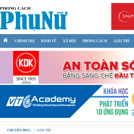
CHÍNH TRỊ
KINH TẾ
XÃ HỘI
PHONG CÁCH
GIẢI TRÍ
CHUYÊN MỤC:
GIẢI TRÍ