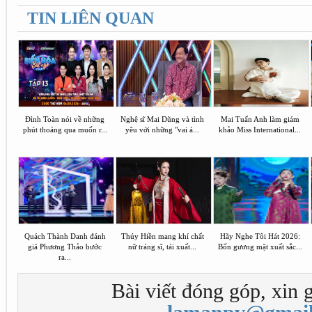
TIN LIÊN QUAN
Đình Toàn nói về những
Nghệ sĩ Mai Dũng và tình
Mai Tuấn Anh làm giám
phút thoáng qua muốn r...
yêu với những "vai á...
khảo Miss International...
Quách Thành Danh đánh
Thúy Hiền mang khí chất
Hãy Nghe Tôi Hát 2026:
giá Phương Thảo bước
nữ tráng sĩ, tái xuất...
Bốn gương mặt xuất sắc...
ra...
Bài viết đóng góp, xin g