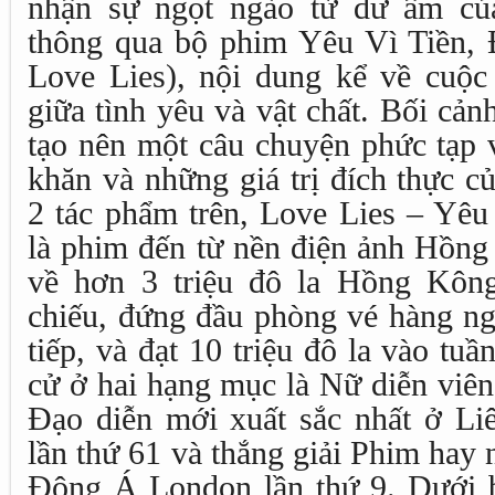
nhận sự ngọt ngào từ dư âm củ
thông qua bộ phim Yêu Vì Tiền, Đ
Love Lies), nội dung kể về cuộc 
giữa tình yêu và vật chất. Bối cả
tạo nên một câu chuyện phức tạp 
khăn và những giá trị đích thực c
2 tác phẩm trên, Love Lies – Yêu
là phim đến từ nền điện ảnh Hồng
về hơn 3 triệu đô la Hồng Kông
chiếu, đứng đầu phòng vé hàng ng
tiếp, và đạt 10 triệu đô la vào tu
cử ở hai hạng mục là Nữ diễn viên
Đạo diễn mới xuất sắc nhất ở L
lần thứ 61 và thắng giải Phim hay 
Đông Á London lần thứ 9. Dưới bà