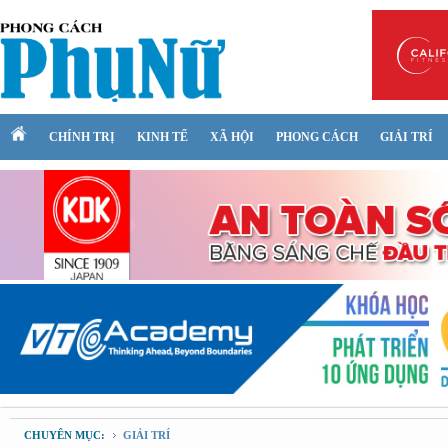
CHÍNH TRỊ
KINH TẾ
XÃ HỘI
PHONG CÁCH
GIẢI TRÍ
CHUYÊN MỤC:
GIẢI TRÍ