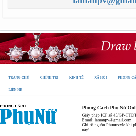
lamanpv@gmail
TRANG CHỦ
CHÍNH TRỊ
KINH TẾ
XÃ HỘI
PHONG C
LIÊN HỆ
Phong Cách Phụ Nữ Onl
Giấy phép ICP số 45/GP-TTĐT,
Email:
lamanpv@gmail.com
Ghi rõ nguồn Phunustyle khi ph
này!