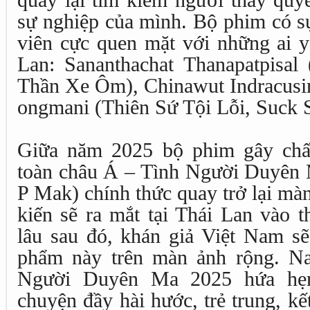
sự nghiệp của mình. Bộ phim có s
viên cực quen mặt với những ai y
Lan: Sananthachat Thanapatpisa
Thần Xe Ôm), Chinawut Indracusin
ongmani (Thiên Sứ Tội Lỗi, Suck
Giữa năm 2025 bộ phim gây chấ
toàn châu Á – Tình Người Duyên
P Mak) chính thức quay trở lại mà
kiến sẽ ra mắt tại Thái Lan vào 
lâu sau đó, khán giả Việt Nam sẽ
phẩm này trên màn ảnh rộng. N
Người Duyên Ma 2025 hứa hẹ
chuyện đầy hài hước, trẻ trung, k