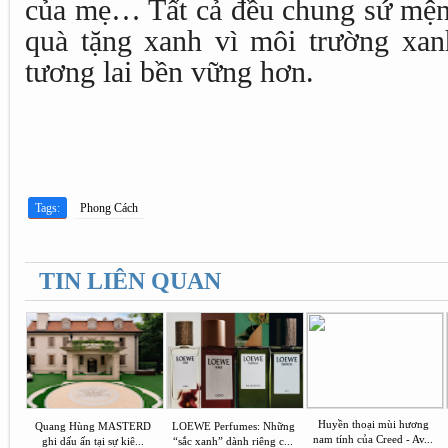
của mẹ… Tất cả đều chung sứ mệnh
quà tặng xanh vì môi trường xa
tương lai bền vững hơn.
Tags:
Phong Cách
TIN LIÊN QUAN
Huyền thoại mùi hương
Quang Hùng MASTERD
LOEWE Perfumes: Những
nam tính của Creed - Av...
ghi dấu ấn tại sự kiê...
“sắc xanh” dành riêng c...