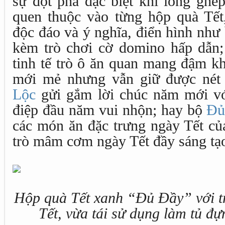
sự đột phá đặc biệt khi lồng ghép
quen thuộc vào từng hộp quà Tết,
độc đáo và ý nghĩa, điển hình như
kèm trò chơi cờ domino hấp dẫn
tinh tế trò ô ăn quan mang đậm kh
mới mẻ nhưng vẫn giữ được nét 
Lộc
gửi gắm lời chúc năm mới với
điệp đầu năm vui nhộn; hay bộ
Đủ
các món ăn đặc trưng ngày Tết củ
trò mâm cơm ngày Tết đầy sáng tạ
Hộp quà Tết xanh “Đủ Đầy” với 
Tết, vừa tái sử dụng làm tủ đ