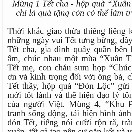
Mùng 1 Tết cha - hộp quà “Xuâ
chỉ là quà tặng còn có thể làm t
Thời khắc giao thừa thiêng liêng 
những ngày vui Tết tưng bừng, đầy
Tết cha, gia đình quây quần bên
ấm, chúc nhau một mùa “Xuân T
Tết mẹ, con cháu sum họp “Chúc T
ơn và kính trọng đối với ông bà, 
Tết thầy, hộp quà “Đón Lộc” gửi
mới tốt lành và thể hiện đạo lý t
của người Việt. Mùng 4, “Khu 
tranh sống động, tái hiện hình ản
đón Tết, tiếng nói cười rộn rã, t
xuân, tất cả tạo nên sự gắn kết và 