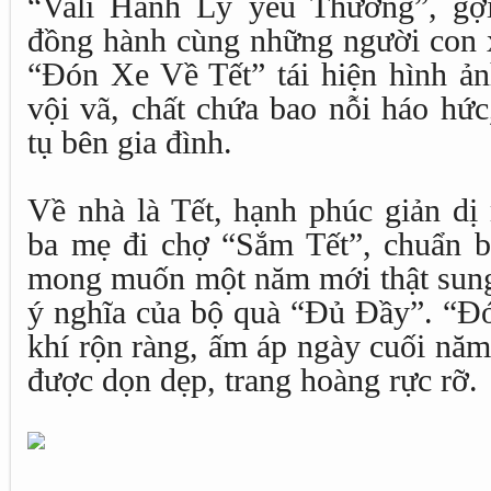
“Vali Hành Lý yêu Thương”, gợi
đồng hành cùng những người con x
“Đón Xe Về Tết” tái hiện hình ả
vội vã, chất chứa bao nỗi háo hứ
tụ bên gia đình.
Về nhà là Tết, hạnh phúc giản dị
ba mẹ đi chợ “Sắm Tết”, chuẩn bị
mong muốn một năm mới thật sung 
ý nghĩa của bộ quà “Đủ Đầy”. “Đ
khí rộn ràng, ấm áp ngày cuối năm
được dọn dẹp, trang hoàng rực rỡ.