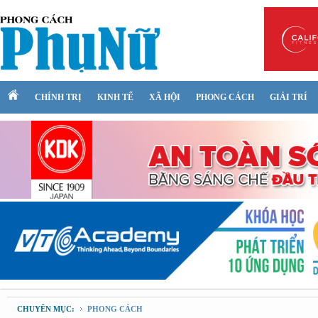
CHÍNH TRỊ
KINH TẾ
XÃ HỘI
PHONG CÁCH
GIẢI TRÍ
CHUYÊN MỤC:
PHONG CÁCH