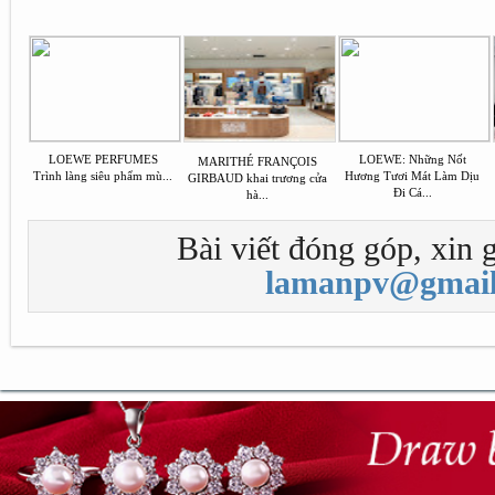
LOEWE PERFUMES
LOEWE: Những Nốt
MARITHÉ FRANÇOIS
Trình làng siêu phẩm mù...
Hương Tươi Mát Làm Dịu
GIRBAUD khai trương cửa
Đi Cá...
hà...
Bài viết đóng góp, xin g
lamanpv@gmail