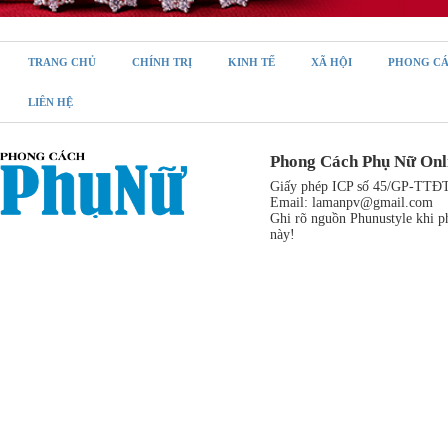
TRANG CHỦ
CHÍNH TRỊ
KINH TẾ
XÃ HỘI
PHONG C
LIÊN HỆ
Phong Cách Phụ Nữ Onl
Giấy phép ICP số 45/GP-TTĐT,
Email:
lamanpv@gmail.com
Ghi rõ nguồn Phunustyle khi ph
này!