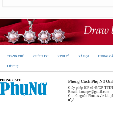
TRANG CHỦ
CHÍNH TRỊ
KINH TẾ
XÃ HỘI
PHONG C
LIÊN HỆ
Phong Cách Phụ Nữ Onl
Giấy phép ICP số 45/GP-TTĐT,
Email:
lamanpv@gmail.com
Ghi rõ nguồn Phunustyle khi ph
này!