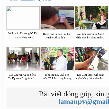
Bệnh viện FV công bố FV
Hiểm họa từ trào lưu tạo
Câu Chuyện Cuộc Sống:
RUN – giải chạy cộng ...
sticker AI từ ảnh...
Giáo dục kỹ năng sinh t...
Câu Chuyện Cuộc Sống:
Tổng Bí thư, Chủ tịch
Lời Cảnh Báo: Giả danh
Tự lập sớm ở người trẻ ...
nước Tô Lâm dâng hương
ngân hàng đổi điểm thư...
...
Bài viết đóng góp, xin g
lamanpv@gmail