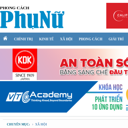
CHÍNH TRỊ
KINH TẾ
XÃ HỘI
PHONG CÁCH
GIẢI TRÍ
CHUYÊN MỤC:
XÃ HỘI