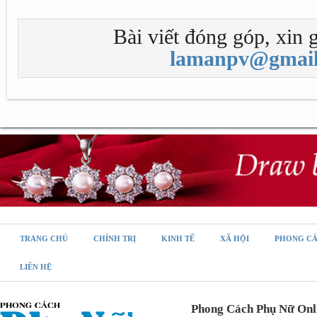
Bài viết đóng góp, xin g
lamanpv@gmail
TRANG CHỦ
CHÍNH TRỊ
KINH TẾ
XÃ HỘI
PHONG C
LIÊN HỆ
Phong Cách Phụ Nữ Onl