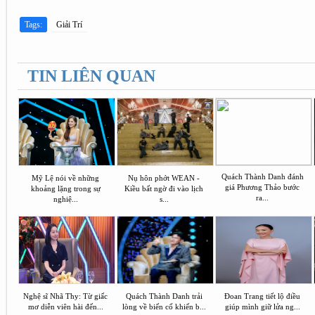
Tags:
Giải Trí
TIN LIÊN QUAN
Quách Thành Danh đánh
Mỹ Lệ nói về những
Nụ hôn phớt WEAN -
giá Phương Thảo bước
khoảng lặng trong sự
Kiều bất ngờ đi vào lịch
ra...
nghiệ...
s...
Nghệ sĩ Nhã Thy: Từ giấc
Quách Thành Danh trải
Đoan Trang tiết lộ điều
mơ diễn viên hài đến...
lòng về biến cố khiến b...
giúp mình giữ lửa ng...