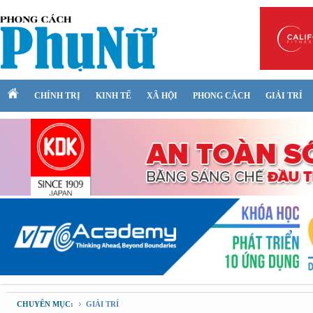
CHÍNH TRỊ
KINH TẾ
XÃ HỘI
PHONG CÁCH
GIẢI TRÍ
CHUYÊN MỤC:
GIẢI TRÍ