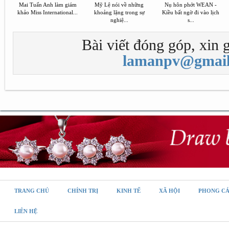
Mai Tuấn Anh làm giám
Mỹ Lệ nói về những
Nụ hôn phớt WEAN -
khảo Miss International...
khoảng lặng trong sự
Kiều bất ngờ đi vào lịch
nghiệ...
s...
Bài viết đóng góp, xin g
lamanpv@gmail
TRANG CHỦ
CHÍNH TRỊ
KINH TẾ
XÃ HỘI
PHONG C
LIÊN HỆ