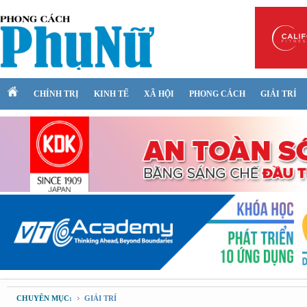
CHÍNH TRỊ
KINH TẾ
XÃ HỘI
PHONG CÁCH
GIẢI TRÍ
CHUYÊN MỤC:
GIẢI TRÍ