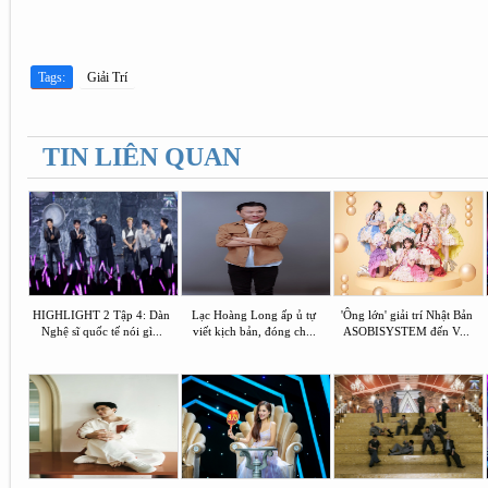
Tags:
Giải Trí
TIN LIÊN QUAN
HIGHLIGHT 2 Tập 4: Dàn
Lạc Hoàng Long ấp ủ tự
'Ông lớn' giải trí Nhật Bản
Nghệ sĩ quốc tế nói gì...
viết kịch bản, đóng ch...
ASOBISYSTEM đến V...