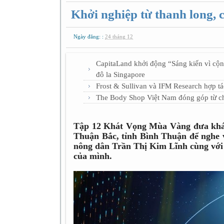
Khởi nghiệp từ thanh long, 
Ngày đăng: :
24 tháng 12
CapitaLand khởi động “Sáng kiến vì cộn
đô la Singapore
Frost & Sullivan và IFM Research hợp tác
The Body Shop Việt Nam đóng góp từ ch
Tập 12 Khát Vọng Mùa Vàng đưa khán
Thuận Bắc, tỉnh Bình Thuận để nghe v
nông dân Trần Thị Kim Lĩnh cùng với 
của mình.