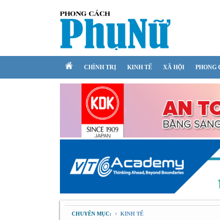
CHÍNH TRỊ
KINH TẾ
XÃ HỘI
PHONG 
CHUYÊN MỤC:
KINH TẾ