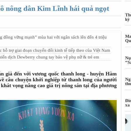
cô nông dân Kim Lĩnh hái quả ngọt
Th
kỳ
Ma
g đồng vững mạnh” mùa hai với ngân sách lên đến 4 triệu
Qu
 hỗ trợ giai đoạn chuyển đổi kinh tế tiếp theo của Việt Nam
iến dịch Dewberry chung tay bảo vệ phụ nữ & trẻ em
Nụ
“S
 giả đến với vương quốc thanh long - huyện Hàm
ề câu chuyện khởi nghiệp từ thanh long của người
Ng
th
khát vọng nâng cao giá trị nông sản tại địa phương
Đì
xa