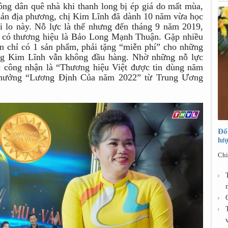
ng dân quê nhà khi thanh long bị ép giá do mất mùa,
ản địa phương, chị Kim Lĩnh đã dành 10 năm vừa học
i lo này. Nỗ lực là thế nhưng đến tháng 9 năm 2019,
c có thương hiệu là Bảo Long Mạnh Thuận. Gặp nhiều
ến chỉ có 1 sản phẩm, phải tặng “miễn phí” cho những
ng Kim Lĩnh vẫn không đầu hàng. Nhờ những nỗ lực
c công nhận là “Thương hiệu Việt được tin dùng năm
 thưởng “Lương Định Của năm 2022” từ Trung Ương
Đổ
lư
Chi