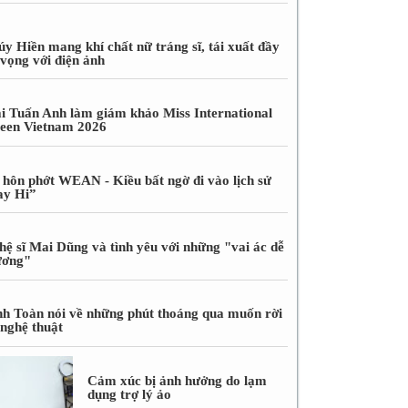
úy Hiền mang khí chất nữ tráng sĩ, tái xuất đầy
 vọng với điện ảnh
i Tuấn Anh làm giám khảo Miss International
een Vietnam 2026
 hôn phớt WEAN - Kiều bất ngờ đi vào lịch sử
ay Hi”
hệ sĩ Mai Dũng và tình yêu với những "vai ác dễ
ương"
nh Toàn nói về những phút thoáng qua muốn rời
 nghệ thuật
Cảm xúc bị ảnh hưởng do lạm
dụng trợ lý ảo