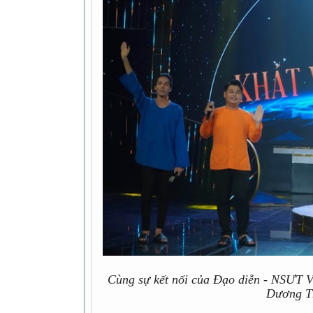
Cùng sự kết nối của Đạo diễn - NSƯT V
Dương T