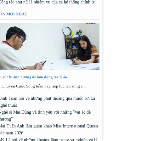
Công tác phụ nữ là nhiệm vụ của cả hệ thống chính trị
TIN MỚI NHẤT
 xúc bị ảnh hưởng do lạm dụng trợ lý ảo
 Chuyện Cuộc Sống tuần này tiếp tục lên sóng c ...
Đình Toàn nói về những phút thoáng qua muốn rời xa
nghệ thuật
Nghệ sĩ Mai Dũng và tình yêu với những "vai ác dễ
thương"
Mai Tuấn Anh làm giám khảo Miss International Queen
Vietnam 2026
Mỹ Lệ nói về những khoảng lặng trong sự nghiệp và lý