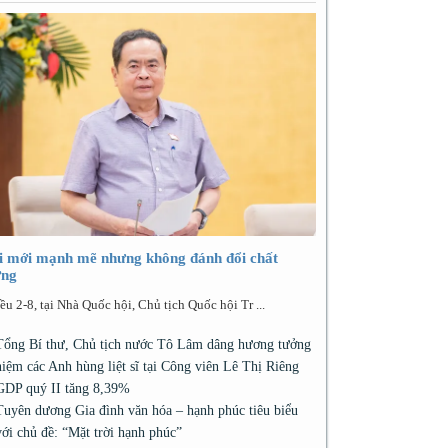
i mới mạnh mẽ nhưng không đánh đổi chất
ợng
ều 2-8, tại Nhà Quốc hội, Chủ tịch Quốc hội Tr ...
Tổng Bí thư, Chủ tịch nước Tô Lâm dâng hương tưởng
niệm các Anh hùng liệt sĩ tại Công viên Lê Thị Riêng
GDP quý II tăng 8,39%
Tuyên dương Gia đình văn hóa – hạnh phúc tiêu biểu
với chủ đề: “Mặt trời hạnh phúc”