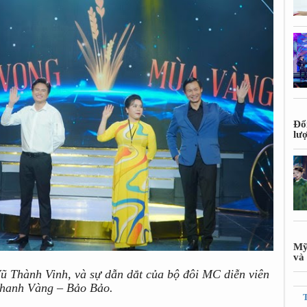
Đổ
lư
Mỹ
và 
ũ Thành Vinh, và sự dẫn dắt của bộ đôi MC diễn viên
hanh Vàng – Bảo Bảo.