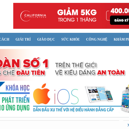
CÁCH
GIẢI TRÍ
GIÁO DỤC
SỨC KHỎE
CÔNG NGHỆ
KHÁM P