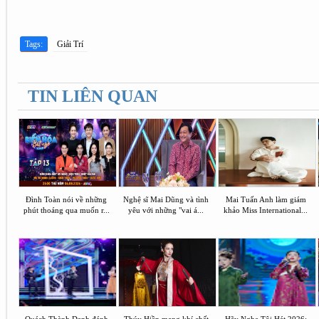
Tags:
Giải Trí
TIN LIÊN QUAN
Đình Toàn nói về những
Nghệ sĩ Mai Dũng và tình
Mai Tuấn Anh làm giám
phút thoáng qua muốn r...
yêu với những "vai á...
khảo Miss International...