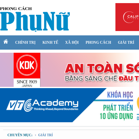
CHÍNH TRỊ
KINH TẾ
XÃ HỘI
PHONG CÁCH
GIẢI TRÍ
CHUYÊN MỤC:
GIẢI TRÍ