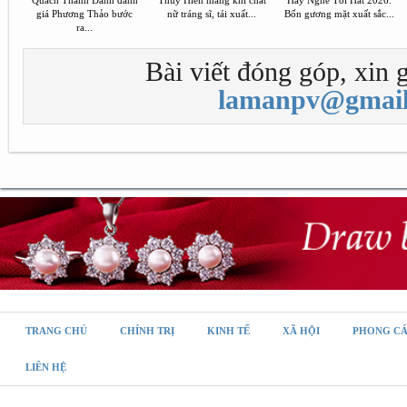
Quách Thành Danh đánh
Thúy Hiền mang khí chất
Hãy Nghe Tôi Hát 2026:
giá Phương Thảo bước
nữ tráng sĩ, tái xuất...
Bốn gương mặt xuất sắc...
ra...
Bài viết đóng góp, xin g
lamanpv@gmail
TRANG CHỦ
CHÍNH TRỊ
KINH TẾ
XÃ HỘI
PHONG C
LIÊN HỆ