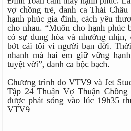
Đình Toàn cảm thấy hạnh phúc. Lắ
vợ chồng trẻ, danh ca Thái Châu 
hạnh phúc gia đình, cách yêu thư
cho nhau. “Muốn cho hạnh phúc b
có sự dung hòa và nhường nhịn, c
bớt cái tôi vì người bạn đời. Thờ
nhanh mà hai em giữ vững hạnh 
tuyệt vời”, danh ca bộc bạch.
Chương trình do VTV9 và Jet Stud
Tập 24 Thuận Vợ Thuận Chồng 
được phát sóng vào lúc 19h35 th
VTV9