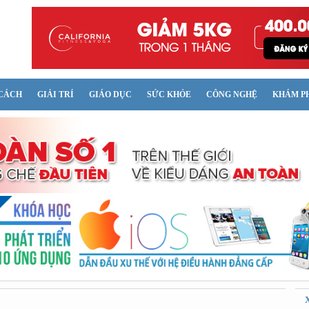
CÁCH
GIẢI TRÍ
GIÁO DỤC
SỨC KHỎE
CÔNG NGHỆ
KHÁM P