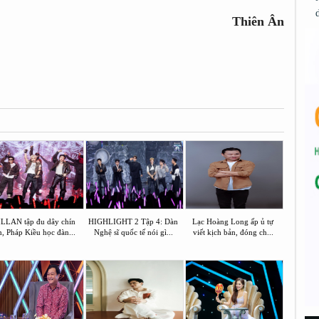
Thiên Ân
LLAN tập đu dây chín
HIGHLIGHT 2 Tập 4: Dàn
Lạc Hoàng Long ấp ủ tự
n, Pháp Kiều học đàn...
Nghệ sĩ quốc tế nói gì...
viết kịch bản, đóng ch...