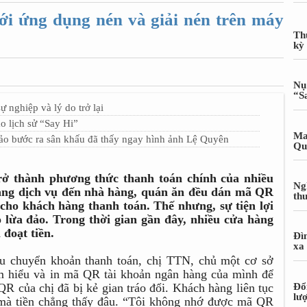
ới ứng dụng nén và giải nén trên máy
Th
kỳ
Nụ
“S
 nghiệp và lý do trở lại
 lịch sử “Say Hi”
Ma
o bước ra sân khấu đã thấy ngay hình ảnh Lệ Quyên
Qu
rở thành phương thức thanh toán chính của nhiều
Ng
hàng dịch vụ đến nhà hàng, quán ăn đều dán mã QR
th
 cho khách hàng thanh toán. Thế nhưng, sự tiện lợi
o lừa đảo. Trong thời gian gần đây, nhiều cửa hàng
đoạt tiền.
Đì
xa
 chuyển khoản thanh toán, chị TTN, chủ một cơ sở
 hiểu và in mã QR tài khoản ngân hàng của mình để
Đổ
QR của chị đã bị kẻ gian tráo đổi. Khách hàng liên tục
lư
 mà tiền chẳng thấy đâu. “Tôi không nhớ được mã QR