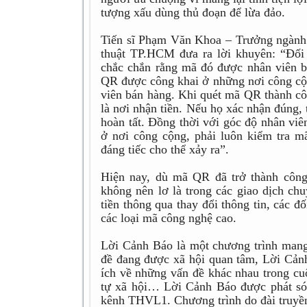
tượng xấu dùng thủ đoạn để lừa đảo.
Tiến sĩ Phạm Văn Khoa – Trưởng ngành
thuật TP.HCM đưa ra lời khuyên: “Đối
chắc chắn rằng mã đó được nhân viên 
QR được công khai ở những nơi công cộn
viên bán hàng. Khi quét mã QR thành cô
là nơi nhận tiền. Nếu họ xác nhận đúng, 
hoàn tất. Đồng thời với góc độ nhân viê
ở nơi công cộng, phải luôn kiểm tra m
đáng tiếc cho thể xảy ra”.
Hiện nay, dù mã QR đã trở thành công
không nên lơ là trong các giao dịch ch
tiền thông qua thay đổi thông tin, các 
các loại mã công nghệ cao.
Lời Cảnh Báo là một chương trình mang
đề đang được xã hội quan tâm, Lời Cản
ích về những vấn đề khác nhau trong cuộ
tự xã hội… Lời Cảnh Báo được phát só
kênh THVL1. Chương trình do đài truyền