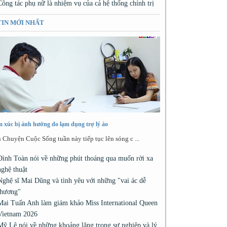
Công tác phụ nữ là nhiệm vụ của cả hệ thống chính trị
TIN MỚI NHẤT
 xúc bị ảnh hưởng do lạm dụng trợ lý ảo
 Chuyện Cuộc Sống tuần này tiếp tục lên sóng c ...
Đình Toàn nói về những phút thoáng qua muốn rời xa
nghệ thuật
Nghệ sĩ Mai Dũng và tình yêu với những "vai ác dễ
thương"
Mai Tuấn Anh làm giám khảo Miss International Queen
Vietnam 2026
Mỹ Lệ nói về những khoảng lặng trong sự nghiệp và lý