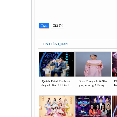
Tags:
Giải Trí
TIN LIÊN QUAN
Quách Thành Danh trải
Đoan Trang tiết lộ điều
DI
lòng về biến cố khiến b...
giúp mình giữ lửa ng...
lầ