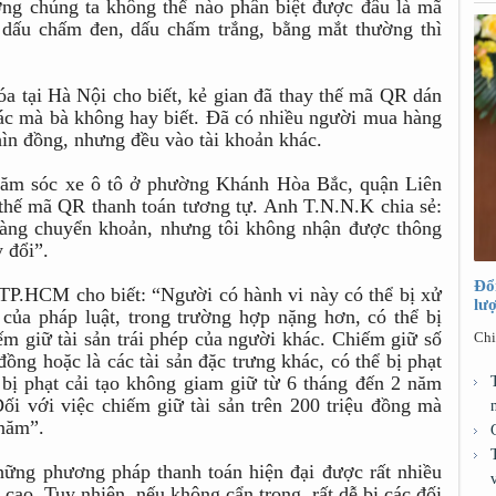
ng chúng ta không thể nào phân biệt được đâu là mã
dấu chấm đen, dấu chấm trắng, bằng mắt thường thì
a tại Hà Nội cho biết, kẻ gian đã thay thế mã QR dán
c mà bà không hay biết. Đã có nhiều người mua hàng
ghìn đồng, nhưng đều vào tài khoản khác.
hăm sóc xe ô tô ở phường Khánh Hòa Bắc, quận Liên
thế mã QR thanh toán tương tự. Anh T.N.N.K chia sẻ:
 hàng chuyển khoản, nhưng tôi không nhận được thông
 đổi”.
Đổ
TP.HCM cho biết: “Người có hành vi này có thể bị xử
lư
của pháp luật, trong trường hợp nặng hơn, có thể bị
iếm giữ tài sản trái phép của người khác. Chiếm giữ số
Chi
đồng hoặc là các tài sản đặc trưng khác, có thể bị phạt
, bị phạt cải tạo không giam giữ từ 6 tháng đến 2 năm
ối với việc chiếm giữ tài sản trên 200 triệu đồng mà
 năm”.
ững phương pháp thanh toán hiện đại được rất nhiều
 cao. Tuy nhiên, nếu không cẩn trọng, rất dễ bị các đối