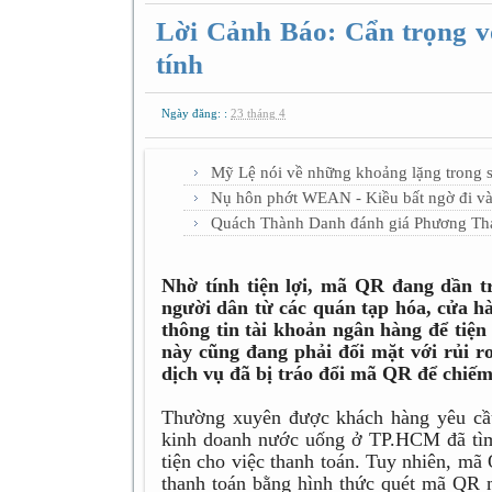
Lời Cảnh Báo: Cẩn trọng v
tính
Ngày đăng: :
23 tháng 4
Mỹ Lệ nói về những khoảng lặng trong sự
Nụ hôn phớt WEAN - Kiều bất ngờ đi vào
Quách Thành Danh đánh giá Phương Thả
Nhờ tính tiện lợi, mã QR đang dần t
người dân từ các quán tạp hóa, cửa 
thông tin tài khoản ngân hàng để tiện
này cũng đang phải đối mặt với rủi r
dịch vụ đã bị tráo đổi mã QR để chiếm 
Thường xuyên được khách hàng yêu cầu
kinh doanh nước uống ở TP.HCM đã tìm
tiện cho việc thanh toán. Tuy nhiên, mã 
thanh toán bằng hình thức quét mã QR