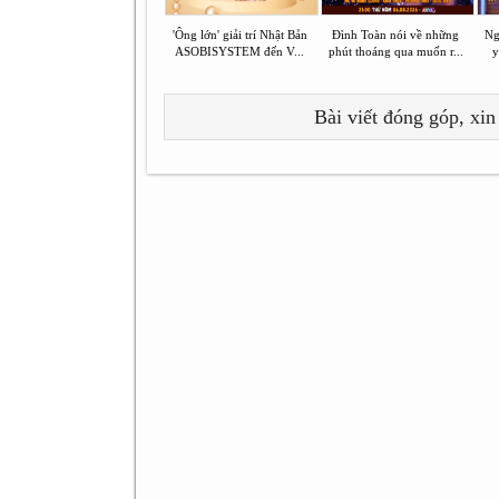
'Ông lớn' giải trí Nhật Bản
Đình Toàn nói về những
Ng
ASOBISYSTEM đến V...
phút thoáng qua muốn r...
y
Bài viết đóng góp, xin