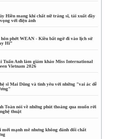
úy Hiền mang khí chất nữ tráng sĩ, tái xuất đầy
 vọng với điện ảnh
 hôn phớt WEAN - Kiều bất ngờ đi vào lịch sử
ay Hi”
i Tuấn Anh làm giám khảo Miss International
een Vietnam 2026
hệ sĩ Mai Dũng và tình yêu với những "vai ác dễ
ương"
nh Toàn nói về những phút thoáng qua muốn rời
 nghệ thuật
i mới mạnh mẽ nhưng không đánh đổi chất
ợng