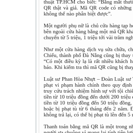
thuật TP.HCM cho biết: “Bằng mắt thườ
QR thật và giả. Mã QR code có những 
không thể nào phân biệt được”.
Một người phụ nữ là chủ cửa hàng tạp hó
bên ngoài cửa hàng bằng một mã QR khá
chuyển từ 5 triệu, 1 triệu tới vài trăm n
Như một cửa hàng dịch vụ sửa chữa, c
Chiểu, thành phố Đà Nẵng cũng bị thay 
“Có một điều kỳ lạ là rất nhiều khách
báo. Khi kiểm tra thì mã QR cũng bị thay
Luật sư Phan Hòa Nhựt – Đoàn Luật sư 
phạt vi phạm hành chính theo quy định 
truy cứu trách nhiệm hình sự với tội ch
tiền từ 10 triệu đồng đến dưới 200 triệu 
tiền từ 10 triệu đồng đến 50 triệu đồng
hoặc bị phạt tù từ 6 tháng đến 2 năm. Đ
không trả lại, có thể bị phạt tù lên đến 5
Thanh toán bằng mã QR là một trong nh
người ưa chuộng vì mang lại tính tiện lợi