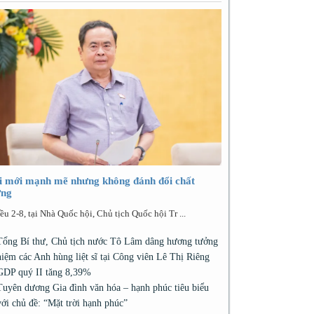
i mới mạnh mẽ nhưng không đánh đổi chất
ợng
ều 2-8, tại Nhà Quốc hội, Chủ tịch Quốc hội Tr ...
Tổng Bí thư, Chủ tịch nước Tô Lâm dâng hương tưởng
niệm các Anh hùng liệt sĩ tại Công viên Lê Thị Riêng
GDP quý II tăng 8,39%
Tuyên dương Gia đình văn hóa – hạnh phúc tiêu biểu
với chủ đề: “Mặt trời hạnh phúc”