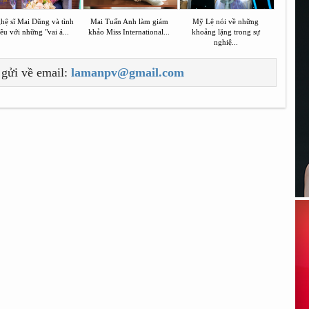
hệ sĩ Mai Dũng và tình
Mai Tuấn Anh làm giám
Mỹ Lệ nói về những
êu với những "vai á...
khảo Miss International...
khoảng lặng trong sự
nghiệ...
 gửi về email:
lamanpv@gmail.com