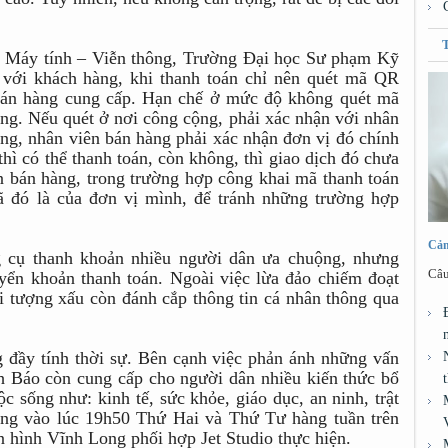
 Máy tính – Viễn thông, Trường Đại học Sư phạm Kỹ
 với khách hàng, khi thanh toán chỉ nên quét mã QR
bán hàng cung cấp. Hạn chế ở mức độ không quét mã
g. Nếu quét ở nơi công cộng, phải xác nhận với nhân
ng, nhân viên bán hàng phải xác nhận đơn vị đó chính
thì có thể thanh toán, còn không, thì giao dịch đó chưa
n bán hàng, trong trường hợp công khai mã thanh toán
ã đó là của đơn vị mình, để tránh những trường hợp
Cảm
 cụ thanh khoản nhiều người dân ưa chuộng, nhưng
Câu
uyển khoản thanh toán. Ngoài việc lừa đảo chiếm đoạt
đối tượng xấu còn đánh cắp thông tin cá nhân thông qua
 đầy tính thời sự. Bên cạnh việc phản ánh những vấn
h Báo còn cung cấp cho người dân nhiều kiến thức bổ
c sống như: kinh tế, sức khỏe, giáo dục, an ninh, trật
ng vào lúc 19h50 Thứ Hai và Thứ Tư hàng tuần trên
 hình Vĩnh Long phối hợp Jet Studio thực hiện.