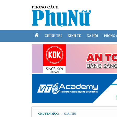
CHÍNH TRỊ
KINH TẾ
XÃ HỘI
PHONG 
CHUYÊN MỤC:
GIẢI TRÍ