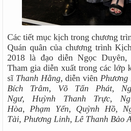
Các tiết mục kịch trong chương tr
Quán quân của chương trình Kịc
2018 là đạo diễn Ngọc Duyên, 
Tham gia diễn xuất trong các lớp 
sĩ
Thanh Hằng
, diễn viên
Phương 
Bích Trâm
,
Võ Tấn Phát
,
N
Ngư
,
Huỳnh Thanh Trực
,
Ng
Hòa
,
Phạm Yến
,
Quỳnh Hồ
,
N
Tài
,
Phương Linh, Lê Thanh Bảo 