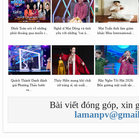
Đình Toàn nói về những
Nghệ sĩ Mai Dũng và tình
Mai Tuấn Anh làm giám
phút thoáng qua muốn r...
yêu với những "vai á...
khảo Miss International...
Quách Thành Danh đánh
Thúy Hiền mang khí chất
Hãy Nghe Tôi Hát 2026:
giá Phương Thảo bước
nữ tráng sĩ, tái xuất...
Bốn gương mặt xuất sắc...
ra...
Bài viết đóng góp, xin g
lamanpv@gmail