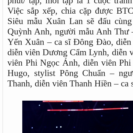
phút/ tập, mỗi tập là 1 cuộc tranh
Việc sắp xếp, chia cặp được BTC
Siêu mẫu Xuân Lan sẽ đấu cùng 
Quỳnh Anh, người mẫu Anh Thư – 
Yến Xuân – ca sĩ Đông Đào, diễn
diễn viên Dương Cẩm Lynh, diễn v
viên Phi Ngọc Ánh, diễn viên P
Hugo, stylist Pông Chuẩn – ng
Thanh, diễn viên Thanh Hiền – ca 