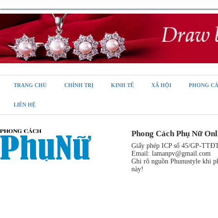
TRANG CHỦ
CHÍNH TRỊ
KINH TẾ
XÃ HỘI
PHONG C
LIÊN HỆ
Phong Cách Phụ Nữ Onl
Giấy phép ICP số 45/GP-TTĐT,
Email:
lamanpv@gmail.com
Ghi rõ nguồn Phunustyle khi ph
này!