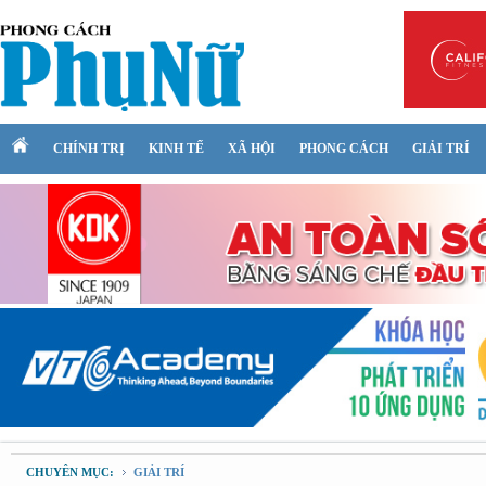
CHÍNH TRỊ
KINH TẾ
XÃ HỘI
PHONG CÁCH
GIẢI TRÍ
CHUYÊN MỤC:
GIẢI TRÍ